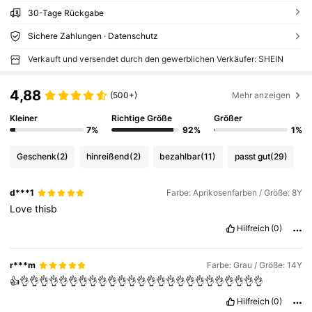
30-Tage Rückgabe
Sichere Zahlungen · Datenschutz
Verkauft und versendet durch den gewerblichen Verkäufer: SHEIN
4,88
(500+)
Mehr anzeigen
Kleiner
Richtige Größe
Größer
7%
92%
1%
Geschenk
(2)
hinreißend
(2)
bezahlbar
(11)
passt gut
(29)
d***1
Farbe: Aprikosenfarben / Größe: 8Y
Love
thisb
Hilfreich
(0)
r***m
Farbe: Grau / Größe: 14Y
👍👌👌👌👌👌👌👌👌👌👌👌👌👌👌👌👌👌👌👌👌👌👌👌👌👌
Hilfreich
(0)