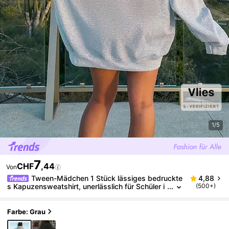
1/5
7
CHF
,44
Von
Tween-Mädchen 1 Stück lässiges bedruckte
4,88
s Kapuzensweatshirt, unerlässlich für Schüler i
(500+)
m Herbst/Winter, Langarm-Fleece-Design - ins
piriert Fantasie und Abenteuer für jedes Kind!
Farbe: Grau