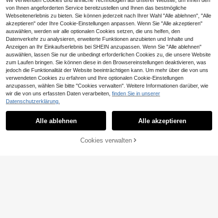
Wir verwenden Cookies und ähnliche Technologien auf unserer Website, um Ihnen den
von Ihnen angeforderten Service bereitzustellen und Ihnen das bestmögliche
Webseitenerlebnis zu bieten. Sie können jederzeit nach Ihrer Wahl "Alle ablehnen", "Alle
akzeptieren" oder Ihre Cookie-Einstellungen anpassen. Wenn Sie "Alle akzeptieren"
auswählen, werden wir alle optionalen Cookies setzen, die uns helfen, den
Datenverkehr zu analysieren, erweiterte Funktionen anzubieten und Inhalte und
Anzeigen an Ihr Einkaufserlebnis bei SHEIN anzupassen. Wenn Sie "Alle ablehnen"
auswählen, lassen Sie nur die unbedingt erforderlichen Cookies zu, die unsere Website
zum Laufen bringen. Sie können diese in den Browsereinstellungen deaktivieren, was
jedoch die Funktionalität der Website beeinträchtigen kann. Um mehr über die von uns
verwendeten Cookies zu erfahren und Ihre optionalen Cookie-Einstellungen
anzupassen, wählen Sie bitte "Cookies verwalten". Weitere Informationen darüber, wie
wir die von uns erfassten Daten verarbeiten,
finden Sie in unserer
Teenager Schülerinnen, amerikanis
Datenschutzerklärung.
5
cher Retro-Schul-Teamstil bedruck
CHF
,99
HOLIDAY KIDS
tes Muster, Lässig-Stil, Rundhals-S
Alle ablehnen
Alle akzeptieren
1 Stück Tween Mädchen Lässig Be
weatshirt, kann im Herbst und Wint
druckter Pullover Sweatshirt, warm
er getragen werden, passend für Ein
26 übrig
thermisch gefüttert, Langarm, Herbs
kaufen, Schule, Reisen, Party Schul
7
Cookies verwalten
CHF
,43
ZUM WARENKORB HINZUFÜGEN
t/Winter - Spaßiger und farbenfrohe
anfang Pullover Herbstoutfit, Schul
r Sweatshirt, um die Fantasie jedes
anfang Hoodie, Schulanfang Outfit,
Kindes zu inspirieren
Abschlussfeier, Abschlusszeremoni
e, geeignet für den täglichen Gebra
uch