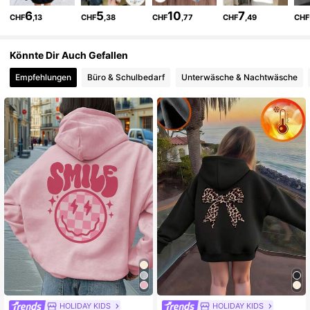
141K Follower
4,88
6
5
10
7
CHF
,13
CHF
,38
CHF
,77
CHF
,49
CHF
141K Follower
4,88
Könnte Dir Auch Gefallen
Empfehlungen
Büro & Schulbedarf
Unterwäsche & Nachtwäsche
141K Follower
4,88
141K Follower
4,88
141K Follower
4,88
141K Follower
4,88
141K Follower
4,88
HOLIDAY KIDS
HOLIDAY KIDS