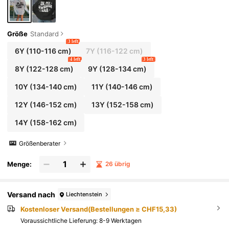
Größe
Standard
3 left
6Y
(110-116 cm)
7Y
(116-122 cm)
4 left
3 left
8Y
(122-128 cm)
9Y
(128-134 cm)
10Y
(134-140 cm)
11Y
(140-146 cm)
12Y
(146-152 cm)
13Y
(152-158 cm)
14Y
(158-162 cm)
Größenberater
Menge:
26 übrig
Versand nach
Liechtenstein
Kostenloser Versand(Bestellungen ≥ CHF15,33)
Voraussichtliche Lieferung:
8-9 Werktagen