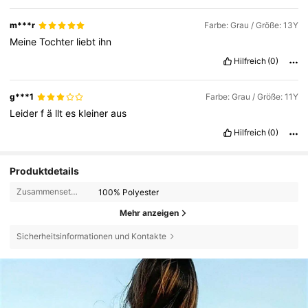
m***r
Farbe: Grau / Größe: 13Y
Meine
Tochter
liebt
ihn
Hilfreich
(0)
g***1
Farbe: Grau / Größe: 11Y
Leider
f
ä
llt
es
kleiner
aus
Hilfreich
(0)
Produktdetails
Zusammensetzung:
100% Polyester
Mehr anzeigen
Sicherheitsinformationen und Kontakte