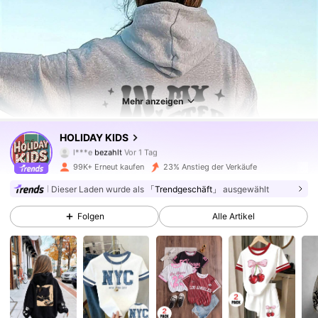
Mehr anzeigen
141K Follower
4,88
HOLIDAY KIDS
l***e
bezahlt
Vor 1 Tag
A***i
ist
Vor 5 Stunden
gefolgt
99K+ Erneut kaufen
23% Anstieg der Verkäufe
141K Follower
4,88
Dieser Laden wurde als
「Trendgeschäft」
ausgewählt
Folgen
Alle Artikel
141K Follower
4,88
141K Follower
4,88