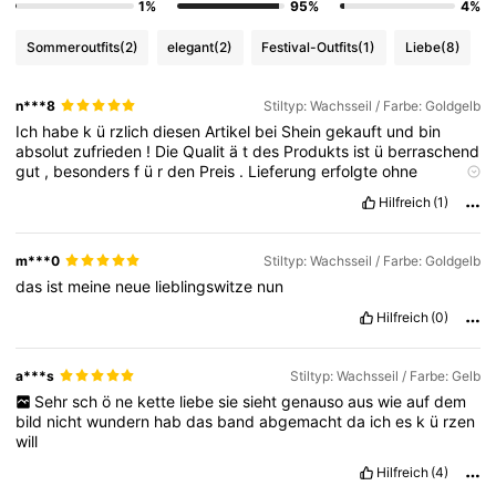
1%
95%
4%
Sommeroutfits
(2)
elegant
(2)
Festival-Outfits
(1)
Liebe
(8)
n***8
Stiltyp: Wachsseil / Farbe: Goldgelb
Ich
habe
k
ü
rzlich
diesen
Artikel
bei
Shein
gekauft
und
bin
absolut
zufrieden
!
Die
Qualit
ä
t
des
Produkts
ist
ü
berraschend
gut
,
besonders
f
ü
r
den
Preis
.
Lieferung
erfolgte
ohne
Probleme
.
Das
Design
entspricht
genau
den
Bildern
auf
der
Hilfreich
(1)
Website
,
und
ich
habe
mich
sofort
in
den
Artikel
verliebt
.
Ich
werde
auf
jeden
Fall
weiterhin
bei
Shein
einkaufen
und
kann
die
Marke
nur
weiterempfehlen
!
m***0
Stiltyp: Wachsseil / Farbe: Goldgelb
das
ist
meine
neue
lieblingswitze
nun
Hilfreich
(0)
a***s
Stiltyp: Wachsseil / Farbe: Gelb
Sehr
sch
ö
ne
kette
liebe
sie
sieht
genauso
aus
wie
auf
dem
bild
nicht
wundern
hab
das
band
abgemacht
da
ich
es
k
ü
rzen
will
Hilfreich
(4)