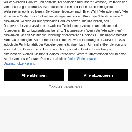
Wir verwenden Cookies und ähnliche Technologien auf unserer Website, um Ihnen den
von Ihnen angeforderten Service bereitzustellen und Ihnen das bestmögliche
Webseitenerlebnis zu bieten. Sie können jederzeit nach Ihrer Wahl "Alle ablehnen", "Alle
akzeptieren" oder Ihre Cookie-Einstellungen anpassen. Wenn Sie "Alle akzeptieren"
auswählen, werden wir alle optionalen Cookies setzen, die uns helfen, den
Datenverkehr zu analysieren, erweiterte Funktionen anzubieten und Inhalte und
Anzeigen an Ihr Einkaufserlebnis bei SHEIN anzupassen. Wenn Sie "Alle ablehnen"
auswählen, lassen Sie nur die unbedingt erforderlichen Cookies zu, die unsere Website
zum Laufen bringen. Sie können diese in den Browsereinstellungen deaktivieren, was
5
jedoch die Funktionalität der Website beeinträchtigen kann. Um mehr über die von uns
S SHOPBOHO
verwendeten Cookies zu erfahren und Ihre optionalen Cookie-Einstellungen
1 Stück 18K vergoldete Edelstahl ge
anzupassen, wählen Sie bitte "Cookies verwalten". Weitere Informationen darüber, wie
S SHOPBOHO 1 Stück Boho-Stil w
ometrische ovale Anhänger Halsket
#1 Bestseller
in 18K vergoldet Frauen Anhänger Halsketten
7
asserdichter 18K vergoldeter Edelst
wir die von uns erfassten Daten verarbeiten,
finden Sie in unserer
te, minimalistische Vintage Luxus H
CHF
,08
3
ahl Spiral Anhänger Halskette mit s
CHF
,26
Datenschutzerklärung.
alskette, geeignet für den täglichen
chwarzem Wachskordel, für Frauen
Gebrauch
Alle ablehnen
Alle akzeptieren
Cookies verwalten
ZUM WARENKORB HINZUFÜGEN