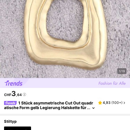
1/19
3
CHF
,64
1 Stück asymmetrische Cut Out quadr
4,93
(
100+
)
atische Form gelb Legierung Halskette für
Herren, einfache Wachsseil Lange Kette,
Geschenk für Freundin, Paar Accessoire, Allta
gsschmuck
Stiltyp