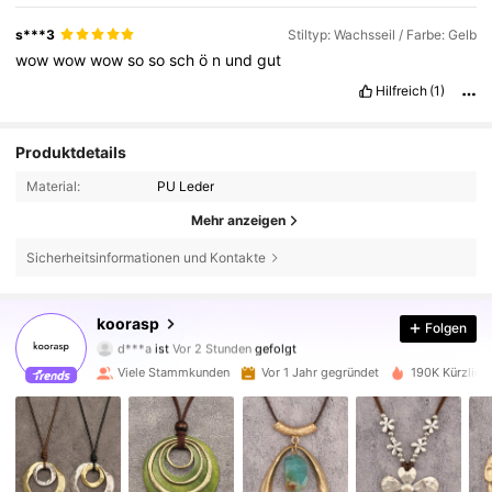
s***3
Stiltyp: Wachsseil / Farbe: Gelb
wow
wow
wow
so
so
sch
ö
n
und
gut
Hilfreich
(1)
Produktdetails
Material:
PU Leder
Mehr anzeigen
Sicherheitsinformationen und Kontakte
34K Follower
4,88
koorasp
Folgen
d***a
ist
Vor 2 Stunden
gefolgt
c***n
ist am Durchsuchen
34K Follower
Viele Stammkunden
Vor 1 Jahr gegründet
190K Kürzlich 
4,88
34K Follower
4,88