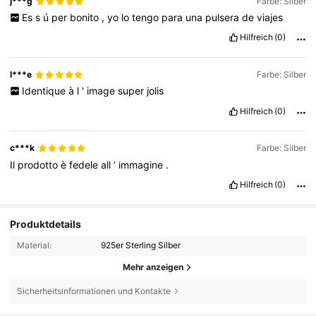
j***g
Farbe: Silber
Es
s
ú
per
bonito
,
yo
lo
tengo
para
una
pulsera
de
viajes
Hilfreich
(0)
l***e
Farbe: Silber
Identique
à
l
'
image
super
jolis
Hilfreich
(0)
c***k
Farbe: Silber
Il
prodotto
è
fedele
all
’
immagine
.
Hilfreich
(0)
Produktdetails
Material:
925er Sterling Silber
Mehr anzeigen
Sicherheitsinformationen und Kontakte