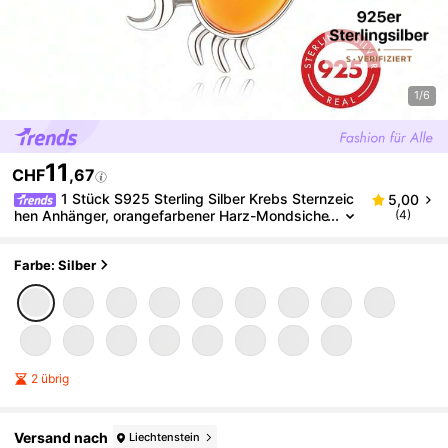
1/6
11
CHF
,67
1 Stück S925 Sterling Silber Krebs Sternzeic
5,00
hen Anhänger, orangefarbener Harz-Mondsiche
(4)
l mit Zirkonia, Cut Out Krabben-Design DIY Arm
band Charm, perforierter Silberperlen-Anhänger
Farbe: Silber
2 übrig
Versand nach
Liechtenstein