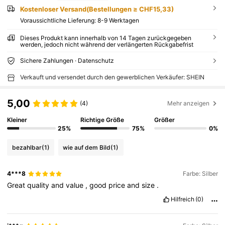
Kostenloser Versand(Bestellungen ≥ CHF15,33)
Voraussichtliche Lieferung:
8-9 Werktagen
Dieses Produkt kann innerhalb von 14 Tagen zurückgegeben
werden, jedoch nicht während der verlängerten Rückgabefrist
Sichere Zahlungen · Datenschutz
Verkauft und versendet durch den gewerblichen Verkäufer: SHEIN
5,00
(4)
Mehr anzeigen
Kleiner
Richtige Größe
Größer
25%
75%
0%
bezahlbar
(1)
wie auf dem Bild
(1)
4***8
Farbe: Silber
Great
quality
and
value
,
good
price
and
size
.
Hilfreich
(0)