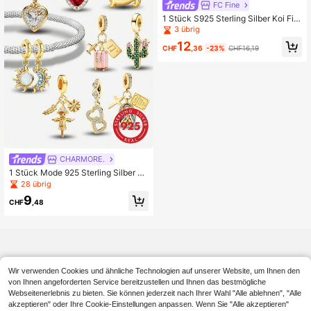
FC Fine
1 Stück S925 Sterling Silber Koi Fis
ch Münze Anhänger, rote Harz chin
3 übrig
esischer Stil Glücks-Koi Münze Far
12
bblock Goldmünze DIY Armband pe
CHF
,36
-23%
CHF16,19
rforierter Silber Anhänger
CHARMORE.
1 Stück Mode 925 Sterling Silber So
nne Mond Stern doppelseitiger Anh
28 übrig
änger, geeignet für Frauen Armband
9
Armreif DIY Schmuckherstellung un
CHF
,48
d tägliche Kombination, geeignet fü
r Mädchen zum Tragen
Wir verwenden Cookies und ähnliche Technologien auf unserer Website, um Ihnen den
von Ihnen angeforderten Service bereitzustellen und Ihnen das bestmögliche
Webseitenerlebnis zu bieten. Sie können jederzeit nach Ihrer Wahl "Alle ablehnen", "Alle
akzeptieren" oder Ihre Cookie-Einstellungen anpassen. Wenn Sie "Alle akzeptieren"