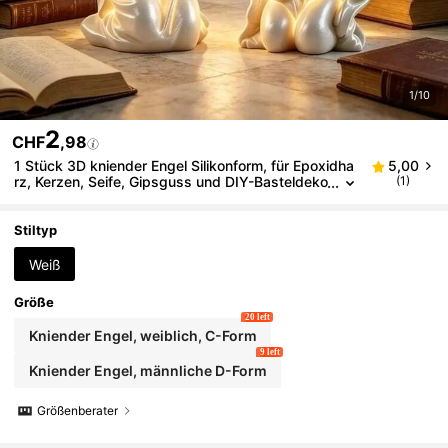
1/10
2
CHF
,98
1 Stück 3D kniender Engel Silikonform, für Epoxidha
5,00
rz, Kerzen, Seife, Gipsguss und DIY-Basteldeko
(1)
ration, betender kleiner Engel Statue Form
Stiltyp
Weiß
Größe
20 left
Kniender Engel, weiblich, C-Form
9 left
Kniender Engel, männliche D-Form
Größenberater