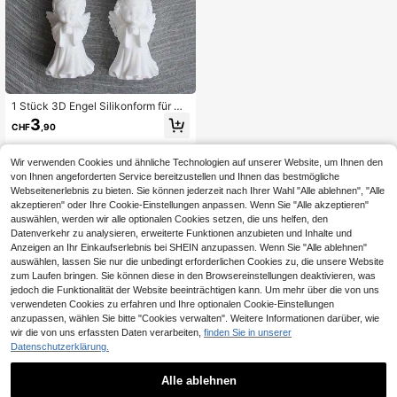
1 Stück 3D Engel Silikonform für DI
Y-Basteln: Perfekt für Seifenherstell
3
CHF
,90
ung, Ton
Wir verwenden Cookies und ähnliche Technologien auf unserer Website, um Ihnen den
von Ihnen angeforderten Service bereitzustellen und Ihnen das bestmögliche
Webseitenerlebnis zu bieten. Sie können jederzeit nach Ihrer Wahl "Alle ablehnen", "Alle
akzeptieren" oder Ihre Cookie-Einstellungen anpassen. Wenn Sie "Alle akzeptieren"
auswählen, werden wir alle optionalen Cookies setzen, die uns helfen, den
Datenverkehr zu analysieren, erweiterte Funktionen anzubieten und Inhalte und
Anzeigen an Ihr Einkaufserlebnis bei SHEIN anzupassen. Wenn Sie "Alle ablehnen"
auswählen, lassen Sie nur die unbedingt erforderlichen Cookies zu, die unsere Website
zum Laufen bringen. Sie können diese in den Browsereinstellungen deaktivieren, was
jedoch die Funktionalität der Website beeinträchtigen kann. Um mehr über die von uns
verwendeten Cookies zu erfahren und Ihre optionalen Cookie-Einstellungen
anzupassen, wählen Sie bitte "Cookies verwalten". Weitere Informationen darüber, wie
wir die von uns erfassten Daten verarbeiten,
finden Sie in unserer
Datenschutzerklärung.
Alle ablehnen