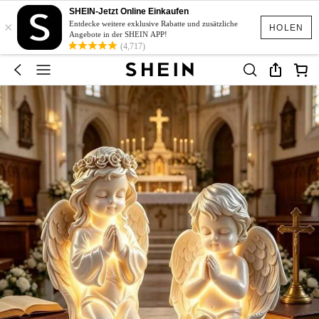
SHEIN-Jetzt Online Einkaufen
×
Entdecke weitere exklusive Rabatte und zusätzliche
HOLEN
Angebote in der SHEIN APP!
(4,717)