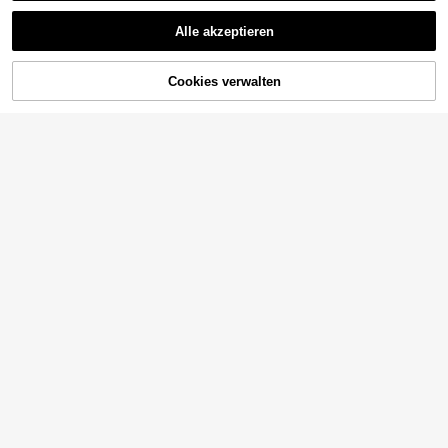
Alle akzeptieren
Cookies verwalten
ZUM WARENKORB HINZUFÜGEN