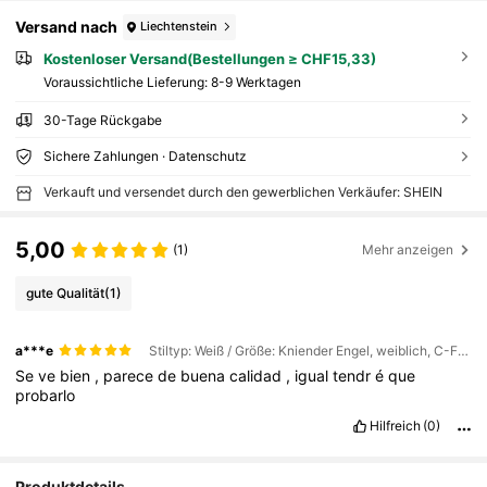
Versand nach
Liechtenstein
Kostenloser Versand(Bestellungen ≥ CHF15,33)
Voraussichtliche Lieferung:
8-9 Werktagen
30-Tage Rückgabe
Sichere Zahlungen · Datenschutz
Verkauft und versendet durch den gewerblichen Verkäufer: SHEIN
5,00
(1)
Mehr anzeigen
gute Qualität
(1)
a***e
Stiltyp: Weiß / Größe: Kniender Engel, weiblich, C-Form
Se
ve
bien
,
parece
de
buena
calidad
,
igual
tendr
é
que
probarlo
Hilfreich
(0)
Produktdetails