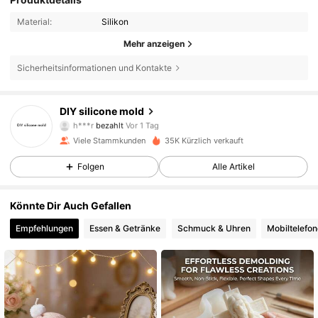
Material:
Silikon
Mehr anzeigen
Sicherheitsinformationen und Kontakte
602 Follower
4,78
DIY silicone mold
i***0
ist
Vor 17 Stunden
gefolgt
Viele Stammkunden
35K Kürzlich verkauft
602 Follower
4,78
Folgen
Alle Artikel
602 Follower
4,78
Könnte Dir Auch Gefallen
Empfehlungen
Essen & Getränke
Schmuck & Uhren
Mobiltelefo
602 Follower
4,78
602 Follower
4,78