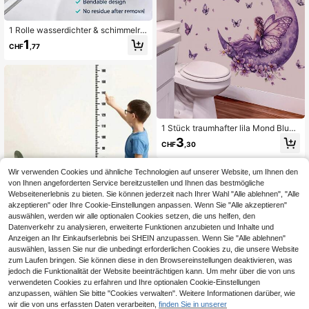
1 Rolle wasserdichter & schimmelre
sistenter Toiletten-Dichtungsstreife
1
CHF
,77
n, stark selbstklebendes Silikonban
d, geeignet für Badezimmerwaschb
ecken/Dusche/Badewanne, Küche
nschrank-Spaltfüllung, auslaufsich
er & feuchtigkeitsbeständig, ideal fü
r Heimdekoration, Einweihungsgesc
henk
1 Stück traumhafter lila Mond Blum
en Schmetterlingsflügel Mädchen
3
CHF
,30
Wanddekor Aufkleber, abnehmbarer
Wandaufkleber für Schlafzimmer, W
ohnzimmer, Mädchen Kinderzimmer
Wir verwenden Cookies und ähnliche Technologien auf unserer Website, um Ihnen den
von Ihnen angeforderten Service bereitzustellen und Ihnen das bestmögliche
Webseitenerlebnis zu bieten. Sie können jederzeit nach Ihrer Wahl "Alle ablehnen", "Alle
akzeptieren" oder Ihre Cookie-Einstellungen anpassen. Wenn Sie "Alle akzeptieren"
auswählen, werden wir alle optionalen Cookies setzen, die uns helfen, den
Datenverkehr zu analysieren, erweiterte Funktionen anzubieten und Inhalte und
Anzeigen an Ihr Einkaufserlebnis bei SHEIN anzupassen. Wenn Sie "Alle ablehnen"
auswählen, lassen Sie nur die unbedingt erforderlichen Cookies zu, die unsere Website
zum Laufen bringen. Sie können diese in den Browsereinstellungen deaktivieren, was
3/1 Rollen-Typ klare Zentimeter-Sk
jedoch die Funktionalität der Website beeinträchtigen kann. Um mehr über die von uns
ala Höhenmessung Wandaufkleber,
verwendeten Cookies zu erfahren und Ihre optionalen Cookie-Einstellungen
1
CHF
,55
wiederverwendbar abwischbar was
anzupassen, wählen Sie bitte "Cookies verwalten". Weitere Informationen darüber, wie
serdicht schimmelresistent selbstkl
wir die von uns erfassten Daten verarbeiten,
finden Sie in unserer