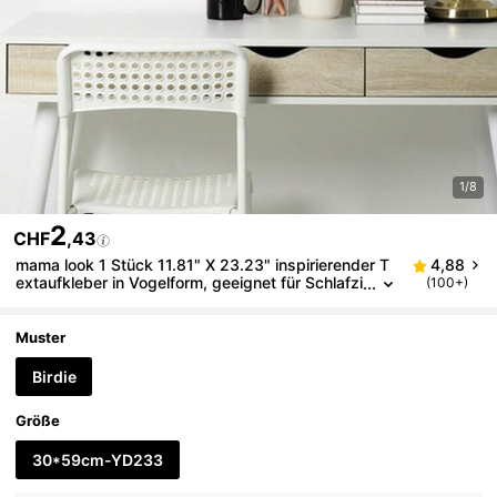
1/8
2
CHF
,43
mama look 1 Stück 11.81" X 23.23" inspirierender T
4,88
extaufkleber in Vogelform, geeignet für Schlafzi
(100+)
mmer, Wohnzimmer, Arbeitszimmer, selbstkleb
end, PVC Material, abnehmbar, Wandtattoo, Vinyl, H
eimdekoration, Frühlingsdekoration, verleiht Ihrem Z
Muster
uhause Vitalität, Feiertags-Dekoraufkleber, Geburtst
ags-/Abschlussgeschenk
Birdie
Größe
30*59cm-YD233