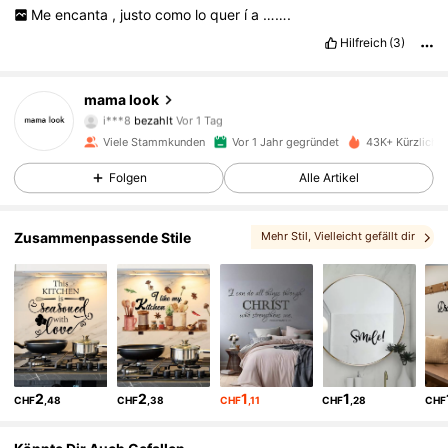
Me
encanta
,
justo
como
lo
quer
í
a
…….
Hilfreich
(3)
mama look
6.7K Follower
4,88
i***8
bezahlt
Vor 1 Tag
Viele Stammkunden
Vor 1 Jahr gegründet
43K+ Kürzlich v
6.7K Follower
4,88
Folgen
Alle Artikel
Zusammenpassende Stile
Mehr Stil
, Vielleicht gefällt dir
6.7K Follower
4,88
6.7K Follower
4,88
6.7K Follower
4,88
2
2
1
1
CHF
,48
CHF
,38
CHF
,11
CHF
,28
CHF
6.7K Follower
4,88