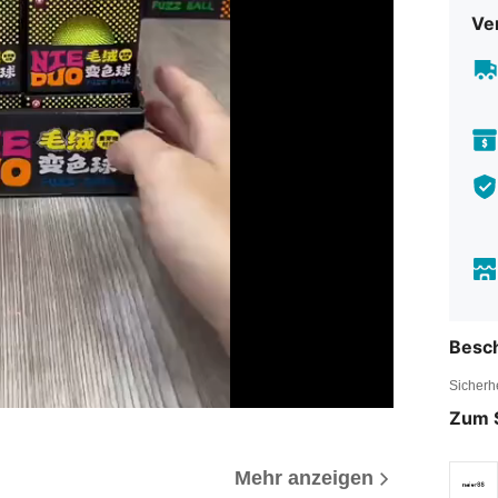
Ve
Besc
Sicherh
Zum 
Mehr anzeigen