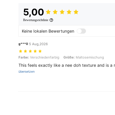
5,00
Bewertungsrichtlinie
Keine lokalen Bewertungen
g***0
5 Aug,2026
Farbe: Verschiedenfarbig, Größe: Maltosemischung
Farbe:
Verschiedenfarbig
Größe:
Maltosemischung
This feels exactly like a nee doh texture and is a
übersetzen