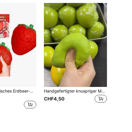
Großes realistisches Erdbeer-Quetschspielzeug mit langsamer Rückfederung, superweiches Obstmodell zur Dekoration, Stressabbau- und Entlastungsspielzeug
Handgefertigter knuspriger Mango-Stressball zum Drücken, farbwechselnder Mango-Stressball zur Stressbewältigung, ASMR-sensorisches Stressabbau-Spielzeug
CHF4,50