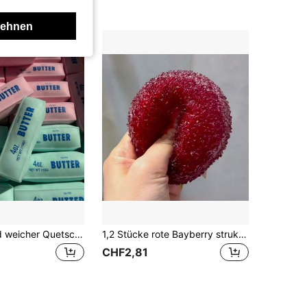
lehnen
Slow Rebound weicher Quetschball rosa Butterstange Stressabbau weiches elastisches Quetschspielzeug 4 Oz gesalzenes Spielzeug, perfekt als Feiertagsgeschenk, lustige und süße Geschenke, Geburtstagsgeschenke, Ostergeschenke, Halloween-Geschenke, Weihnachtsgeschenke, Partygeschenke, Squishy, Squishy-Spielzeug, Squishy-Stressspielzeug, Dumpling Squish, Spielzeug für Erwachsene Frauen, Crunchy Squish Crunchy Butter Squish, Quetschen, Slushy Ball
1,2 Stücke rote Bayberry strukturierte Quetschspielzeug, weiches klebriges Maltose Stressabbau Spielzeug, geeignet für Schreibtischdekoration und täglichen Stressabbau, realistische Bayberry Form, strukturierte Oberfläche, leuchtendes transparentes Rot, Lebensmittel-Ästhetik
CHF2,81