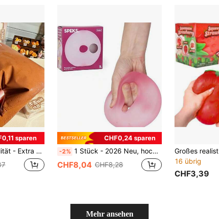
0,11 sparen
CHF0,24 sparen
sabbau Brot Quetschspielzeug - Entlüftung - Quetschbar - Geburtstagsgeschenk - Urlaubsgeschenk - Präsent
1 Stück - 2026 Neu, hochattraktiver extra großer ringförmiger gelgefüllter Stressabbau-Ball, superweiches Dekompressionsspielzeug zur Stresslinderung - Geburtstagsgeschenk - Ideales Geschenk - Überraschungsgeschenk - Feiertagsgeschenk - Paar-Geschenk - Geschenk - Weihnachtsgeschenk - Exquisites Geschenk für Spielebegeisterte - Geschenk - Drücken - Stressabbau-Essential - Squishy
-2%
16 übrig
CHF8,04
87
CHF8,28
CHF3,39
Mehr ansehen