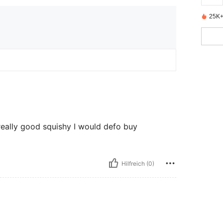
25K+ 
 really good squishy I would defo buy
Hilfreich (0)