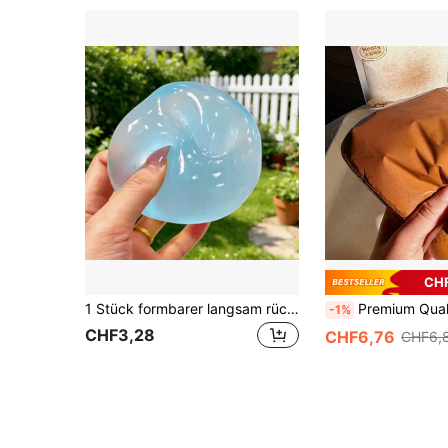
CHF
1 Stück formbarer langsam rückstellender blauer Kokosnussöl Handgemachter Quetschball, 6cm runder Malz Stressabbau Quetschball, geeignet als ideales Urlaubsgeschenk, lustiges & süßes Geschenk, Geburtstagsgeschenk, Ostergeschenk, Halloween Geschenk, Weihnachtsgeschenk, Party Gastgeschenk
Premium Qualität - Extra große Quetschtoast - Langsame Rückfederung Spielzeug - Baumwolle Zuckerwatte Quetschspielzeug - Stres
-1%
CHF3,28
CHF6,76
CHF6,