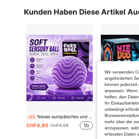
Kunden Haben Diese Artikel A
Wir verwenden Co
angeforderten Ser
können jederzeit 
anpassen. Wenn Si
helfen, den Date
Ihr Einkaufserle
unbedingt erford
Browsereinstellun
Neues europäisches und amerikanisches Bestseller-Sensorikball Stressabbau-Spielzeug, Stachelball, bunte Eier, Maltose-Langsam-Rebound-Quetschball, Spiel/Hobby, Sammlung, Partyzubehör/Teenager-Kreativspielzeug/Teenager-Stressabbau-Spielzeug, Squishy
1 Stück Plüschball, Plüschtextur und weiches Wolkengefühl - ultraweiches Material, geeignet für Stressabbau und Entlastung bei Teenagern, plüsc
-3%
-1%
mehr über die vo
13 übrig
CHF4,80
CHF4,98
anzupassen, wähle
CHF3,78
CHF3,
erfassten Daten 