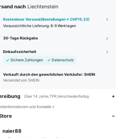
rsand nach
Liechtenstein
Kostenloser Versand(Bestellungen ≥ CHF15,33)
Voraussichtliche Lieferung:
8-9 Werktagen
30-Tage Rückgabe
Einkaufssicherheit
Sichere Zahlungen
Datenschutz
Verkauft durch den gewerblichen Verkäufer: SHEIN
Versendet von SHEIN
hreibung
Über 14 Jahre,TPR,Verschiedenfarbig
4,71
18
425
eitsinformationen und Kontakte
4,71
18
425
Store
4,71
18
425
naier88
a***5
ist
Vor 1 Tag
gefolgt