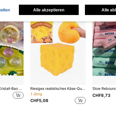
alten
Alle akzeptieren
Alle ab
3er Set Mini süße Kristall-Bao mit Dampfgarer, Kristall-Bao Stressabbau-Quetschspielzeug, weicher transparenter Quetschball, sternenfüllender Stressball, langsamer Rückprall, neuartige Dekoration, Stressabbau-Ball, Angstlinderungs-Ball, Handdruckentlastung, super weich mit langsamem Rückprall, reduziert effektiv Angst, Needo-H weiche Haptik neuartiges Kunstwerk, ultradünne Schale, glatte Haptik, ultradünne Haut mit seidiger Textur, Überraschungsgeschenk, Geburtstagsgeschenk, Weihnachtsgeschenk, perfektes Geschenk, Geschenk, Ostern, Partygeschenk, Geburtstagsgeschenk Füller
Riesiges realistisches Käse-Quetschspielzeug, langsam zurückfedernder Stressabbau-weicher Tofu-Ball, kreativer Stressabbau-Quetschball, 1/2 Stücke Stressabbau-Dreieck-Käse-Quetschspielzeug, langsam zurückfedernder Stressabbau-Q-elastischer Dreieck-Käse-Form, Feiertagsgeschenk, Geburtstagsgeschenk, perfektes Geschenk, Schulanfang, Halloween
1 übrig
CHF8,73
CHF5,08