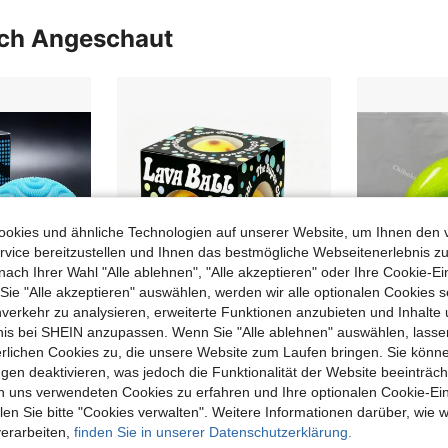
uch Angeschaut
okies und ähnliche Technologien auf unserer Website, um Ihnen den 
vice bereitzustellen und Ihnen das bestmögliche Webseitenerlebnis zu
nach Ihrer Wahl "Alle ablehnen", "Alle akzeptieren" oder Ihre Cookie-Ei
e "Alle akzeptieren" auswählen, werden wir alle optionalen Cookies s
nverkehr zu analysieren, erweiterte Funktionen anzubieten und Inhalte
bnis bei SHEIN anzupassen. Wenn Sie "Alle ablehnen" auswählen, lassen
erlichen Cookies zu, die unsere Website zum Laufen bringen. Sie könne
gen deaktivieren, was jedoch die Funktionalität der Website beeinträc
higer stacheliger Knautschball, Stressabbau-Handwerk - Geburtstagsgeschenk - Feiertagsgeschenk - perfektes Geschenk
1 Stück neuestes Bestseller-Produkt NieDuo Lava Ball knuspriges Quetsch-Sensorikspielzeug Lava Ball NieDuo - perfektes Geschenk - Geburtstagsgeschenk - ideales Geschenk - Überraschungsgeschenk - Feiertagsgeschenk - saisonales Geschenk - Halloween-Geschenk - Weihnachtsgeschenk - exquisites Geschenk speziell für Spielebegeisterte - Geschenk - Ostergeschenk
-21%
n uns verwendeten Cookies zu erfahren und Ihre optionalen Cookie-Ei
CHF6,25
CHF3,36
CHF4,30
n Sie bitte "Cookies verwalten". Weitere Informationen darüber, wie w
83
verarbeiten,
finden Sie in unserer Datenschutzerklärung.