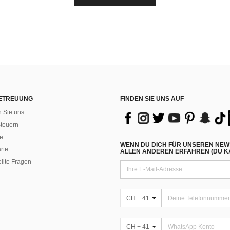
ETREUUNG
FINDEN SIE UNS AUF
n Sie uns
teuern
e
WENN DU DICH FÜR UNSEREN NEW
rte
ALLEN ANDEREN ERFAHREN (DU KA
ellte Fragen
CH + 41
CH + 41