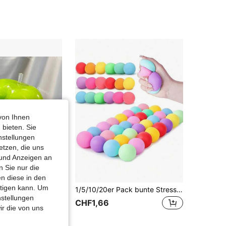
von Ihnen
 bieten. Sie
nstellungen
etzen, die uns
 und Anzeigen an
 Sie nur die
n diese in den
htigen kann. Um
Slushie knuspriges formbares sensorisches Handspielzeug, nicht-federndes Entspannungsobjekt für mittlere Griffstärke, Geschenk
1/5/10/20er Pack bunte Stressbälle zum Drücken, dehnbare weiche sensorische Hand-Fidget-Spielzeuge, Angstlindernder Fingermassager für Erwachsene, zufällige Farben, Geburtstagsparty-Geschenke, Gacha-Füller & Dekorationen, tolles Geschenk für Freunde & Familie, ab 14 Jahren
nstellungen
CHF1,66
ir die von uns