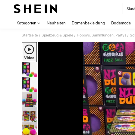
Slus
Use up 
Kategorien
Neuheiten
Damenbekleidung
Bademode
Startseite
Spielzeug & Spiele
Hobbys, Sammlungen, Partys
Sc
/
/
/
Video