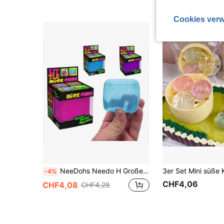
Cookies verw
NeeDohs Needo H Großer Eiswürfel Maltose Squishy, schöne Würfeltextur, drückbar, Angstlinderndes Fidget-Werkzeug, für Zuhause, hilft Geist und Körper zu entspannen, geeignet für Klassenzimmer, Partygeschenke, weich und flauschig, perfektes Geschenk für Freunde - Schulanfang
-4%
CHF4,06
CHF4,08
CHF4,28