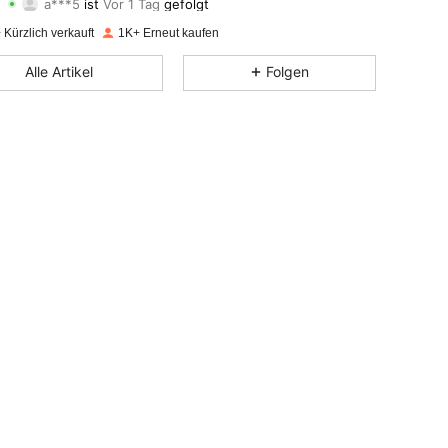
4,71
18
425
Bewertung
Artikel
Follower
Kürzlich verkauft
1K+ Erneut kaufen
4,71
18
425
Alle Artikel
Folgen
4,71
18
425
4,71
18
425
4,71
18
425
4,71
18
425
4,71
18
425