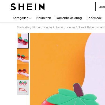
Lust
Use up 
Kategorien
Neuheiten
Damenbekleidung
Bademode
Startseite
Kinder
Kinder Zubehör
Kinder Brillen & Brillenzubehö
/
/
/