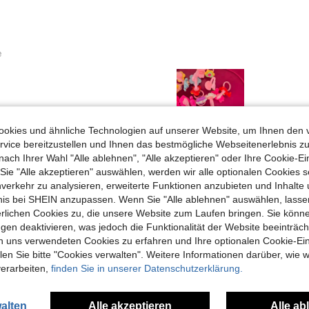
e
okies und ähnliche Technologien auf unserer Website, um Ihnen den 
vice bereitzustellen und Ihnen das bestmögliche Webseitenerlebnis zu
Hilfreich (0)
nach Ihrer Wahl "Alle ablehnen", "Alle akzeptieren" oder Ihre Cookie-Ei
e "Alle akzeptieren" auswählen, werden wir alle optionalen Cookies s
nverkehr zu analysieren, erweiterte Funktionen anzubieten und Inhalte
en Ansehen
bnis bei SHEIN anzupassen. Wenn Sie "Alle ablehnen" auswählen, lassen
erlichen Cookies zu, die unsere Website zum Laufen bringen. Sie könne
gen deaktivieren, was jedoch die Funktionalität der Website beeinträc
n uns verwendeten Cookies zu erfahren und Ihre optionalen Cookie-Ei
n Sie bitte "Cookies verwalten". Weitere Informationen darüber, wie w
verarbeiten,
finden Sie in unserer Datenschutzerklärung.
uch Angeschaut
alten
Alle akzeptieren
Alle ab