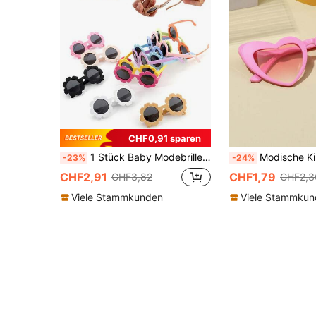
CHF0,91 sparen
1 Stück Baby Modebrillen elegant florales Design weicher Rahmen in Bonbonfarben, bequeme Modebrillen für Säuglinge und Kleinkinder, für Lässig, Urlaub und alltägliche Fotografie, 0-1 Jahre alt
Modische Kindermode Br
-23%
-24%
CHF2,91
CHF1,79
CHF3,82
CHF2,3
Viele Stammkunden
Viele Stammku