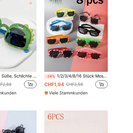
ische Dinosaurier Brille Für Jungen, Geeignet Für Den Täglichen Gebrauch
1/2/3/4/8/16 Stück Mosaik Gläser, modische personalisierte Pixel Gläser, Party Gläser, grüne Gläser, ideal als Geschenk für Teenager/Jungen/Mädchen
-24%
CHF1,94
F2,88
CHF2,58
mmkunden
Viele Stammkunden