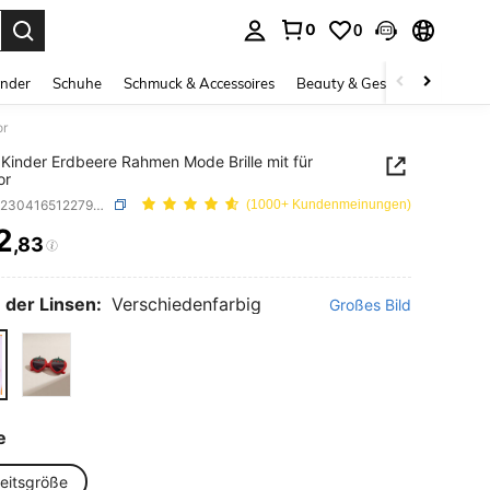
0
0
ess Enter to select.
inder
Schuhe
Schmuck & Accessoires
Beauty & Gesundheit
Gro
or
 Kinder Erdbeere Rahmen Mode Brille mit für
or
SKU: sk2304165122794497
(1000+ Kundenmeinungen)
2
,83
ICE AND AVAILABILITY
 der Linsen:
Verschiedenfarbig
Großes Bild
e
heitsgröße