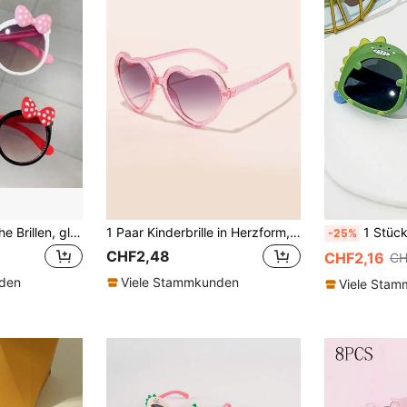
1/2 Stücke modische Brillen, glänzende Fliegen-Brillen, Süß Katzenauge-Rundrahmen-Brillen, süße Foto-Requisiten, dekorative Brillen, perfektes Geschenk für Jungs und Mädchen
1 Paar Kinderbrille in Herzform, modische Brille für Jungen/Mädchen, geeignet für Partys, Alltag und Outdoor-Reiseaccessoires
1 Stück Süße, Schlichte Und Mod
-25%
CHF2,48
CHF2,16
CH
nden
Viele Stammkunden
Viele Sta