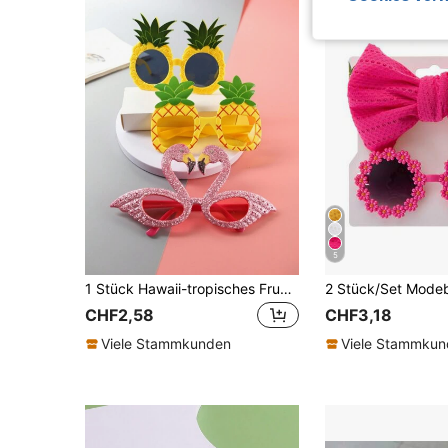
5
1 Stück Hawaii-tropisches Frucht-Themen-Partyglas, Flamingo- und Ananas-förmig, perfekt für Strand, Pool und Hawaii-Urlaubsparty
CHF2,58
CHF3,18
Viele Stammkunden
Viele Stammku