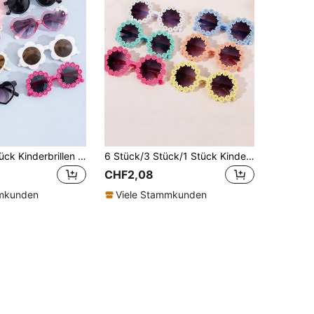
8 Stücke/1 Stück Kinderbrillen mit kleinem Bären Motiv für den Sommer, perfekt für den täglichen Gebrauch. Kinderbrillen mit kleinen Bären und Blumen Motiven für den Sommer, geeignet für den täglichen Gebrauch mit Brillenetui
6 Stück/3 Stück/1 Stück Kinder Modische Brillen in Gänseblümchen-Form für Jungen und Mädchen, süße Standardbrillen für Babys, hervorragende Standardbrillen für Blumenpartys
CHF2,08
mmkunden
Viele Stammkunden