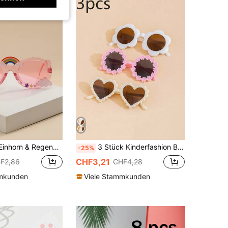
bogen ovale dekorative Modebrillen für Jugendliche
3 Stück Kinderfashion Brillen, geeignet für Outdoor, Strand, Reisen und Fotografie Requisiten
-25%
CHF3,21
F2,86
CHF4,28
mmkunden
Viele Stammkunden