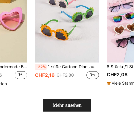
illen mit Liebe Design
1 süße Cartoon Dinosaurier Design Kinderbrillen, Dinosaurier Baby Kostüm Brillen
-22%
CHF2,08
CHF2,16
6
CHF2,80
Viele Sta
nden
Mehr ansehen