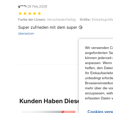
g***i
26 Feb,2026
Farbe der Linsen: Verschiedenfarbig, Größe: Einheitsgröße
Farbe der Linsen:
Verschiedenfarbig
Größe:
Einheitsgröß
Super zufrieden mit dem super 😘
übersetzen
Wir verwenden Co
angeforderten Ser
können jederzeit 
anpassen. Wenn Si
helfen, den Date
Mehr Bewertung
Ihr Einkaufserle
unbedingt erford
Browsereinstellun
mehr über die vo
anzupassen, wähle
erfassten Daten 
Kunden Haben Diese Artikel A
Cookies verw