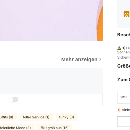
Besc
1) D
Sonnene
den. 3)
Sicherh
Mehr anzeigen
chutz 
Größ
Zum 
Viel
fits (8)
toller Service (1)
funky (3)
feierliche Mode (3)
fällt groß aus (15)