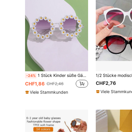
1 Stück Kinder süße Gänseblümchen verzierte Modebrillen
-24%
CHF2,76
CHF1,86
CHF2,46
Viele Stammku
Viele Stammkunden