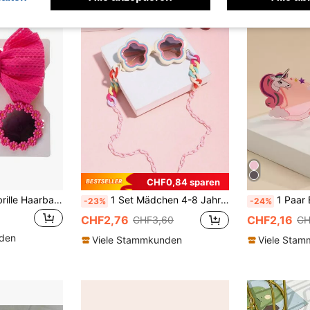
CHF0,84 sparen
2 Stück/Set Modebrille Haarband Set für Kinder, Blumen Deko Mode Brillen Kopfbedeckung für Jungen & Mädchen
1 Set Mädchen 4-8 Jahre alt Bohemian Bonbonfarbene Blumenrahmen Brille mit 1 bunter Perlen Brillen Kette, geeignet für Urlaub, Picknick, Party, Mode und Feiertagsgeschenk
1 Paar Einhorn & Regen
-23%
-24%
CHF2,76
CHF2,16
CHF3,60
CH
nden
Viele Stammkunden
Viele Sta