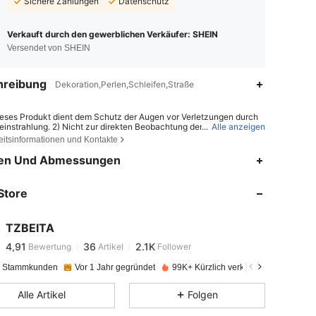
Sichere Zahlungen
Datenschutz
Verkauft durch den gewerblichen Verkäufer: SHEIN
Versendet von SHEIN
hreibung
Dekoration,Perlen,Schleifen,Straße
ieses Produkt dient dem Schutz der Augen vor Verletzungen durch
instrahlung. 2) Nicht zur direkten Beobachtung der Sonne verwen
...
Alle anzeigen
 Nicht zum Schutz vor künstlichen Lichtquellen. 4) Nicht als Augens
eitsinformationen und Kontakte
gegen mechanische Einwirkungen verwenden.
4,91
36
2.1K
en Und Abmessungen
Store
4,91
36
2.1K
TZBEITA
4,91
36
2.1K
Bewertung
Artikel
Follower
k***a
bezahlt
Vor 1 Tag
e Stammkunden
Vor 1 Jahr gegründet
99K+ Kürzlich verkauft
4,91
36
2.1K
Alle Artikel
Folgen