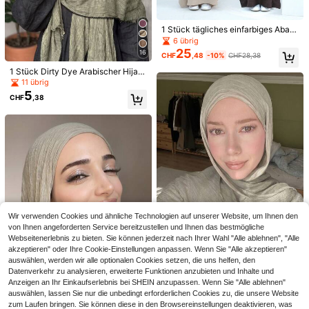
1 Stück tägliches einfarbiges Abay
a mit Fledermausärmeln und Taillen
6 übrig
band, bescheidenes & elegantes la
25
16
CHF
,48
-10%
CHF28,38
nges Kleid, für den täglichen Gebra
uch, Partys
1 Stück Dirty Dye Arabischer Hijab,
dünn, einfarbig, leicht, lässig, lange
11 übrig
5
r Schal, geeignet für den täglichen
5
CHF
,38
12
Gebrauch, geriffelt
LAN YNG
1 Stück geometrisches Linien-Must
YPPMY
2
er Faux-Seide 60cm Quadrat Scha
CHF
,78
-3%
CHF2,88
1 Stück Damen klassischer einfarbi
l/Bandana, vielseitiges Accessoire f
4
ger eleganter Sofort-Turban-Kopftu
CHF
,27
-2%
CHF4,38
ür den täglichen Gebrauch, geeigne
ch mit einer Lage und verdrehtem D
t für Männer und Frauen, Frühling/S
esign, modischer eleganter langer Q
ommer
uasten-Kopfumwickler, rutschfest,
schweißabsorbierend, atmungsakti
v, bequemer weicher Modal Premiu
m Strickstoff Hijab Hut, geeignet für
den täglichen Gebrauch, Yoga, Spor
Wir verwenden Cookies und ähnliche Technologien auf unserer Website, um Ihnen den
t und Outdoor-Ausflüge
von Ihnen angeforderten Service bereitzustellen und Ihnen das bestmögliche
Webseitenerlebnis zu bieten. Sie können jederzeit nach Ihrer Wahl "Alle ablehnen", "Alle
akzeptieren" oder Ihre Cookie-Einstellungen anpassen. Wenn Sie "Alle akzeptieren"
19
auswählen, werden wir alle optionalen Cookies setzen, die uns helfen, den
Datenverkehr zu analysieren, erweiterte Funktionen anzubieten und Inhalte und
1 Stück Dirty Wash Arabischer Hija
Anzeigen an Ihr Einkaufserlebnis bei SHEIN anzupassen. Wenn Sie "Alle ablehnen"
4
b, dünner einfarbiger leichter lässig
CHF
,58
auswählen, lassen Sie nur die unbedingt erforderlichen Cookies zu, die unsere Website
er langer Schal, geeignet für den tä
8
zum Laufen bringen. Sie können diese in den Browsereinstellungen deaktivieren, was
glichen Gebrauch, Raffeld Hijab