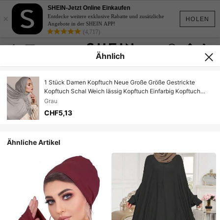
SHEIN-Jetzt Online Einkaufen
×
Entdecke weitere exklusive Rabatte und zusätzliche
HOLEN
Angebote in der SHEIN APP!
(4,717)
Ähnlich
1 Stück Damen Kopftuch Neue Große Größe Gestrickte
Kopftuch Schal Weich lässig Kopftuch Einfarbig Kopftuch
Damen Schal Klassisches Kopftuch, Geeignet für Abaya Robe
Grau
Schleier Kleidung
CHF5,13
Ähnliche Artikel