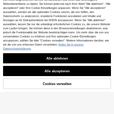
Webseitenerlebnis zu bieten. Sie können jederzeit nach Ihrer Wahl "Alle ablehnen", "Alle
akzeptieren" oder Ihre Cookie-Einstellungen anpassen. Wenn Sie "Alle akzeptieren"
auswählen, werden wir alle optionalen Cookies setzen, die uns helfen, den
Datenverkehr zu analysieren, erweiterte Funktionen anzubieten und Inhalte und
Anzeigen an Ihr Einkaufserlebnis bei SHEIN anzupassen. Wenn Sie "Alle ablehnen"
auswählen, lassen Sie nur die unbedingt erforderlichen Cookies zu, die unsere Website
zum Laufen bringen. Sie können diese in den Browsereinstellungen deaktivieren, was
jedoch die Funktionalität der Website beeinträchtigen kann. Um mehr über die von uns
verwendeten Cookies zu erfahren und Ihre optionalen Cookie-Einstellungen
anzupassen, wählen Sie bitte "Cookies verwalten". Weitere Informationen darüber, wie
wir die von uns erfassten Daten verarbeiten,
finden Sie in unserer
Datenschutzerklärung.
3er/4er Set Trichter Sprühspender
Werkzeug tragbare Parfüm Nachfüll
34 übrig
flasche, geeignet für Parfüm, ätheri
Alle ablehnen
1
sche Öle, Laborchemikalien und Ba
CHF
,17
stelarbeiten, langanhaltend, tragbar,
transparentes Design für präzises B
Tragbare Reise-Zahnbürsten- und
Alle akzeptieren
efüllen, Reisebehälter unverzichtba
Zahnpasta-Aufbewahrungsbox mit
1
CHF
,98
r
Aufhängeseil, Reise-Zahnbürstenh
alter für Camping, Geschäftsreisen
und Heimgebrauch, multifunktional
Cookies verwalten
ZUM WARENKORB HINZUFÜGEN
er tragbarer Reise-Toilettenartikel-
Aufbewahrungsbecher, unverzichtb
ares Reise- und Badezimmerzubeh
ör, integrierter Aufbewahrungsbech
er für Zahnbürste und Zahnpasta fü
r den täglichen Gebrauch zu Hause,
unverzichtbares Schulanfang-Zube
hör