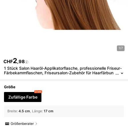
1/7
2
CHF
,98
1 Stück Salon Haaröl-Applikatorflasche, professionelle Friseur-
Färbekammflaschen, Friseursalon-Zubehör für Haarfärbun
g, Haarspangen, Haarzubehör
Größe
8 left
Zufällige Farbe
Breite
:
4.5 cm
Länge
:
17 cm
Größenberater