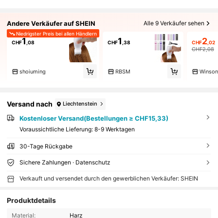
Andere Verkäufer auf SHEIN
Alle 9 Verkäufer sehen
Niedrigster Preis bei allen Händlern
1
1
2
CHF
,08
CHF
,38
CHF
,02
CHF2,08
shoiuming
RBSM
Winso
Versand nach
Liechtenstein
Kostenloser Versand(Bestellungen ≥ CHF15,33)
Voraussichtliche Lieferung:
8-9 Werktagen
30-Tage Rückgabe
Sichere Zahlungen · Datenschutz
Verkauft und versendet durch den gewerblichen Verkäufer: SHEIN
Produktdetails
Material:
Harz