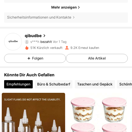
Mehr anzeigen
Sicherheitsinformationen und Kontakte
qibudbe
1.8K Follower
4,77
s***h
bezahlt
Vor 1 Tag
y***r
ist
Vor 1 Tag
gefolgt
51K Kürzlich verkauft
9.2K Erneut kaufen
1.8K Follower
4,77
Folgen
Alle Artikel
Könnte Dir Auch Gefallen
1.8K Follower
4,77
Empfehlungen
Büro & Schulbedarf
Taschen und Gepäck
Schönh
1.8K Follower
4,77
1.8K Follower
4,77