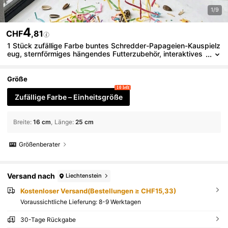
1/9
4
CHF
,81
1 Stück zufällige Farbe buntes Schredder-Papageien-Kauspielz
eug, sternförmiges hängendes Futterzubehör, interaktives
Langeweile-Linderungs-Spielzeug für Wellensittiche & Nym
phensittiche, Vogelkäfig-Zubehör Käfig-Anreicherung
Größe
10 left
Zufällige Farbe – Einheitsgröße
Breite
:
16 cm
Länge
:
25 cm
Größenberater
Versand nach
Liechtenstein
Kostenloser Versand(Bestellungen ≥ CHF15,33)
Voraussichtliche Lieferung:
8-9 Werktagen
30-Tage Rückgabe