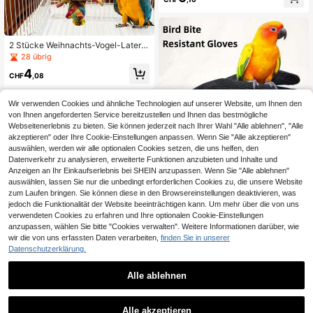
nti-Vogelkot Anti-Kratzer Anti-Biss
Schultercape, Papagei Schulterinte
raktion, mit Sitzstange, Dopamin ha
ndgefertigte Knöpfe, leicht zu reinig
en, Vogelflugtraining, Haustier Voge
2 Stücke Weihnachts-Vogel-Latern
l Outdoor Schulterpolster. Unverzic
en Spielzeug, DIY Papagei-Laterne
28 übrig
htbar für Vogelspaziergänge.
n Spielzeug, geeignet zum Kauen,
4
Zähne putzen & schleifen für Vögel,
CHF
,08
Vogelkäfig Dekoration, Weihnachts
-Vogel-Spielzeug, ohne Batterie, zu
fällige Perlenfarben
Wir verwenden Cookies und ähnliche Technologien auf unserer Website, um Ihnen den
von Ihnen angeforderten Service bereitzustellen und Ihnen das bestmögliche
Webseitenerlebnis zu bieten. Sie können jederzeit nach Ihrer Wahl "Alle ablehnen", "Alle
akzeptieren" oder Ihre Cookie-Einstellungen anpassen. Wenn Sie "Alle akzeptieren"
auswählen, werden wir alle optionalen Cookies setzen, die uns helfen, den
Datenverkehr zu analysieren, erweiterte Funktionen anzubieten und Inhalte und
Anzeigen an Ihr Einkaufserlebnis bei SHEIN anzupassen. Wenn Sie "Alle ablehnen"
1 Stück Papagei Biss-Schutzhands
auswählen, lassen Sie nur die unbedingt erforderlichen Cookies zu, die unsere Website
chuh für Heimtier Vögel Handhabun
3
zum Laufen bringen. Sie können diese in den Browsereinstellungen deaktivieren, was
CHF
,03
CHF3,05
g & Training, drahtgeflochtener krat
jedoch die Funktionalität der Website beeinträchtigen kann. Um mehr über die von uns
zfester Handschuh für Sittiche & Ha
verwendeten Cookies zu erfahren und Ihre optionalen Cookie-Einstellungen
mster
anzupassen, wählen Sie bitte "Cookies verwalten". Weitere Informationen darüber, wie
wir die von uns erfassten Daten verarbeiten,
finden Sie in unserer
Datenschutzerklärung.
Alle ablehnen
1 Stück Papagei Kleintierbedarf Gro
Alle akzeptieren