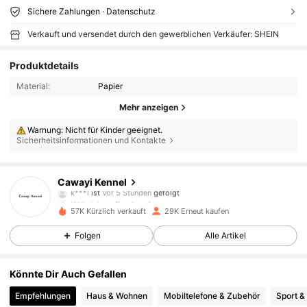
Sichere Zahlungen · Datenschutz
Verkauft und versendet durch den gewerblichen Verkäufer: SHEIN
Produktdetails
Material:
Papier
Mehr anzeigen
Warnung: Nicht für Kinder geeignet.
Sicherheitsinformationen und Kontakte
1.7K Follower
4,85
Cawayi Kennel
k***l
ist
Vor 5 Stunden
gefolgt
l***a
ist am Durchsuchen
1.7K Follower
4,85
57K Kürzlich verkauft
29K Erneut kaufen
Folgen
Alle Artikel
1.7K Follower
4,85
Könnte Dir Auch Gefallen
Empfehlungen
Haus & Wohnen
Mobiltelefone & Zubehör
Sport &
1.7K Follower
4,85