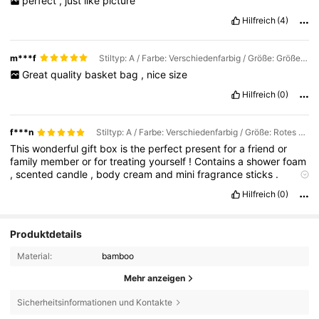
perfect
,
just
like
picture
Hilfreich
(4)
m***f
Stiltyp: A / Farbe: Verschiedenfarbig / Größe: Größe S (Durchmesser 26 cm)
Great
quality
basket
bag
,
nice
size
Hilfreich
(0)
f***n
Stiltyp: A / Farbe: Verschiedenfarbig / Größe: Rotes Gitter – Größe L
This
wonderful
gift
box
is
the
perfect
present
for
a
friend
or
family
member
or
for
treating
yourself
!
Contains
a
shower
foam
,
scented
candle
,
body
cream
and
mini
fragrance
sticks
.
Celebrate
each
day
as
a
new
beginning
with
these
products
Hilfreich
(0)
based
on
the
luxurious
ingredients
of
cherry
blossom
and
rice
milk
.
The
complimentary
re
-
usable
,
luxury
gift
box
can
be
given
a
second
lease
of
life
by
keeping
photographs
,
letters
,
Produktdetails
or
other
items
in
it
.
Material:
bamboo
Mehr anzeigen
Sicherheitsinformationen und Kontakte