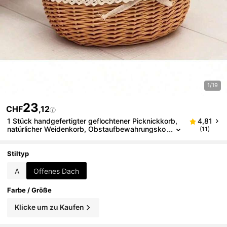
1/19
23
CHF
,12
1 Stück handgefertigter geflochtener Picknickkorb,
4,81
natürlicher Weidenkorb, Obstaufbewahrungsko
(11)
rb, Landhausstil mit Deckel, Griff und Futter, ge
eignet für Picknick, Party und Grillfest, Geschenk ge
flochtener Korb
Stiltyp
A
Offenes Dach
Farbe / Größe
Klicke um zu Kaufen