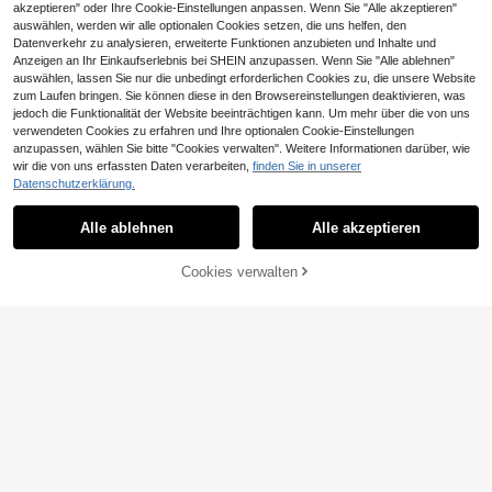
akzeptieren" oder Ihre Cookie-Einstellungen anpassen. Wenn Sie "Alle akzeptieren"
auswählen, werden wir alle optionalen Cookies setzen, die uns helfen, den
Datenverkehr zu analysieren, erweiterte Funktionen anzubieten und Inhalte und
Anzeigen an Ihr Einkaufserlebnis bei SHEIN anzupassen. Wenn Sie "Alle ablehnen"
Bambus Nachttisch Tablett mit klap
Ähnliche vorrätige Artikel anzeigen
Alle ansehen
auswählen, lassen Sie nur die unbedingt erforderlichen Cookies zu, die unsere Website
pbaren Beinen, Frühstückstablett, g
11 übrig
zum Laufen bringen. Sie können diese in den Browsereinstellungen deaktivieren, was
eeignet für Essen und Laptop, Nach
17
jedoch die Funktionalität der Website beeinträchtigen kann. Um mehr über die von uns
ttisch Essplatz, Snack Tablett, Nac
CHF
,84
1 Stück große Kapazität Outdoor Pi
httisch Schreibtisch, Kunst Tisch
verwendeten Cookies zu erfahren und Ihre optionalen Cookie-Einstellungen
cknick isolierte Kühltasche, Campin
12
anzupassen, wählen Sie bitte "Cookies verwalten". Weitere Informationen darüber, wie
CHF
,22
g Sport Reise Rucksack
wir die von uns erfassten Daten verarbeiten,
finden Sie in unserer
Datenschutzerklärung.
Alle ablehnen
Alle akzeptieren
Sorry, dieses Produkt ist ausverkauft.
Cookies verwalten
AUSVERKAUFT
1 Stück großer fischförmiger handg
ewebter Obstkorb aus Kunstgeflech
7 übrig
t, Hotel-Spezialgemüsekorb, Wohn
1-teiliger handgefertigter natürliche
10
zimmer-Präsentationstablett, Snac
CHF
,54
-18%
CHF12,90
r Weiden-Picknickkorb in Standard
13 übrig
k-Obstkorb, Abtropfsieb, Brotkorb
größe, rustikaler Landhausstil geflo
25
chtener Geschenkkorb mit Deckel
CHF
,15