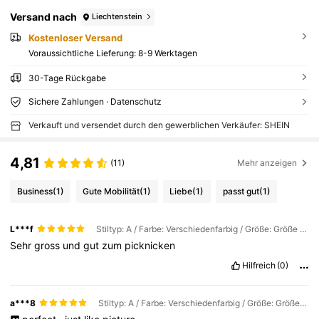
Versand nach
Liechtenstein
Kostenloser Versand
Voraussichtliche Lieferung:
8-9 Werktagen
30-Tage Rückgabe
Sichere Zahlungen · Datenschutz
Verkauft und versendet durch den gewerblichen Verkäufer: SHEIN
4,81
(11)
Mehr anzeigen
Business
(1)
Gute Mobilität
(1)
Liebe
(1)
passt gut
(1)
L***f
Stiltyp: A / Farbe: Verschiedenfarbig / Größe: Größe L (40 cm Durchmesser)
Sehr
gross
und
gut
zum
picknicken
Hilfreich
(0)
a***8
Stiltyp: A / Farbe: Verschiedenfarbig / Größe: Größe L (40 cm Durchmesser)