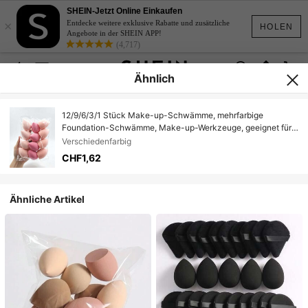
SHEIN-Jetzt Online Einkaufen
×
Entdecke weitere exklusive Rabatte und zusätzliche
HOLEN
Angebote in der SHEIN APP!
(4,717)
Ähnlich
12/9/6/3/1 Stück Make-up-Schwämme, mehrfarbige
Foundation-Schwämme, Make-up-Werkzeuge, geeignet für
flüssige/cremige/puderförmige Produkte, passend für alle
Verschiedenfarbig
Hauttypen
CHF1,62
Ähnliche Artikel