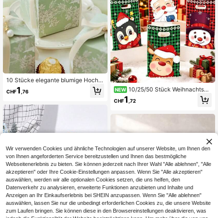
10 Stücke elegante blumige Hochz
eitsfavorbonbonnieren, mit Samtba
1
10/25/50 Stück Weihnachtsge
NEW
CHF
,76
nd und Perlenakzenten - Grünpflan
schenktüten, Geschenkverpackung
1
zendesign, 7 x 7 x 7 cm, perfekt für
CHF
,72
stüten mit Weihnachtsmann, Schne
Süßigkeiten, Schokolade und Party
emann und Rentier Muster, Weihnac
geschenke, Luxusgeschenkboxen |
htstaschen, Frohe Weihnachten De
Vintage Blumenmuster | Pappmach
korationen, Weihnachtsparty Zubeh
é-Struktur, Hochzeitsgeschenke
ör, Weihnachtsgeschenkverpackun
gsmaterialien, Weihnachtstisch Dek
oration, Weihnachts-Küchenverpac
Wir verwenden Cookies und ähnliche Technologien auf unserer Website, um Ihnen den
kung Zubehör, Heiligabend Dekorat
von Ihnen angeforderten Service bereitzustellen und Ihnen das bestmögliche
ionen, Winter Dekorationen, Weihna
chtsdekoration, Weihnachtsgesche
Webseitenerlebnis zu bieten. Sie können jederzeit nach Ihrer Wahl "Alle ablehnen", "Alle
nke, Partygeschenke, 2027 Neujah
akzeptieren" oder Ihre Cookie-Einstellungen anpassen. Wenn Sie "Alle akzeptieren"
rsdekorationen, Weihnachtsdekorat
auswählen, werden wir alle optionalen Cookies setzen, die uns helfen, den
ion, Weihnachtsdekoration, Frohe W
Datenverkehr zu analysieren, erweiterte Funktionen anzubieten und Inhalte und
eihnachten
Anzeigen an Ihr Einkaufserlebnis bei SHEIN anzupassen. Wenn Sie "Alle ablehnen"
auswählen, lassen Sie nur die unbedingt erforderlichen Cookies zu, die unsere Website
zum Laufen bringen. Sie können diese in den Browsereinstellungen deaktivieren, was