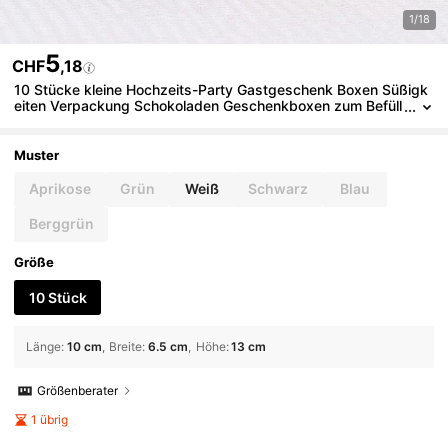
1/18
5
CHF
,18
10 Stücke kleine Hochzeits-Party Gastgeschenk Boxen Süßigk
eiten Verpackung Schokoladen Geschenkboxen zum Befüll
en Braut Geburtstag Dusche Buchstaben Blumen Design al
s Dankeschön für Gäste Geburtstag
Muster
Aprikose
Grün
Weiß
Schwarz
Blau
Berggrün
Größe
10 Stück
Länge
:
10 cm
Breite
:
6.5 cm
Höhe
:
13 cm
Größenberater
1 übrig