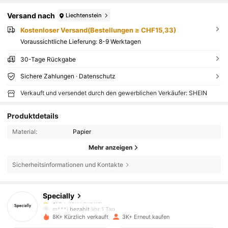
Versand nach
Liechtenstein
Kostenloser Versand(Bestellungen ≥ CHF15,33)
Voraussichtliche Lieferung:
8-9 Werktagen
30-Tage Rückgabe
Sichere Zahlungen · Datenschutz
Verkauft und versendet durch den gewerblichen Verkäufer: SHEIN
Produktdetails
Material:
Papier
Mehr anzeigen
1.9K Follower
4,92
Sicherheitsinformationen und Kontakte
Specially
1.9K Follower
4,92
m***i
bezahlt
Vor 1 Tag
8K+ Kürzlich verkauft
3K+ Erneut kaufen