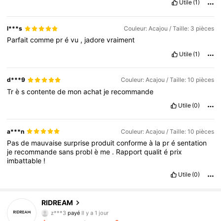
Utile
(1)
l***s
Couleur: Acajou / Taille: 3 pièces
Parfait
comme
pr
é
vu
,
jadore
vraiment
Utile
(1)
d***9
Couleur: Acajou / Taille: 10 pièces
Tr
è
s
contente
de
mon
achat
je
recommande
Utile
(0)
a***n
Couleur: Acajou / Taille: 10 pièces
Pas
de
mauvaise
surprise
produit
conforme
à
la
pr
é
sentation
je
recommande
sans
probl
è
me
.
Rapport
qualit
é
prix
imbattable
!
Utile
(0)
RIDREAM
1K Suiveurs
4,92
z***3
payé
Il y a 1 jour
s***8
a suivi
Il y a 1 jour