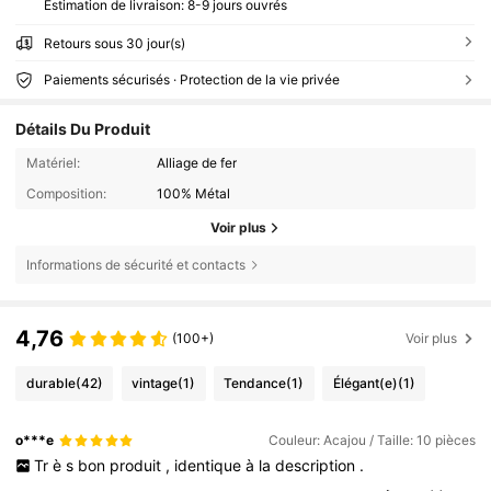
Estimation de livraison:
8-9 jours ouvrés
Retours sous 30 jour(s)
Paiements sécurisés · Protection de la vie privée
Détails Du Produit
Matériel:
Alliage de fer
Composition:
100% Métal
Voir plus
Informations de sécurité et contacts
4,76
(100+)
Voir plus
durable
(42)
vintage
(1)
Tendance
(1)
Élégant(e)
(1)
o***e
Couleur: Acajou / Taille: 10 pièces
Tr
è
s
bon
produit
,
identique
à
la
description
.