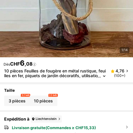
1/14
6
CHF
,08
Dès
10 pièces Feuilles de fougère en métal rustique, feui
4,76
lles en fer, piquets de jardin décoratifs, utilisatio
(100+)
n polyvalente pour les jardinières, les cours, les
pelouses, les espaces extérieurs
Taille
12 left
13 left
3 pièces
10 pièces
Expédition à
Liechtenstein
Livraison gratuite(Commandes ≥ CHF15,33)