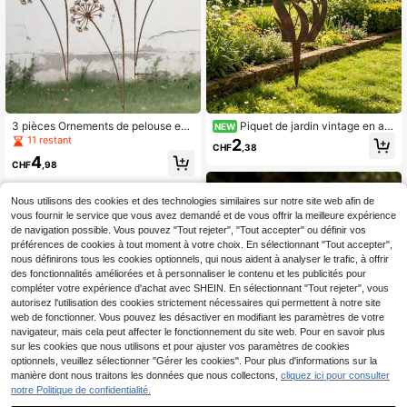
3 pièces Ornements de pelouse en
Piquet de jardin vintage en acr
NEW
métal à motif de pissenlit, design cr
ylique patiné et rouillé avec oiseau
11 restant
2
CHF
,38
éatif, convient pour le jardin, la pelo
et fleurs sauvages, style ferme amé
4
use, idéal pour la décoration extérie
ricain pour la décoration de jardin
CHF
,98
ure de la maison, du jardin, de la vér
anda et de la ferme - cadeau de pe
ndaison de crémaillère, décoration
Nous utilisons des cookies et des technologies similaires sur notre site web afin de
de paysage et accessoires de mise
vous fournir le service que vous avez demandé et de vous offrir la meilleure expérience
en scène
de navigation possible. Vous pouvez "Tout rejeter", "Tout accepter" ou définir vos
préférences de cookies à tout moment à votre choix. En sélectionnant "Tout accepter",
nous définirons tous les cookies optionnels, qui nous aident à analyser le trafic, à offrir
des fonctionnalités améliorées et à personnaliser le contenu et les publicités pour
compléter votre expérience d'achat avec SHEIN. En sélectionnant "Tout rejeter", vous
autorisez l'utilisation des cookies strictement nécessaires qui permettent à notre site
web de fonctionner. Vous pouvez les désactiver en modifiant les paramètres de votre
navigateur, mais cela peut affecter le fonctionnement du site web. Pour en savoir plus
sur les cookies que nous utilisons et pour ajuster vos paramètres de cookies
optionnels, veuillez sélectionner "Gérer les cookies". Pour plus d'informations sur la
manière dont nous traitons les données que nous collectons,
cliquez ici pour consulter
1 pièce Piquet de jardin en métal de
notre Politique de confidentialité.
forme rustique en forme de cœur - f
32 restant
inition rouge patiné, décoration pou