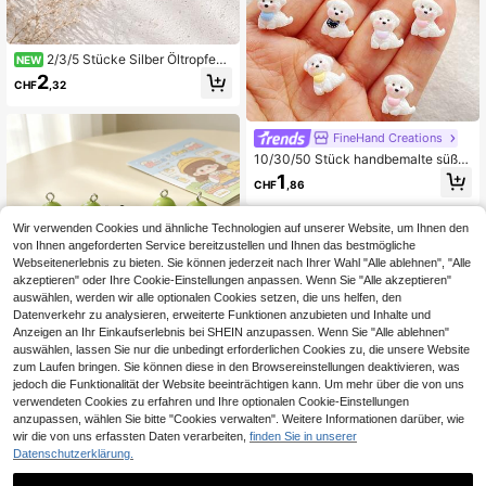
2/3/5 Stücke Silber Öltropfen
NEW
Schildkröte Anhänger Set DIY Hals
2
CHF
,32
kette Armband Fußkette Ohrring Zu
behör
FineHand Creations
10/30/50 Stück handbemalte süße
Cartoon Hund Dekorationen aus Ha
1
CHF
,86
rz - lebendige Mini Flachdekoration
en für DIY Kunst - charmante Verspi
elt heit, glatte Oberfläche - zufällig
Wir verwenden Cookies und ähnliche Technologien auf unserer Website, um Ihnen den
gemischt
von Ihnen angeforderten Service bereitzustellen und Ihnen das bestmögliche
Webseitenerlebnis zu bieten. Sie können jederzeit nach Ihrer Wahl "Alle ablehnen", "Alle
akzeptieren" oder Ihre Cookie-Einstellungen anpassen. Wenn Sie "Alle akzeptieren"
auswählen, werden wir alle optionalen Cookies setzen, die uns helfen, den
Datenverkehr zu analysieren, erweiterte Funktionen anzubieten und Inhalte und
Anzeigen an Ihr Einkaufserlebnis bei SHEIN anzupassen. Wenn Sie "Alle ablehnen"
auswählen, lassen Sie nur die unbedingt erforderlichen Cookies zu, die unsere Website
FineHand Creations
zum Laufen bringen. Sie können diese in den Browsereinstellungen deaktivieren, was
10 Stück 3D Schildkröten Anhänge
jedoch die Funktionalität der Website beeinträchtigen kann. Um mehr über die von uns
r, süße Harz Tier Charms, perfekt fü
3 übrig
verwendeten Cookies zu erfahren und Ihre optionalen Cookie-Einstellungen
r Schmuckherstellung, handgemac
anzupassen, wählen Sie bitte "Cookies verwalten". Weitere Informationen darüber, wie
2
hte DIY Accessoires, kreative Gesc
CHF
,98
wir die von uns erfassten Daten verarbeiten,
finden Sie in unserer
henke zufällige Auswahl
Datenschutzerklärung.
10/20/30 Stücke süße Cartoon inn
ovative Weihnachts-Serie flache R
14 übrig