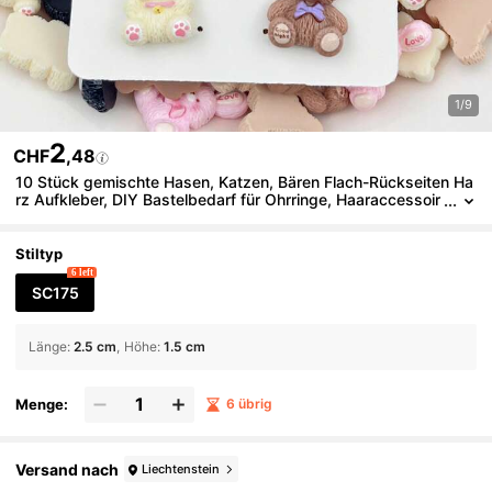
1/9
2
CHF
,48
10 Stück gemischte Hasen, Katzen, Bären Flach-Rückseiten Ha
rz Aufkleber, DIY Bastelbedarf für Ohrringe, Haaraccessoir
es, Schmuckherstellung (für Erwachsene ab 14 Jahren)
Stiltyp
6 left
SC175
Länge
:
2.5 cm
Höhe
:
1.5 cm
Menge:
6 übrig
Versand nach
Liechtenstein