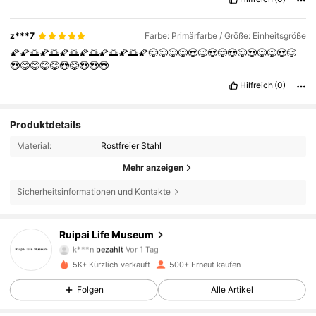
man
es
erwartet
.
Ich
bin
wirklich
zufrieden
und
w
ü
rde
es
jederzeit
wieder
kaufen
.
z***7
Farbe: Primärfarbe / Größe: Einheitsgröße
🌠🌠🌅🌠🌅🌠🌅🌠🌅🌠🌅🌠🌅🌠😋😋😋😋😍😋😍😋😍😋😍😋😋😍😋
😍😋😋😋😋😍😋😍😍😍
Hilfreich
(0)
Produktdetails
Material:
Rostfreier Stahl
Mehr anzeigen
Sicherheitsinformationen und Kontakte
589 Follower
4,88
Ruipai Life Museum
k***n
bezahlt
Vor 1 Tag
s***_
ist
Vor 1 Tag
gefolgt
5K+ Kürzlich verkauft
500+ Erneut kaufen
589 Follower
4,88
Folgen
Alle Artikel
589 Follower
4,88