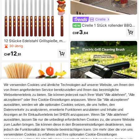
Cirelle
Cirelle 1 Stück rollender BBQ-
NEW
Grillkorb mit langem Holzgriff, Edels
3
CHF
,84
tahl-Maschenzylinder-Grillkorb, rot
ierender BBQ-Trommelständer für O
12 Stücke Edelstahl Grillspieße, mul
utdoor-Grillen, Camping- und Pickn
tifunktionale Metall BBQ Spieße mit
30 übrig
ick-Zubehör
Holzgriffen, wiederverwendbare Sp
12
ieße für Outdoor Kochen, Grillen vo
CHF
,51
n Hähnchen, Fleisch, Gemüse
Wir verwenden Cookies und ähnliche Technologien auf unserer Website, um Ihnen den
von Ihnen angeforderten Service bereitzustellen und Ihnen das bestmögliche
Webseitenerlebnis zu bieten. Sie können jederzeit nach Ihrer Wahl "Alle ablehnen", "Alle
akzeptieren" oder Ihre Cookie-Einstellungen anpassen. Wenn Sie "Alle akzeptieren"
CHF0,21 sparen
auswählen, werden wir alle optionalen Cookies setzen, die uns helfen, den
Datenverkehr zu analysieren, erweiterte Funktionen anzubieten und Inhalte und
Diese Outdoor-Elektrogrill-Reinigun
Anzeigen an Ihr Einkaufserlebnis bei SHEIN anzupassen. Wenn Sie "Alle ablehnen"
gsbürste verfügt über ein kabellose
5
CHF
,01
-4%
CHF5,22
auswählen, lassen Sie nur die unbedingt erforderlichen Cookies zu, die unsere Website
s, tragbares Design mit einem Bürst
zum Laufen bringen. Sie können diese in den Browsereinstellungen deaktivieren, was
enkopf aus Edelstahl. Sie erfordert
nur einen Knopfdruck zum Starten,
jedoch die Funktionalität der Website beeinträchtigen kann. Um mehr über die von uns
100/80/50/20 Stück Premium Bam
eine einfache Bedienung und ist mit
verwendeten Cookies zu erfahren und Ihre optionalen Cookie-Einstellungen
bus Grillspieße Set - natürlich, wied
einem durchdachten Lichtdesign au