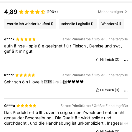
4,89
(100+)
Mehr anzeigen
werde ich wieder kaufen
(1)
schnelle Logistik
(1)
Wandern
(1)
e***7
Farbe: Primärfarbe / Größe: Einheitsgröße
aufh
ä
nge
-
spie
ß
e
geeignet
f
ü
r
Fleisch
,
Demise
und
swt
,
gef
ä
lt
mir
gut
Hilfreich
(0)
k***r
Farbe: Primärfarbe / Größe: Einheitsgröße
Sehr
sch
ö
n
I
love
it
💌💌✨️✨️✨️🙌❤️❤️❤️❤️
Hilfreich
(0)
G***a
Farbe: Primärfarbe / Größe: Einheitsgröße
Das
Produkt
erf
ü
llt
zuverl
ä
ssig
seinen
Zweck
und
entspricht
genau
der
Beschreibung
.
Die
Qualit
ä
t
wirkt
solide
und
durchdacht
,
und
die
Handhabung
ist
unkompliziert
.
Insgesamt
macht
es
einen
hochwertigen
Eindruck
und
funktioniert
so
,
wie
Hilfreich
(0)