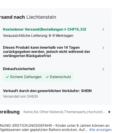
rsand nach
Liechtenstein
Kostenloser Versand(Bestellungen ≥ CHF15,33)
Voraussichtliche Lieferung:
8-9 Werktagen
Dieses Produkt kann innerhalb von 14 Tagen
zurückgegeben werden, jedoch nicht während der
verlängerten Rückgabefrist
Einkaufssicherheit
Sichere Zahlungen
Datenschutz
Verkauft durch den gewerblichen Verkäufer: SHEIN
Versendet von SHEIN
hreibung
Keine,No Other Material,Themenparty,Hochzeitsparty,Braut Party
NUNG: ERSTICKUNGSGEFAHR – Kinder unter 8 Jahren können an
ufgeblasenen oder geplatzten Ballons ersticken. Aufsicht durch Erw
...
Alle anzeigen