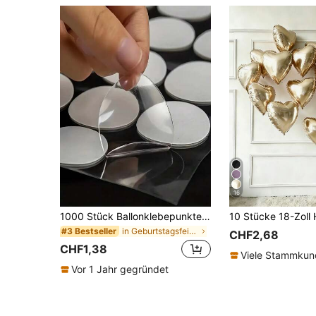
16
1000 Stück Ballonklebepunkte, 10mm/0,4 Zoll Nano Klar Ballonklebepunkte, abnehmbare doppelseitige rückstandsfreie Aufkleber, für Hochzeitsdeko, Basteln, Partyzubehör, 20 Punkte pro Blatt, Schulanfang Valentinstag
in Geburtstagsfeier Ballon-Zubehör
#3 Bestseller
CHF2,68
CHF1,38
Viele Stammku
Vor 1 Jahr gegründet