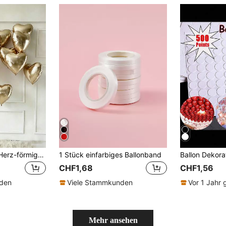
10 Stücke 18-Zoll Herz-förmige Aluminiumfolie Luftballons in Hellgold, geeignet für Hochzeit, Geburtstag, Jahrestag, Abschluss, Vatertag Dekoration, Hawaii Strandparty, Innenraum Dekoration
1 Stück einfarbiges Ballonband
CHF1,68
CHF1,56
nden
Viele Stammkunden
Vor 1 Jahr
Mehr ansehen