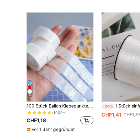
6
100 Stück Ballon Klebepunkte, Schulanfang Valentinstag, Partydekoration
1 Stück einfarbiges Ballonband, weißes Kunststoff
-24%
(1000+)
CHF1,41
CHF1,8
CHF1,18
Vor 1 Jahr gegründet