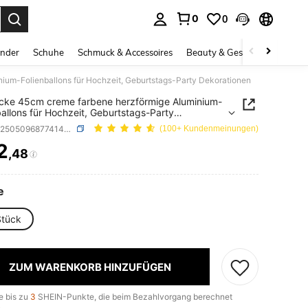
0
0
ess Enter to select.
inder
Schuhe
Schmuck & Accessoires
Beauty & Gesundheit
Gro
ium-Folienballons für Hochzeit, Geburtstags-Party Dekorationen
cke 45cm creme farbene herzförmige Aluminium-
ballons für Hochzeit, Geburtstags-Party
tionen
SKU: sh25050968774148808
(100+ Kundenmeinungen)
2
,48
ICE AND AVAILABILITY
e
Stück
ZUM WARENKORB HINZUFÜGEN
e bis zu
3
SHEIN-Punkte, die beim Bezahlvorgang berechnet
.