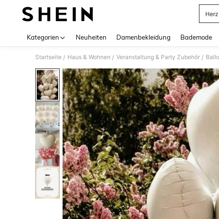
Herz
Use up 
Kategorien
Neuheiten
Damenbekleidung
Bademode
Startseite
Haus & Wohnen
Veranstaltung & Party Zubehör
Ball
/
/
/