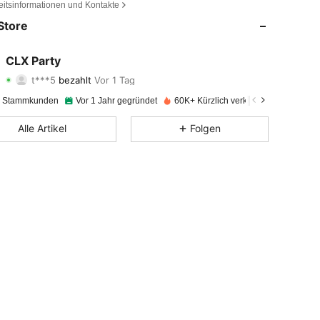
 erforderlich. Nicht aufgeblasene Ballons von Kindern fernhalten. G
eitsinformationen und Kontakte
 Ballons sofort entsorgen.
Store
CLX Party
4,90
58
569
t***5
bezahlt
Vor 1 Tag
e Stammkunden
Vor 1 Jahr gegründet
60K+ Kürzlich verkauft
4,90
58
569
Alle Artikel
Folgen
4,90
58
569
4,90
58
569
4,90
58
569
4,90
58
569