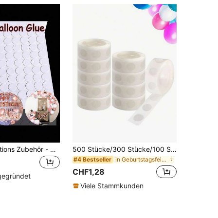
Ballon Dekorations Zubehör - Super klebrige Aufkleber, doppelseitiger Ballonkleber, runde Schaumstoff Klebepunkte für Ballons
500 Stücke/300 Stücke/100 Stücke beidseitig klebende transparente, ablösbare Ballonklebestreifen, Klebstoff für DIY Hochzeit Geburtstag Party Dekoration
in Geburtstagsfeier Ballon-Zubehör
#4 Bestseller
CHF1,28
 gegründet
Viele Stammkunden