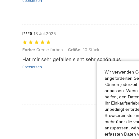
übersetzen
l***5
18 Jul,2025
Farbe: Creme farben, Größe: 10 Stück
Farbe:
Creme farben
Größe:
10 Stück
Hat mir sehr gefallen sieht sehr schön aus
übersetzen
Wir verwenden Co
angeforderten Ser
können jederzeit 
anpassen. Wenn Si
helfen, den Date
Ihr Einkaufserle
unbedingt erford
Mehr Bewertung
Browsereinstellun
mehr über die vo
anzupassen, wähle
erfassten Daten 