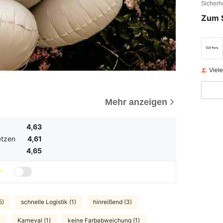
achsene
Sicherh
eplatzte
Zum 
Viel
Mehr anzeigen
4,63
tzen
4,61
4,65
5)
schnelle Logistik (1)
hinreißend (3)
)
Karneval (1)
keine Farbabweichung (1)