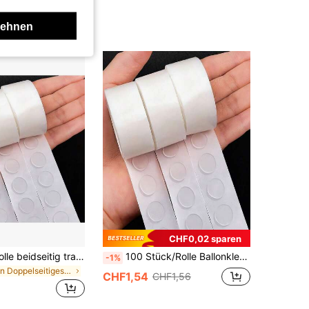
lehnen
CHF0,02 sparen
100 Stücke/Rolle beidseitig transparente Ballon-Klebepunkte für Hochzeits- und Geburtstagsdekoration, selbstklebend, rückstandsfrei, für Rückkehr zur Schule
100 Stück/Rolle Ballonklebepunkte, geeignet für Ballonzubehör, Ballonpunkte, Geburtstags- und Hochzeitsparty Ballonklebepunkte, Ballonbogen-Ständer
-1%
in Doppelseitiges Klebeband
CHF1,54
CHF1,56