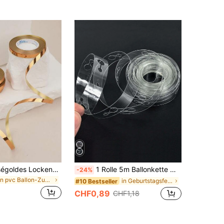
10m/Rolle Roségoldes Lockenband, 1/10 Rolle gewelltes Ballonband, Ballon Zubehör Bogen Seil, Basteln, Dekoration, Geschenkverpackung, Ballon Kette. Geeignet für Halloween, Weihnachten, Geburtstag, Schulanfang, Hochzeitsdekoration
1 Rolle 5m Ballonkette mit zwei Löchern, Dekorationsaccessoire für Geburtstagsfeiern, Hochzeiten, Bogendekorationen, Ballondekorationen
-24%
in pvc Ballon-Zubehör
in Geburtstagsfeier Ballon-Zubehör
#10 Bestseller
CHF0,89
CHF1,18