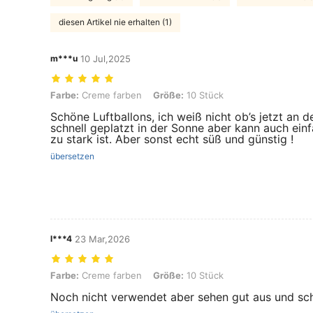
diesen Artikel nie erhalten (1)
m***u
10 Jul,2025
Farbe: Creme farben, Größe: 10 Stück
Farbe:
Creme farben
Größe:
10 Stück
Schöne Luftballons, ich weiß nicht ob’s jetzt an de
schnell geplatzt in der Sonne aber kann auch ein
zu stark ist. Aber sonst echt süß und günstig !
übersetzen
l***4
23 Mar,2026
Farbe: Creme farben, Größe: 10 Stück
Farbe:
Creme farben
Größe:
10 Stück
Noch nicht verwendet aber sehen gut aus und sch