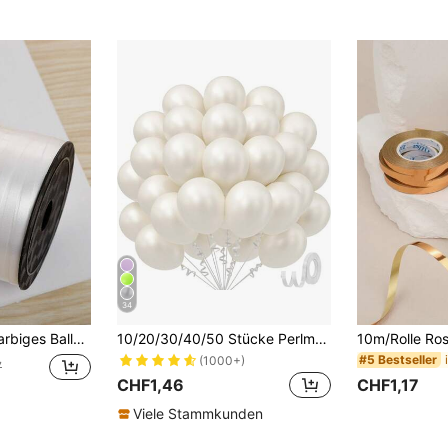
34
-Ballonband, für Partydekoration, Weihnachten
10/20/30/40/50 Stücke Perlmutt-weiße Ballons, Größen 18/12/10/5 Zoll, Perlmutt-weiße Latex-Partyballons, geeignet für Hochzeit, Verlobung, Brautparty, Geburtstagsfeier Dekoration
#5 Bestseller
(1000+)
7
CHF1,46
CHF1,17
Viele Stammkunden