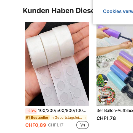
Kunden Haben Diese Artikel A
Cookies verw
100/300/500/800/1000 Stücke transparente Ballon Klebepunkte (100 Stücke runde Klebepunkte/Rolle), abnehmbares doppelseitiges Klebeband, geeignet für Feiertage, Hochzeiten und Partydekoration
-23%
in Geburtstagsfeier Ballon-Zubehör
#1 Bestseller
CHF1,78
CHF0,89
CHF1,17