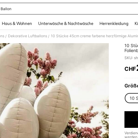
 Ballon
and down arrow keys to navigate search Zuletzt gesucht and Suche und Finde. Pr
Haus & Wohnen
Unterwäsche & Nachtwäsche
Herrenkleidung
K
ons
Dekorative Luftballons
10 Stücke 45cm creme farbene herzförmige Alumin
/
/
10 Stü
Folien
Dekora
CHF
PR
Größ
10 
Verdien
werden