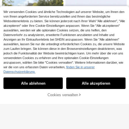
Nasenklammer, enthält Wimpern-Pi
lege, Parfüm- und ätherische Öl-Pr
lter, Heimdekoration Schminktisch
nzette und Haarentfernungs-Pinzet
obenflasche
Ornament, Feiertagsgeschenk für F
te, kann zum Entfernen von Gesicht
rauen und Mädchen, tägliches und
Wir verwenden Cookies und ähnliche Technologien auf unserer Website, um Ihnen den
sbehaarung, eingewachsenen Haar
Reise-Essential Zubehör, Damen K
von Ihnen angeforderten Service bereitzustellen und Ihnen das bestmögliche
en und Splittern verwendet werden,
örperpflege Zubehör (Leere Flasch
auch geeignet als Werkzeug für das
Webseitenerlebnis zu bieten. Sie können jederzeit nach Ihrer Wahl "Alle ablehnen", "Alle
e, ohne Parfüm)
Aufsetzen von Wimpernverlängerun
akzeptieren" oder Ihre Cookie-Einstellungen anpassen. Wenn Sie "Alle akzeptieren"
gen, Abenteuer
auswählen, werden wir alle optionalen Cookies setzen, die uns helfen, den
Datenverkehr zu analysieren, erweiterte Funktionen anzubieten und Inhalte und
Anzeigen an Ihr Einkaufserlebnis bei SHEIN anzupassen. Wenn Sie "Alle ablehnen"
auswählen, lassen Sie nur die unbedingt erforderlichen Cookies zu, die unsere Website
zum Laufen bringen. Sie können diese in den Browsereinstellungen deaktivieren, was
jedoch die Funktionalität der Website beeinträchtigen kann. Um mehr über die von uns
1 Stück 350ml Seifenspender mit W
verwendeten Cookies zu erfahren und Ihre optionalen Cookie-Einstellungen
eihnachtsmann Design, nachfüllbar
3
anzupassen, wählen Sie bitte "Cookies verwalten". Weitere Informationen darüber, wie
CHF
,78
e Kunststoff-Pumpflasche, geeigne
wir die von uns erfassten Daten verarbeiten,
finden Sie in unserer
t für Handwäsche, Shampoo und D
1 Stück/3 Stücke 5ml 10ml 15ml 20
Datenschutzerklärung.
uschgel - Schraubverschluss, parfü
Ähnliche vorrätige Artikel anzeigen
ml lila Tropffläschchen, nachfüllbar
Alle ansehen
1
mfrei - Badezimmerdekoration, Wei
CHF
,78
mit lila Verschluss, Kosmetikbehält
Cirelle
hnachtsthema Flüssigkeitsaufbewa
nis aus Glas für ätherische Öle, Ma
Alle ablehnen
Alle akzeptieren
Cirelle 1 Stück natürlicher Sandelho
Sorry, dieses Produkt ist ausverkauft.
hrung, idealer Seifenspender für Ba
30ml exquisite Vintage Waldth
ssageöle mit Pipette
NEW
lz-Kamm mit weiten Zähnen, geeig
2
dezimmer, Heim- und Badezimmerd
ema Fee + Blumen Emaille Flasche,
20 übrig
CHF
,79
net für Styling von Frauenwellenha
ekoration, Weihnachtsgeschenk
Mini nachfüllbarer Behälter, tragbar
Cookies verwalten
AUSVERKAUFT
ar, Kopfmassage, hitzebeständig, a
8
für Reise/Urlaub Körperpflege, Parf
CHF
,63
ntistatisch, Schulanfang, Reise-Url
üm- und ätherischer Öl Spender Fla
aubsartikel, Haarzubehör für Fraue
sche, perfektes Geschenk für Mäd
n
chen (Parfüm nicht enthalten; nur l
eere Flasche)