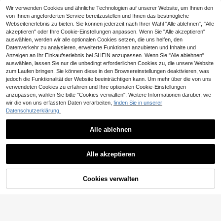
e Aquariumdekoration, Cartoon-Fis
chversteck für Kampffische, Panzer
Wir verwenden Cookies und ähnliche Technologien auf unserer Website, um Ihnen den
welse, Garnelen, Aquariumschmuck
von Ihnen angeforderten Service bereitzustellen und Ihnen das bestmögliche
Webseitenerlebnis zu bieten. Sie können jederzeit nach Ihrer Wahl "Alle ablehnen", "Alle
akzeptieren" oder Ihre Cookie-Einstellungen anpassen. Wenn Sie "Alle akzeptieren"
auswählen, werden wir alle optionalen Cookies setzen, die uns helfen, den
Datenverkehr zu analysieren, erweiterte Funktionen anzubieten und Inhalte und
Anzeigen an Ihr Einkaufserlebnis bei SHEIN anzupassen. Wenn Sie "Alle ablehnen"
auswählen, lassen Sie nur die unbedingt erforderlichen Cookies zu, die unsere Website
zum Laufen bringen. Sie können diese in den Browsereinstellungen deaktivieren, was
jedoch die Funktionalität der Website beeinträchtigen kann. Um mehr über die von uns
verwendeten Cookies zu erfahren und Ihre optionalen Cookie-Einstellungen
anzupassen, wählen Sie bitte "Cookies verwalten". Weitere Informationen darüber, wie
wir die von uns erfassten Daten verarbeiten,
finden Sie in unserer
Datenschutzerklärung.
5/10 Stück Künstliche Seetang für
Alle ablehnen
Aquarium - Plastik-sichere Wasserp
1
CHF
,88
flanzen für Aquarium Dekoration | Z
ufallsfarbset
Transparente Kunststoff-Fischbeck
Alle akzeptieren
en-Aquariumschale, Mini-Kampffis
11 übrig
ch-Habitat, Desktop-Aquascape-T
5
errarium, Wohnzimmer-Tischdekora
CHF
,18
tion, Wasserpflanzen-Landschaftsb
Cookies verwalten
ZUM WARENKORB HINZUFÜGEN
ehälter