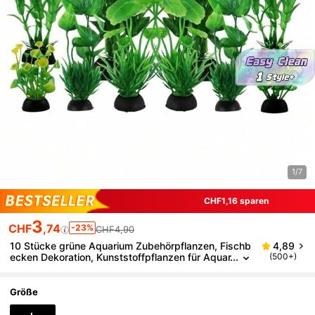
1/7
CHF1,16 sparen
3
CHF
,74
-23%
CHF4,90
10 Stücke grüne Aquarium Zubehörpflanzen, Fischb
4,89
ecken Dekoration, Kunststoffpflanzen für Aquar
(500+)
ium Deko
Größe