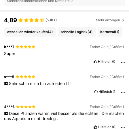
Sicherheitsinformationen und Kontakte
4,89
(500+)
Mehr anzeigen
werde ich wieder kaufen
(4)
schnelle Logistik
(4)
Karneval
(1)
b***7
Farbe: Grün / Größe: L
Super
Hilfreich
(0)
s***5
Farbe: Grün / Größe: L
Sehr
sch
ö
n
ich
bin
zufrieden
👍🏻
Hilfreich
(1)
4***6
Farbe: Grün / Größe: L
Diese
Pflanzen
waren
viel
besser
als
die
echten
.
Die
machen
das
Aquarium
nicht
dreckig
.
Hilfreich
(0)