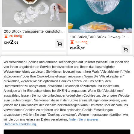
dekoration, Küchendekoration, Stu
dentenwohnheim-Essentials, Lager
raum, Reise-Essentials, Junggeselli
nnenabschied-Zubehör, Büro-Schr
eibtischzubehör, Heimdekoration
200 Stück transparente Kunststoff
Lebensmittelabdeckungen, geeigne
26 übrig
100 Stück/300 Stück Einweg-Frisc
t für Tabletts Größe A+B, weniger al
2
hhaltefolie-Set und Einweg-Dusch
10 übrig
CHF
,08
s 70 cm/27,6 Zoll, Rückkehr zur Sc
haube-Set, geeignet zum Abdecke
3
hulsaison, gewerbliche Einweg-Kun
CHF
,37
n von Lebensmittelbehältern, herge
ststofffolie-Abdeckungen, geeignet
stellt aus PE-Material, einfach zu v
für Restaurants, BBQ-Geschäfte, pa
erstauen, geruchsfrei, unverzichtba
ssend für universelle Schüsseln und
r für die Küche, Geschenkidee zum
Wir verwenden Cookies und ähnliche Technologien auf unserer Website, um Ihnen den
Teller, 10/50/100/200 Stück
Vatertag
von Ihnen angeforderten Service bereitzustellen und Ihnen das bestmögliche
Webseitenerlebnis zu bieten. Sie können jederzeit nach Ihrer Wahl "Alle ablehnen", "Alle
akzeptieren" oder Ihre Cookie-Einstellungen anpassen. Wenn Sie "Alle akzeptieren"
auswählen, werden wir alle optionalen Cookies setzen, die uns helfen, den
Datenverkehr zu analysieren, erweiterte Funktionen anzubieten und Inhalte und
Anzeigen an Ihr Einkaufserlebnis bei SHEIN anzupassen. Wenn Sie "Alle ablehnen"
auswählen, lassen Sie nur die unbedingt erforderlichen Cookies zu, die unsere Website
zum Laufen bringen. Sie können diese in den Browsereinstellungen deaktivieren, was
jedoch die Funktionalität der Website beeinträchtigen kann. Um mehr über die von uns
verwendeten Cookies zu erfahren und Ihre optionalen Cookie-Einstellungen
anzupassen, wählen Sie bitte "Cookies verwalten". Weitere Informationen darüber, wie
wir die von uns erfassten Daten verarbeiten,
finden Sie in unserer
Datenschutzerklärung.