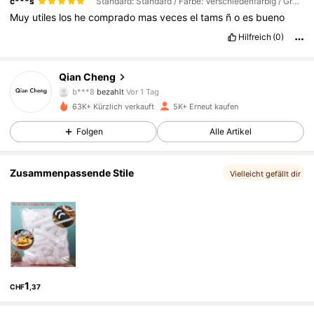
c***s
Standard: Standard / Farbe: Verschiedenfarbig / Größe: 100 Stck.
Muy
utiles
los
he
comprado
mas
veces
el
tams
ñ
o
es
bueno
1.4K Follower
4,87
Hilfreich
(0)
Qian Cheng
1.4K Follower
4,87
b***8
bezahlt
Vor 1 Tag
63K+ Kürzlich verkauft
5K+ Erneut kaufen
1.4K Follower
4,87
Folgen
Alle Artikel
Zusammenpassende Stile
1.4K Follower
4,87
Vielleicht gefällt dir
1.4K Follower
4,87
1.4K Follower
4,87
1
CHF
,37