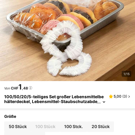
1/15
1
CHF
,48
Von
100/50/20/5-teiliges Set großer Lebensmittelbe
5,00
(
3
)
hälterdeckel, Lebensmittel-Staubschutzabde
ckungen, Grilltablett-Lebensmittelmatten, K
uchen- und Keks-Frischhaltefolie, transparente
Deckel, unverzichtbare Aufbewahrungsprodukte
Größe
für Restaurants, Küche, Kuchenräume, Geschenk
e, Reise, Camping, Grillzubehör
50 Stück
100 Stück
100 Stck.
20 Stück