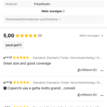
Material:
Polyethylen
Mehr anzeigen
Sicherheitsinformationen und Kontakte
5,00
(3)
Mehr anzeigen
passt gut
(1)
s***7
Standard: Standard / Farbe: Verschiedenfarbig / Größe: 100 Stck.
Great
size
and
good
coverage
Hilfreich
(0)
s***2
Standard: Standard / Farbe: Verschiedenfarbig / Größe: 20 Stück
Coperchi
usa
e
getta
molto
grandi
,
comodi
Hilfreich
(0)