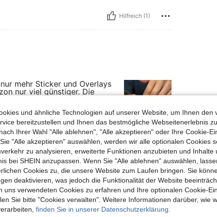
Hilfreich (1)
 nur mehr Sticker und Overlays
zon nur viel günstiger. Die
et man auf Shein nur in viel
ann ich nur empfehlen. Bitte
okies und ähnliche Technologien auf unserer Website, um Ihnen den 
vice bereitzustellen und Ihnen das bestmögliche Webseitenerlebnis zu
nach Ihrer Wahl "Alle ablehnen", "Alle akzeptieren" oder Ihre Cookie-Ei
e "Alle akzeptieren" auswählen, werden wir alle optionalen Cookies s
Hilfreich (0)
nverkehr zu analysieren, erweiterte Funktionen anzubieten und Inhalte
bnis bei SHEIN anzupassen. Wenn Sie "Alle ablehnen" auswählen, lassen
erlichen Cookies zu, die unsere Website zum Laufen bringen. Sie könne
en Ansehen
gen deaktivieren, was jedoch die Funktionalität der Website beeinträc
n uns verwendeten Cookies zu erfahren und Ihre optionalen Cookie-Ei
n Sie bitte "Cookies verwalten". Weitere Informationen darüber, wie w
verarbeiten,
finden Sie in unserer Datenschutzerklärung.