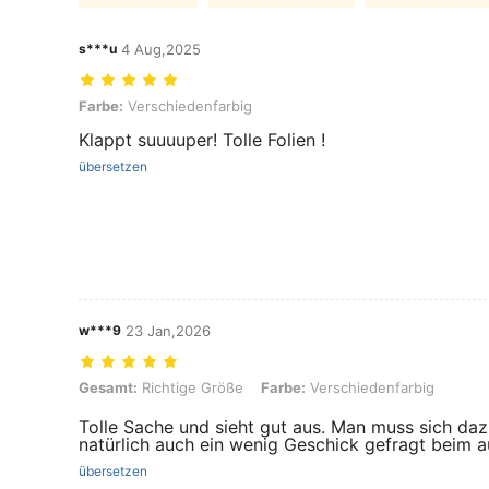
s***u
4 Aug,2025
Farbe: Verschiedenfarbig
Farbe:
Verschiedenfarbig
Klappt suuuuper! Tolle Folien !
übersetzen
w***9
23 Jan,2026
Gesamt: Richtige Größe, Farbe: Verschiedenfarbig
Gesamt:
Richtige Größe
Farbe:
Verschiedenfarbig
Tolle Sache und sieht gut aus. Man muss sich dazu
natürlich auch ein wenig Geschick gefragt beim a
übersetzen