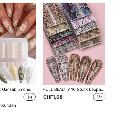
10 Rollen/Blatt Gänseblümchen Blumen Muster Nagel Transfer Folie, Ditsy Blumen & Polka Punkt Nagel Aufkleber, Komplette Abdeckung süße Frühling/Sommer Nail Art DIY Dekorationen, Frauen Nagel Zubehör, 100x4cm
FULL BEAUTY 10 Stück Leopardenmuster Transferfolie (ohne Klebstoff), für Nail Art Dekoration, DIY Nail Charms, Nail Gems, Nail Zubehör, Nägel, Nail Sticker
CHF1,68
mmkunden