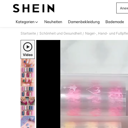
Anew
Use up 
Kategorien
Neuheiten
Damenbekleidung
Bademode
Startseite
Schönheit und Gesundheit
Nagel-, Hand- und Fußpfl
/
/
Video