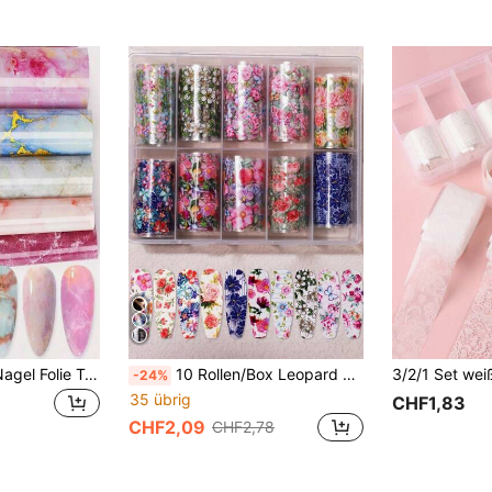
10 Stück Marmor Nagel Folie Transfer Aufkleber Dekal Nail Art Folien Designer Marmor Nagel Dekoration Slider Wraps Maniküre Design Nägel Nagel Zubehör Nagel Aufkleber
10 Rollen/Box Leopard Muster Nagelkunst Transfer Folie Aufkleber, DIY Nagel Zubehör Nägel Nagel Zubehör
-24%
35 übrig
CHF1,83
CHF2,09
CHF2,78