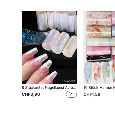
8 Stücke/Set Nagelkunst Aurora Glas & Eisberg Papier 3D Transferaufkleber, leuchtende Oberfläche dekorative DIY Druck Herz-förmige Blume Aurora Transferpapier Nagel Aufkleber Nägel Nagelzubehör
CHF3,90
CHF1,56