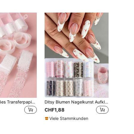
3/2/1 Set weißes Transferpapier mit floralem Spitzenmuster (zufällig mit oder ohne Box versandt)
Ditsy Blumen Nagelkunst Aufkleber Set, Blumen Rosen Streifen Muster, Frühling Sommer Blumen Thema, geeignet für Frauen, Mädchen, Hochzeiten, Valentinstag Nagel Dekoration Nägel Nagel Zubehör
CHF1,88
Viele Stammkunden