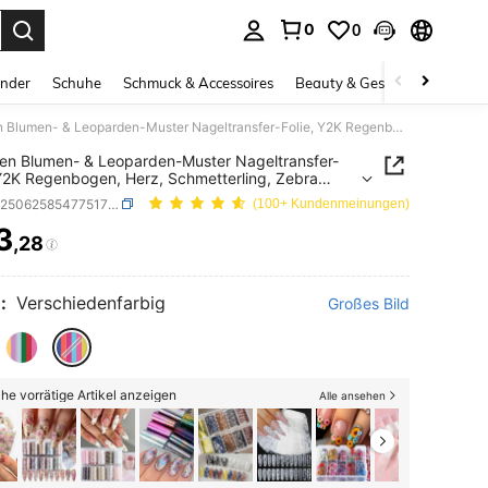
0
0
ess Enter to select.
inder
Schuhe
Schmuck & Accessoires
Beauty & Gesundheit
Gro
10 Rollen Blumen- & Leoparden-Muster Nageltransfer-Folie, Y2K Regenbogen, Herz, Schmetterling, Zebra Nagel-Foliensticker, klassisch eleganter Sternenhimmel Komplett-Wrap DIY Nagel-Sticker, Frühlings-/Sommer-Nagel-Accessoires für Frauen & Mädchen
len Blumen- & Leoparden-Muster Nageltransfer-
 Y2K Regenbogen, Herz, Schmetterling, Zebra
Foliensticker, klassisch eleganter Sternenhimmel
SKU: sb25062585477517223
(100+ Kundenmeinungen)
tt-Wrap DIY Nagel-Sticker, Frühlings-/Sommer-
Accessoires für Frauen & Mädchen
3
,28
ICE AND AVAILABILITY
:
Verschiedenfarbig
Großes Bild
he vorrätige Artikel anzeigen
Alle ansehen