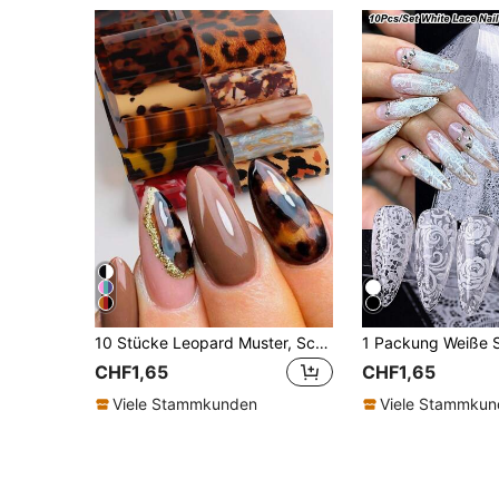
10 Stücke Leopard Muster, Schlangenhaut, Sternenhimmel Muster Nagelkunst Aufkleber, DIY Nageldekoration Nägel Nagelzubehör
CHF1,65
CHF1,65
Viele Stammkunden
Viele Stammku