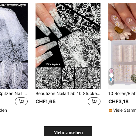
5
1 Packung Weiße Spitzen Nail Art Transfer Folie - 10 Blatt/Packung, Charmante florale Netzstruktur Weiße Spitzen Hochzeit Nail Art Design - Y2K Gothic Nail Deko - Nagelstudio Zubehör - DIY Nail Art (Nicht Klebrig) Nägel Nail Sticker
Beautizon Nailartlab 10 Stücke Spitzen Blumen Nagel Dekoration DIY Kunst Gothic Stil Dunkel Nagel Kunst Dekorative Aufkleber Nägel Nagel Zubehör
CHF1,65
CHF3,18
nden
Viele Sta
Mehr ansehen