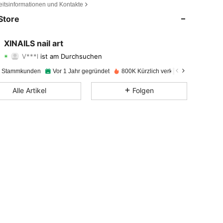
eitsinformationen und Kontakte
Store
4,91
742
31K
XINAILS nail art
V***l
ist am Durchsuchen
4,91
742
31K
Bewertung
Artikel
Follower
e Stammkunden
Vor 1 Jahr gegründet
800K Kürzlich verkauft
4,91
742
31K
Alle Artikel
Folgen
4,91
742
31K
4,91
742
31K
4,91
742
31K
4,91
742
31K