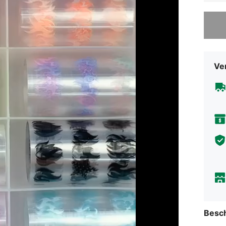
Sorry, d
Ve
Besc