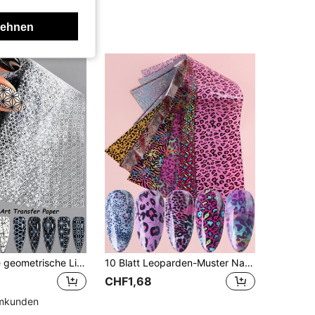
lehnen
10 Stück/Tüte geometrische Linie Nail Art Transfer Papier, schwarz-weiß Stern Totem asymmetrisches Linienmuster Kunst abstrakt Nail Art Transfer Papier, Y2K Nail Art Dekoration Design Nail Art Transfer Papier (nicht klebend), Nail Art DIY, Frauen Kunst Nail Art Dekoration Zubehör Nägel Nagelbedarf Nagel Sticker
10 Blatt Leoparden-Muster Nagel Transfer Folie, DIY Nagel Dekoration, Nagel Edelsteine, Nagel Zubehör, Nägel, Nagel Aufkleber
CHF1,68
mmkunden