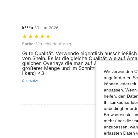
k***a
30 Jun,2026
Farbe: Verschiedenfarbig
Farbe:
Verschiedenfarbig
Gute Qualität. Verwende eigentlich ausschließlich
von Shein. Es ist die gleiche Qualität wie auf Ama
gleichen Overlays die man auf Amazon findet, find
größerer Menge und im Schnitt 5-10€ günstiger. K
Wir verwenden Co
liken:) <3
angeforderten Ser
übersetzen
können jederzeit 
anpassen. Wenn Si
helfen, den Date
Ihr Einkaufserle
unbedingt erford
Mehr Bewertung
Browsereinstellun
mehr über die vo
anzupassen, wähle
erfassten Daten 