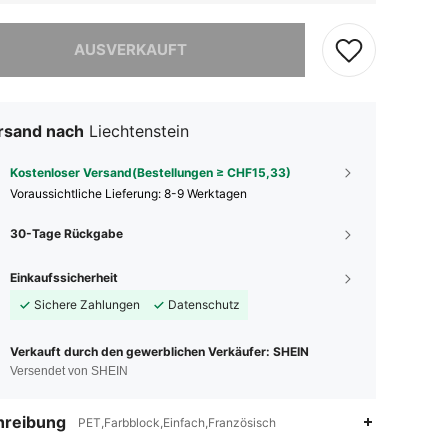
ieses Produkt ist ausverkauft.
AUSVERKAUFT
rsand nach
Liechtenstein
Kostenloser Versand(Bestellungen ≥ CHF15,33)
Voraussichtliche Lieferung:
8-9 Werktagen
30-Tage Rückgabe
Einkaufssicherheit
Sichere Zahlungen
Datenschutz
Verkauft durch den gewerblichen Verkäufer: SHEIN
Versendet von SHEIN
hreibung
PET,Farbblock,Einfach,Französisch
4,91
742
31K