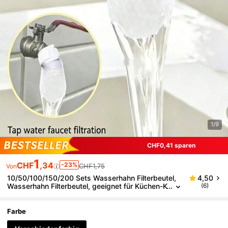
1/9
CHF0,41 sparen
1
CHF
,34
-23%
CHF1,75
Von
10/50/100/150/200 Sets Wasserhahn Filterbeutel,
4,50
Wasserhahn Filterbeutel, geeignet für Küchen-K
(6)
alt- und Warmwasserhähne, können alle Kalkab
lagerungen, Sand und Sedimente filtern
Farbe