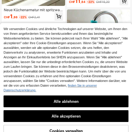
11
it den meisten Wasserhähnen, filtert
CHF
,84
-22%
CHF15,20
Schlamm, Verunreinigungen und an
dere Partikel, reduziert Kalkablager
Neue Küchenarmatur mit spritzwas
ungen, Wasseralkalität und Restchl
sergeschütztem, wassersparendem
1
CHF
,86
-22%
CHF2,41
or
Filterpatrone, abnehmbar mit komp
akter Filterpatrone und Spritzschut
z-Verlängerung, geeignet für Zuhau
Wir verwenden Cookies und ähnliche Technologien auf unserer Website, um Ihnen den
se, Badezimmer, Wohnheim und Toil
von Ihnen angeforderten Service bereitzustellen und Ihnen das bestmögliche
ette, verbessert Wasserqualität
Webseitenerlebnis zu bieten. Sie können jederzeit nach Ihrer Wahl "Alle ablehnen", "Alle
akzeptieren" oder Ihre Cookie-Einstellungen anpassen. Wenn Sie "Alle akzeptieren"
auswählen, werden wir alle optionalen Cookies setzen, die uns helfen, den
Datenverkehr zu analysieren, erweiterte Funktionen anzubieten und Inhalte und
Anzeigen an Ihr Einkaufserlebnis bei SHEIN anzupassen. Wenn Sie "Alle ablehnen"
auswählen, lassen Sie nur die unbedingt erforderlichen Cookies zu, die unsere Website
zum Laufen bringen. Sie können diese in den Browsereinstellungen deaktivieren, was
jedoch die Funktionalität der Website beeinträchtigen kann. Um mehr über die von uns
verwendeten Cookies zu erfahren und Ihre optionalen Cookie-Einstellungen
1 Stück verstellbarer Schwenkarm-
Wasserhahn-Adapter, aus hochwert
anzupassen, wählen Sie bitte "Cookies verwalten". Weitere Informationen darüber, wie
1
CHF
,28
igem PP-Material, einfach zu install
wir die von uns erfassten Daten verarbeiten,
finden Sie in unserer
ieren, spritzfreies Design, mehrschi
Datenschutzerklärung.
chtige Filtration, wassersparend, w
eicher Wasserfluss, geeignet für Kü
Alle ablehnen
chenspüle, Badezimmerwaschtisc
h, Mietwohnung, Hotel, Heimdekora
tion, praktischer Wasserhahn-Verlä
1 Stück rosa tragbare Silikonform, z
ngerungs-Sprüher, geeignet für Neu
Alle akzeptieren
ylindrisches 3D-Handwerkzeug, mi
jahr, Valentinstag, Muttertag, Vatert
2
CHF
,07
nimalistisches Design, mit abnehmb
ag, Abschlusszeit und andere Anläs
arem Deckel, geeignet für Zuhause,
se
Bar und Sommergetränke Outdoor,
Cookies verwalten