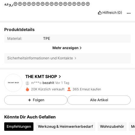
روعة😍😍😍😍😍😍😍😍😍😍😍😍😍😍😍😍😍
Hilfreich
(0)
Produktdetails
Material:
TPE
Mehr anzeigen
Sicherheitsinformationen und Kontakte
488 Follower
4,60
THE KMT SHOP
m***o
bezahlt
Vor 1 Tag
R***o
ist
Vor 1 Tag
gefolgt
20K Kürzlich verkauft
365 Erneut kaufen
488 Follower
4,60
Folgen
Alle Artikel
488 Follower
4,60
Könnte Dir Auch Gefallen
488 Follower
4,60
Empfehlungen
Werkzeug & Heimwerkerbedarf
Wohnzubehör
Mo