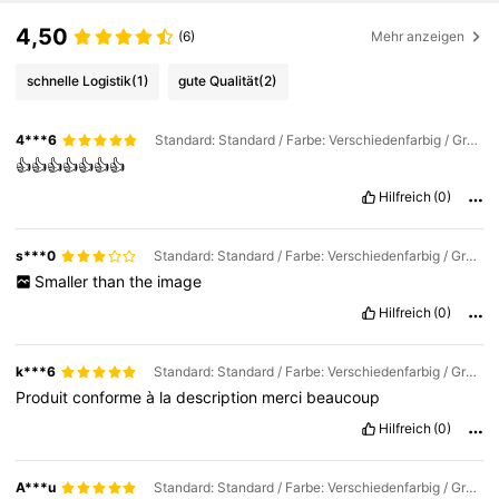
4,50
(6)
Mehr anzeigen
schnelle Logistik
(1)
gute Qualität
(2)
4***6
Standard: Standard / Farbe: Verschiedenfarbig / Größe: 50 Filterpads + 5 Klettstreifen
👍👍👍👍👍👍👍
Hilfreich
(0)
s***0
Standard: Standard / Farbe: Verschiedenfarbig / Größe: 10 Filterpads + 1 Klettstreifen
Smaller
than
the
image
Hilfreich
(0)
k***6
Standard: Standard / Farbe: Verschiedenfarbig / Größe: 10 Filterpads + 1 Klettstreifen
Produit
conforme
à
la
description
merci
beaucoup
Hilfreich
(0)
A***u
Standard: Standard / Farbe: Verschiedenfarbig / Größe: 200 Filterpads + 20 Klettstreifen