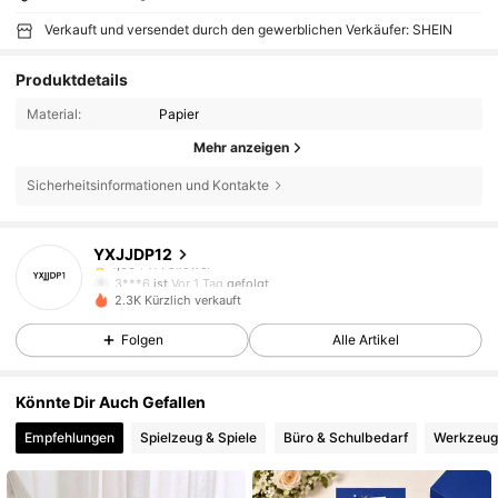
Verkauft und versendet durch den gewerblichen Verkäufer: SHEIN
Produktdetails
Material:
Papier
11 Follower
4,63
Mehr anzeigen
11 Follower
4,63
Sicherheitsinformationen und Kontakte
11 Follower
4,63
YXJJDP12
11 Follower
4,63
3***6
ist
Vor 1 Tag
gefolgt
11 Follower
4,63
2.3K Kürzlich verkauft
Folgen
Alle Artikel
Könnte Dir Auch Gefallen
Empfehlungen
Spielzeug & Spiele
Büro & Schulbedarf
Werkzeug