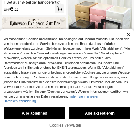
1 Set aus 19-teiliger handgefertigter
sechseckiger Explosions-Fotoalbu
6
CHF
,22
mbox, Überraschungs-Geburtstags
geschenkbox
Wir verwenden Cookies und ähnliche Technologien auf unserer Website, um Ihnen den
von Ihnen angeforderten Service bereitzustellen und Ihnen das bestmögliche
Webseitenerlebnis zu bieten. Sie können jederzeit nach Ihrer Wahl "Alle ablehnen", "Alle
akzeptieren" oder Ihre Cookie-Einstellungen anpassen. Wenn Sie "Alle akzeptieren"
auswählen, werden wir alle optionalen Cookies setzen, die uns helfen, den
Datenverkehr zu analysieren, erweiterte Funktionen anzubieten und Inhalte und
Anzeigen an Ihr Einkaufserlebnis bei SHEIN anzupassen. Wenn Sie "Alle ablehnen"
2/5 Stück/10 Stück/20 Stück weiß
auswählen, lassen Sie nur die unbedingt erforderlichen Cookies zu, die unsere Website
e/rosa/schwarze/braune Geschenk
1
zum Laufen bringen. Sie können diese in den Browsereinstellungen deaktivieren, was
CHF
,86
-1%
CHF1,88
boxen mit transparenten Fenstern -
jedoch die Funktionalität der Website beeinträchtigen kann. Um mehr über die von uns
perfekt für Weihnachtsgeschenke,
Halloween Überraschungs-Gesche
Hochzeitsandenken und handgesc
verwendeten Cookies zu erfahren und Ihre optionalen Cookie-Einstellungen
nkbox, kreative ausklappbare Überr
hriebene, stabile Kartons für die Prä
4
anzupassen, wählen Sie bitte "Cookies verwalten". Weitere Informationen darüber, wie
CHF
,21
aschungsbox mit Deckel, innen und
sentation | Transparentes Fensterd
wir die von uns erfassten Daten verarbeiten,
finden Sie in unserer
außen Muster, Horror-Themen-Part
esign | Robuste Geschenkboxen, G
Datenschutzerklärung.
y-Dekorationsbox, geeignet zum Fü
eschenkboxen
llen von Süßigkeiten, Geschenken,
Party-Überraschungen, Feiertags-
Alle ablehnen
Alle akzeptieren
Geschenkvergabe
Cookies verwalten
ZUM WARENKORB HINZUFÜGEN