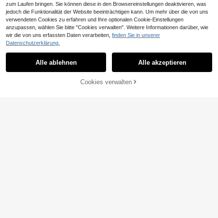
zum Laufen bringen. Sie können diese in den Browsereinstellungen deaktivieren, was
Herren-Hosenträger - Verstellbare
jedoch die Funktionalität der Website beeinträchtigen kann. Um mehr über die von uns
Y-Rücken Hosenträger für Herren m
6 übrig
verwendeten Cookies zu erfahren und Ihre optionalen Cookie-Einstellungen
it 3 schweren, starken Clips
2
CHF
,46
-2%
CHF2,53
anzupassen, wählen Sie bitte "Cookies verwalten". Weitere Informationen darüber, wie
wir die von uns erfassten Daten verarbeiten,
finden Sie in unserer
Datenschutzerklärung.
Verstellbares V-Rücken Hosenträge
3
r-Fliege Set 60-95cm für Hochzeit,
Alle ablehnen
Alle akzeptieren
CHF
,08
Sorry, dieses Produkt ist ausverkauft.
Halloween, Cosplay, Bankett
Cookies verwalten
ÄHNLICH
Modischer Herren-Schultergurt aus
PU-Leder mit Dekoration, verstellb
13 übrig
arer Brustgurt, klassischer Punk-Sti
4
CHF
,23
l, einseitiger Schultergurt, geeignet
für den täglichen Gebrauch, kombin