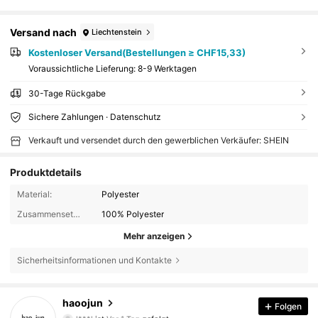
Versand nach
Liechtenstein
Kostenloser Versand(Bestellungen ≥ CHF15,33)
Voraussichtliche Lieferung:
8-9 Werktagen
30-Tage Rückgabe
Sichere Zahlungen · Datenschutz
Verkauft und versendet durch den gewerblichen Verkäufer: SHEIN
Produktdetails
Material:
Polyester
Zusammensetzung:
100% Polyester
Mehr anzeigen
Sicherheitsinformationen und Kontakte
2.4K Follower
4,88
haoojun
Folgen
l***l
ist
Vor 1 Tag
gefolgt