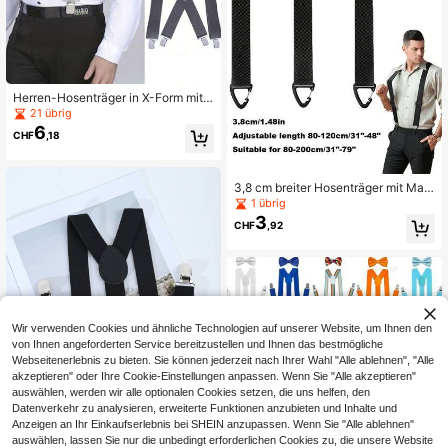
Herren-Hosenträger in X-Form mit
4 starken Clips - hohe Elastizität, st
21 übrig
rapazierfähige verstellbare Hosentr
6
CHF
,18
äger, einfarbige elastische Hosenträ
ger in X-Form, geeignet für Hosen, g
eschäftliche Anlässe, Partys, Hoch
zeiten, Sport und den täglichen Geb
3,8 cm breiter Hosenträger mit Mais
rauch, auch geeignet für formelle A
struktur, extra lang und strapazierfä
1 übrig
nlässe mit Hosen, strapazierfähig u
hig für Herren
3
nd bequem, Geschenkidee zum Val
CHF
,92
entinstag
Wir verwenden Cookies und ähnliche Technologien auf unserer Website, um Ihnen den
von Ihnen angeforderten Service bereitzustellen und Ihnen das bestmögliche
Webseitenerlebnis zu bieten. Sie können jederzeit nach Ihrer Wahl "Alle ablehnen", "Alle
akzeptieren" oder Ihre Cookie-Einstellungen anpassen. Wenn Sie "Alle akzeptieren"
auswählen, werden wir alle optionalen Cookies setzen, die uns helfen, den
Datenverkehr zu analysieren, erweiterte Funktionen anzubieten und Inhalte und
Anzeigen an Ihr Einkaufserlebnis bei SHEIN anzupassen. Wenn Sie "Alle ablehnen"
8
auswählen, lassen Sie nur die unbedingt erforderlichen Cookies zu, die unsere Website