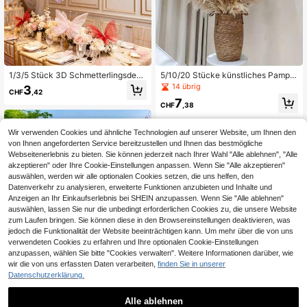
1/3/5 Stück 3D Schmetterlingsdeko
5/10/20 Stücke künstliches Pampa
rationen, geeignet für Schmetterling
sgras Dekor, 17,3 Zoll kleiner künstli
14 übrig
3
CHF
,42
s-Themenparty und Außengartende
cher Schilf-Federstrauß, braunes P
7
koration, wiederverwendbar; Weihn
ampasgras Dekoration, böhmischer
CHF
,38
achtsgirlande, Treppe, Weihnachtsb
Stil Raum Blumendekoration, Hoch
aum-Aufhängung, Tür, Fenster, Wan
zeitsvase Kranz Dekoration, Schlaf
d, Kamin und Bodendekoration, The
zimmer Dekoration, böhmische Hoc
Wir verwenden Cookies und ähnliche Technologien auf unserer Website, um Ihnen den
menparty, Valentinstag, Wanddekor
hzeitsdekoration, Bodendekoration,
von Ihnen angeforderten Service bereitzustellen und Ihnen das bestmögliche
ation, Raumdekoration, Karneval, H
Zeremonie Hintergrund künstlicher
Webseitenerlebnis zu bieten. Sie können jederzeit nach Ihrer Wahl "Alle ablehnen", "Alle
ochzeit, Junggesellinnenabschied,
Strauß, Muttertagsgeschenk, Gebur
akzeptieren" oder Ihre Cookie-Einstellungen anpassen. Wenn Sie "Alle akzeptieren"
Geburtstagsparty, Innenfotografie,
tstags-Jahrestagsgeschenk, DIY Kr
auswählen, werden wir alle optionalen Cookies setzen, die uns helfen, den
Vitrine und Wanddekoration ideale
anz Dekoration
Datenverkehr zu analysieren, erweiterte Funktionen anzubieten und Inhalte und
Wahl. Regenbogen-Schmetterling,
Anzeigen an Ihr Einkaufserlebnis bei SHEIN anzupassen. Wenn Sie "Alle ablehnen"
Rosa, Weiß, Lila, Rot, Orange (Nur Bl
ütenkopf, ohne Basis und Stiel)
auswählen, lassen Sie nur die unbedingt erforderlichen Cookies zu, die unsere Website
zum Laufen bringen. Sie können diese in den Browsereinstellungen deaktivieren, was
jedoch die Funktionalität der Website beeinträchtigen kann. Um mehr über die von uns
verwendeten Cookies zu erfahren und Ihre optionalen Cookie-Einstellungen
anzupassen, wählen Sie bitte "Cookies verwalten". Weitere Informationen darüber, wie
wir die von uns erfassten Daten verarbeiten,
finden Sie in unserer
Datenschutzerklärung.
2 Stück künstliche rote Rosengirlan
de, geeignet für Hotel, Büro, Raump
16 übrig
CHF1,55 sparen
arty, Zuhause, Hochzeit, Geburtsta
Alle ablehnen