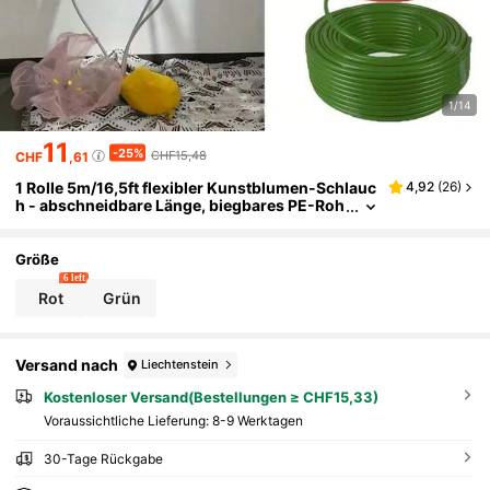
1/14
11
-25%
CHF15,48
CHF
,61
1 Rolle 5m/16,5ft flexibler Kunstblumen-Schlauc
4,92
(
26
)
h - abschneidbare Länge, biegbares PE-Roh
r, geeignet für Kunstblumen, Ballonbögen u
nd DIY-Basteleien, knitterfrei, langanhaltend, für
den Innen- und Außenbereich, erhältlich in Wei
Größe
ß, Grün, Gold, vielseitig einsetzbar für Heimdeko
6 left
ration, stabile Struktur, geeignet für Garten, Auß
Rot
Grün
enbereich, Heimdekoration, Hochzeits- und Feie
rtagsdesign
Versand nach
Liechtenstein
Kostenloser Versand(Bestellungen ≥ CHF15,33)
Voraussichtliche Lieferung:
8-9 Werktagen
30-Tage Rückgabe