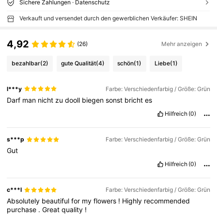
Sichere Zahlungen · Datenschutz
Verkauft und versendet durch den gewerblichen Verkäufer: SHEIN
4,92
(26)
Mehr anzeigen
bezahlbar
(2)
gute Qualität
(4)
schön
(1)
Liebe
(1)
l***y
Farbe: Verschiedenfarbig / Größe: Grün
Darf
man
nicht
zu
dooll
biegen
sonst
bricht
es
Hilfreich
(0)
s***p
Farbe: Verschiedenfarbig / Größe: Grün
Gut
Hilfreich
(0)
c***l
Farbe: Verschiedenfarbig / Größe: Grün
Absolutely
beautiful
for
my
flowers
!
Highly
recommended
purchase
.
Great
quality
!