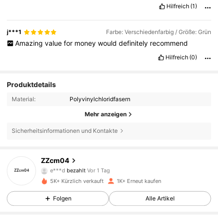
Hilfreich
(1)
j***1
Farbe: Verschiedenfarbig / Größe: Grün
Amazing
value
for
money
would
definitely
recommend
Hilfreich
(0)
Produktdetails
Material:
Polyvinylchloridfasern
Mehr anzeigen
Sicherheitsinformationen und Kontakte
890 Follower
4,88
ZZcm04
e***d
bezahlt
Vor 1 Tag
f***2
ist
Vor 1 Tag
gefolgt
890 Follower
4,88
5K+ Kürzlich verkauft
1K+ Erneut kaufen
Folgen
Alle Artikel
890 Follower
4,88