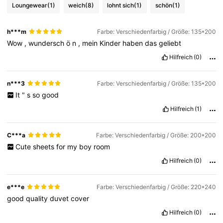
Loungewear
(1)
weich
(8)
lohnt sich
(1)
schön
(1)
1.2M Follower
4,93
h***m
Farbe: Verschiedenfarbig / Größe: 135*200
Wow
,
wundersch
ö
n
,
mein
Kinder
haben
das
geliebt
1.2M Follower
4,93
Hilfreich
(0)
1.2M Follower
4,93
n***3
Farbe: Verschiedenfarbig / Größe: 135*200
It
"
s
so
good
Hilfreich
(1)
1.2M Follower
4,93
C***a
Farbe: Verschiedenfarbig / Größe: 200*200
Cute
sheets
for
my
boy
room
Hilfreich
(0)
e***e
Farbe: Verschiedenfarbig / Größe: 220*240
good
quality
duvet
cover
Hilfreich
(0)