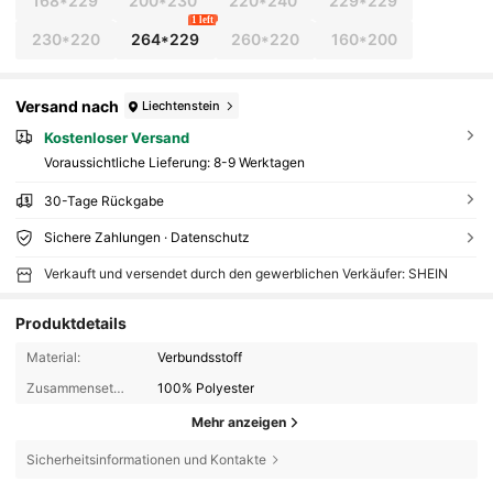
168*229
200*230
220*240
229*229
1 left
230*220
264*229
260*220
160*200
Versand nach
Liechtenstein
Kostenloser Versand
Voraussichtliche Lieferung:
8-9 Werktagen
30-Tage Rückgabe
Sichere Zahlungen · Datenschutz
Verkauft und versendet durch den gewerblichen Verkäufer: SHEIN
Produktdetails
Material:
Verbundsstoff
Zusammensetzung:
100% Polyester
Mehr anzeigen
Sicherheitsinformationen und Kontakte