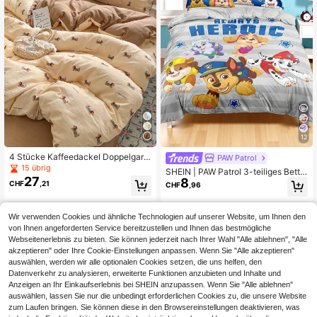
12
4 Stücke Kaffeedackel Doppelgarn
PAW Patrol
Schlafzimmer Bettwäsche, weicher
15 übrig
SHEIN | PAW Patrol 3-teiliges Bettw
Stoff für ganzjährige Dekoration & F
27
8
äsche-Set mit Muster, aus gebürste
CHF
,21
CHF
,96
eiertagsgeschenk, enthält 1 Bettbe
ter Baumwolle, weich und warm, gr
zug, 1 Spannbetttuch & 2 zufällig g
au gestreifter Bettbezug. In verschi
eschnittene Muster Kissenbezüge,
edenen Größen für Einzel-/Doppel
Bettdecke & Kissenfüllungen nicht
Wir verwenden Cookies und ähnliche Technologien auf unserer Website, um Ihnen den
-/King-/Extra-King-Betten erhältlic
enthalten
von Ihnen angeforderten Service bereitzustellen und Ihnen das bestmögliche
h.
Webseitenerlebnis zu bieten. Sie können jederzeit nach Ihrer Wahl "Alle ablehnen", "Alle
akzeptieren" oder Ihre Cookie-Einstellungen anpassen. Wenn Sie "Alle akzeptieren"
auswählen, werden wir alle optionalen Cookies setzen, die uns helfen, den
Datenverkehr zu analysieren, erweiterte Funktionen anzubieten und Inhalte und
Anzeigen an Ihr Einkaufserlebnis bei SHEIN anzupassen. Wenn Sie "Alle ablehnen"
auswählen, lassen Sie nur die unbedingt erforderlichen Cookies zu, die unsere Website
zum Laufen bringen. Sie können diese in den Browsereinstellungen deaktivieren, was