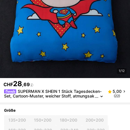
1/12
28
CHF
,69
SUPERMAN X SHEIN 1 Stück Tagesdecken-
5,00
Set, Cartoon-Muster, weicher Stoff, atmungsak
(22)
tiv und warm, für Betten aller Größen geeignet
Größe
135*200
150*200
180*200
200*200