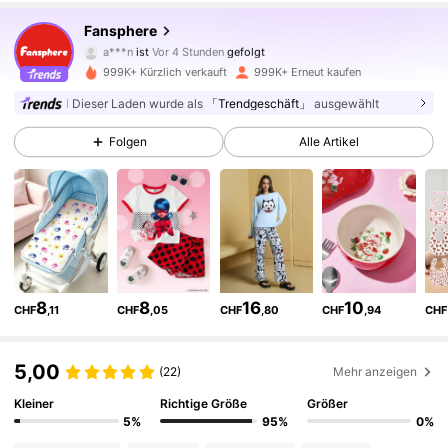
1.2M Follower
4,93
Fansphere
a***n
ist
Vor 4 Stunden
gefolgt
n***8
ist am Durchsuchen
1.2M Follower
4,93
999K+ Kürzlich verkauft
999K+ Erneut kaufen
Dieser Laden wurde als
「Trendgeschäft」
ausgewählt
1.2M Follower
4,93
Folgen
Alle Artikel
1.2M Follower
4,93
1.2M Follower
4,93
8
8
16
10
CHF
,11
CHF
,05
CHF
,80
CHF
,94
CHF
1.2M Follower
4,93
5,00
(22)
Mehr anzeigen
Kleiner
Richtige Größe
Größer
1.2M Follower
4,93
5%
95%
0%