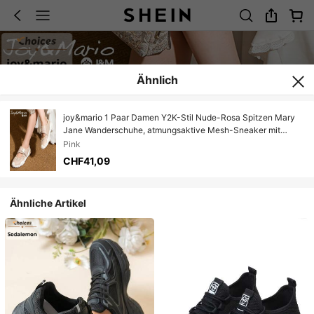
Ähnlich
joy&mario 1 Paar Damen Y2K-Stil Nude-Rosa Spitzen Mary
Jane Wanderschuhe, atmungsaktive Mesh-Sneaker mit
dicker Sohle, geeignet für Outdoor-Wandern, Klettern und
Pink
Alltag Outfit J&M
CHF41,09
Ähnliche Artikel