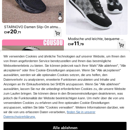
5
Damen Stoßabsorbierende Carbon-
21
Platten Laufschuhe, Farbverlauf-Fa
STARNOVO Damen Slip-On atmun
CHF
,53
CHF0,36 sparen
20
rbe Wettbewerbs-Trainings-Sneake
gsaktive Sportschuhe, stoßabsorbi
CHF
,71
r, Dicke Sohle Erhöhte Sportschuhe
erende rutschfeste Sohlen, geeigne
STARNOVO [Fällt eine Größe klein
Modische und leichte, bequeme Sli
t für Krankenschwestern und Stude
29
aus]Double Stern High-Top strapaz
11
p-On Sneaker mit Stickerei für Da
nten als modische lässige Laufschu
CHF
,42
-1%
CHF29,78
CHF
,79
ierfähige Wanderschuhe mit dicker
men, für Frühling/Herbst
he, einfarbig, Obermaterial aus Gan
Sohle und rutschfester Sohle, Schn
zjahresstoff, gepolsterte stabile Unt
ürschuhe mit flacher Sohle, bequem
erstützung, keine Bedruckung, läss
Wir verwenden Cookies und ähnliche Technologien auf unserer Website, um Ihnen den
e Knöchel-Wanderschuhe, Herbst/
ige Sportschuhe Größe 35-45
von Ihnen angeforderten Service bereitzustellen und Ihnen das bestmögliche
Winter neue bequeme Damen Groß
Webseitenerlebnis zu bieten. Sie können jederzeit nach Ihrer Wahl "Alle ablehnen", "Alle
e Größen Stiefel, rutschfeste Outdo
or-Wanderschuhe, Knöchelstiefel m
akzeptieren" oder Ihre Cookie-Einstellungen anpassen. Wenn Sie "Alle akzeptieren"
it weicher Sohle, Arbeitsstiefel
auswählen, werden wir alle optionalen Cookies setzen, die uns helfen, den
Datenverkehr zu analysieren, erweiterte Funktionen anzubieten und Inhalte und
Anzeigen an Ihr Einkaufserlebnis bei SHEIN anzupassen. Wenn Sie "Alle ablehnen"
auswählen, lassen Sie nur die unbedingt erforderlichen Cookies zu, die unsere Website
zum Laufen bringen. Sie können diese in den Browsereinstellungen deaktivieren, was
jedoch die Funktionalität der Website beeinträchtigen kann. Um mehr über die von uns
verwendeten Cookies zu erfahren und Ihre optionalen Cookie-Einstellungen
anzupassen, wählen Sie bitte "Cookies verwalten". Weitere Informationen darüber, wie
6
wir die von uns erfassten Daten verarbeiten,
finden Sie in unserer
9
Datenschutzerklärung.
CHF4,94 sparen
Hidkat Shoes
2026 Neue Damen Plateau Sneake
Alle ablehnen
r mit dicker Sohle, Schnürschuhe, a