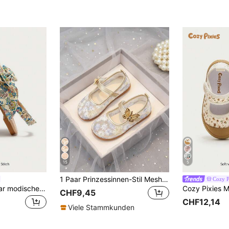
15
5
1 Paar Prinzessinnen-Stil Mesh bestickte Spitze atmungsaktive Perlen Flache Schuhe, Blumen- und Schleifen-Dekor, Cut Out Design, leicht anzuziehen und auszuziehen, geeignet für Geburtstag, Hochzeit, formelle Anlässe, Party, Bühnenaufführung und unvergessliche Momente. Geeignet für Mädchen Schuhe, Mädchen Sandalen, Mädchen Schülerschuhe, Schülerschuhe, Kinderschuhe, Blumenkinder Schuhe.
Cozy P
Cozy Pixies Ein Paar modische, vielseitige, lässige, lustige Blumen, süße Schleife, Prinzessin-Stil, Landhaus-Party, Mädchen, Baby Flache Sandalen, geeignet für den Sommer
CHF9,45
CHF12,14
Viele Stammkunden