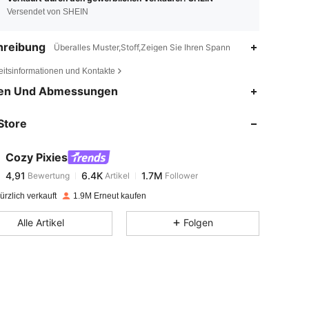
Versendet von SHEIN
hreibung
Überalles Muster,Stoff,Zeigen Sie Ihren Spann
eitsinformationen und Kontakte
4,91
6.4K
1.7M
en Und Abmessungen
Store
4,91
6.4K
1.7M
Cozy Pixies
4,91
6.4K
1.7M
Bewertung
Artikel
Follower
j***z
bezahlt
Vor 1 Tag
rzlich verkauft
1.9M Erneut kaufen
4,91
6.4K
1.7M
Alle Artikel
Folgen
4,91
6.4K
1.7M
4,91
6.4K
1.7M