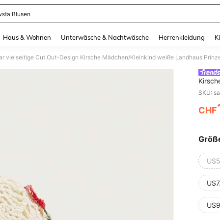
sta Blusen
and down arrow keys to navigate search Zuletzt gesucht and Suche und Finde. Pr
Haus & Wohnen
Unterwäsche & Nachtwäsche
Herrenkleidung
K
ar vielseitige Cut Out-Design Kirsche Mädchen/Kleinkind weiße Landhaus Prinzess
Kirsch
Balleri
CHF
PR
Größ
US5
US7
US9