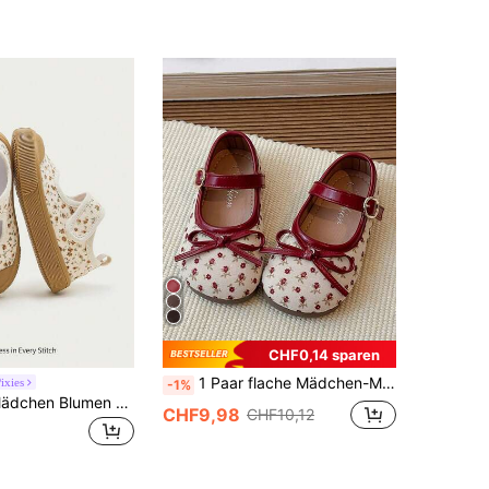
CHF0,14 sparen
1 Paar flache Mädchen-Mary-Jane-Schuhe mit kleinem Blumenmuster, lässiger Schleifendekoration, rutschfest, atmungsaktiv, bequem, nicht stickig, stoßfest, Vintage-Prinzessin-Schulschuhe für Innen-/Außenspiel und Bühnenauftritte, geeignet für Frühling, Sommer und Herbst
ixies
-1%
Cozy Pixies Mädchen Blumen Design modische, warme, süße, bequeme, lässige Freizeitschuhe (zufälliges Muster)
CHF9,98
CHF10,12