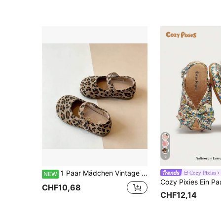
5
1 Paar Mädchen Vintage Leopardenmuster Mary Jane Schuhe, weiche Sohle, leicht, bequem, atmungsaktiv, vielseitig für den täglichen Gebrauch, Pendeln und Kindergarten
Cozy Pixies
NEW
CHF10,68
CHF12,14