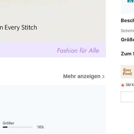
Besc
Sicherh
Größ
Zum 
Mehr anzeigen
3M Kü
Größer
16%