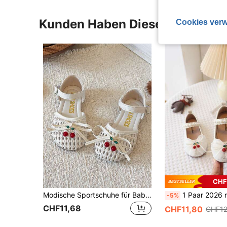
Kunden Haben Diese Artikel A
Cookies verw
CHF
Modische Sportschuhe für Babys, schön und für alle Jahreszeiten geeignet, Baby Kleinkind Prinzessin Schuhe
1 Paar 2026 neue Babyschuhe, Mädchen Perlenschuhe Pri
-5%
CHF11,68
CHF11,80
CHF12