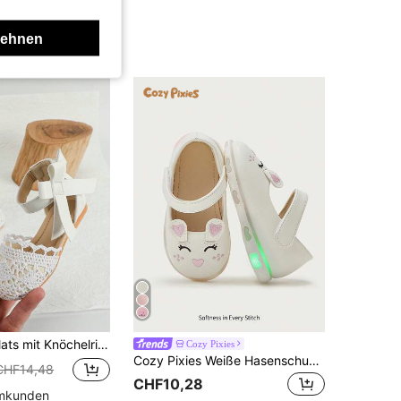
lehnen
nöchelriemen, atmungsaktiv für Outdoor
Cozy Pixies
Cozy Pixies Weiße Hasenschuhe mit glänzender Textur, 3D-Hasenohren-Design, süßes Cartoon-Motiv, weich & bequem, modische Prinzessinnenschuhe
CHF14,48
CHF10,28
mmkunden