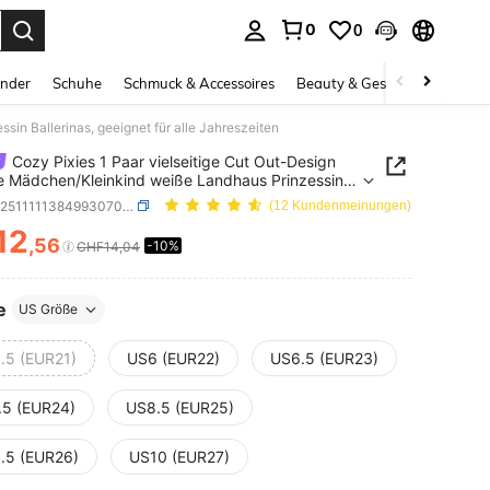
0
0
ess Enter to select.
inder
Schuhe
Schmuck & Accessoires
Beauty & Gesundheit
Gro
in Ballerinas, geeignet für alle Jahreszeiten
Cozy Pixies 1 Paar vielseitige Cut Out-Design
e Mädchen/Kleinkind weiße Landhaus Prinzessin
nas, geeignet für alle Jahreszeiten
SKU: sa251111138499307011
(12 Kundenmeinungen)
12
,56
-10%
ICE AND AVAILABILITY
CHF14,04
e
US Größe
.5 (EUR21)
US6 (EUR22)
US6.5 (EUR23)
.5 (EUR24)
US8.5 (EUR25)
.5 (EUR26)
US10 (EUR27)