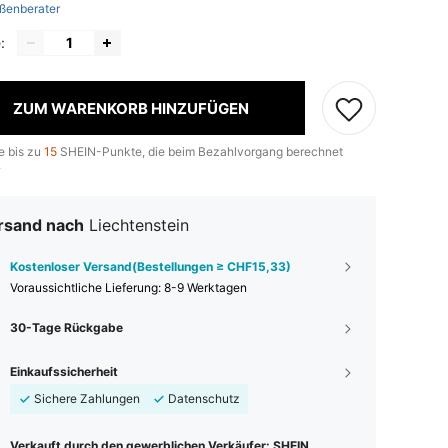
ßenberater
:
ZUM WARENKORB HINZUFÜGEN
e bis zu
15
SHEIN-Punkte, die beim Bezahlvorgang berechnet
.
rsand nach
Liechtenstein
Kostenloser Versand(Bestellungen ≥ CHF15,33)
Voraussichtliche Lieferung:
8-9 Werktagen
30-Tage Rückgabe
Einkaufssicherheit
Sichere Zahlungen
Datenschutz
Verkauft durch den gewerblichen Verkäufer: SHEIN