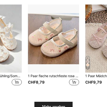
6
1 Paar Mädchen Frühling/Sommer Neue Blumen Mesh Cut Out Weiche Sohle Schuhe, geeignet für Geburtstag, Hochzeit, formelle Anlässe, Partys, Bühnenauftritte und andere wichtige Momente
1 Paar flache rutschfeste rosa Mädchen-Slip-On-Schuhe für Säuglinge und Kleinkinder aus atmungsaktivem Mesh mit Kirsch-Stickerei-Dekoration, vielseitig einsetzbar
CHF8,79
CHF9,79
Mehr ansehen