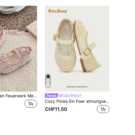
1 Paar Mädchen Feuerwerk Mesh Hohlauschnitt Weiche Sohle Flache Schuhe, Mädchen/Kleinkinder Mode Hohlauschnitt Sandalen Freizeitschuhe, Schleife Hanfu Schuhe, Frühling/Sommer Stil (Bitte gemäß Größentabelle Innenlänge kaufen)
Cozy Pixies
Cozy Pixies Ein Paar atmungsaktive Mesh-Ballerinas für Mädchen in Apricot, niedlich und elegant, im Prinzessinnen-Stil, für Frühling und Sommer, für Hochzeit und Party
CHF11,50