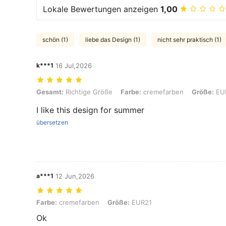
Lokale Bewertungen anzeigen
1,00
schön (1)
liebe das Design (1)
nicht sehr praktisch (1)
k***1
16 Jul,2026
Gesamt: Richtige Größe, Farbe: cremefarben, Größe: EUR21
Gesamt:
Richtige Größe
Farbe:
cremefarben
Größe:
EU
I like this design for summer
übersetzen
a***1
12 Jun,2026
Farbe: cremefarben, Größe: EUR21
Farbe:
cremefarben
Größe:
EUR21
Ok