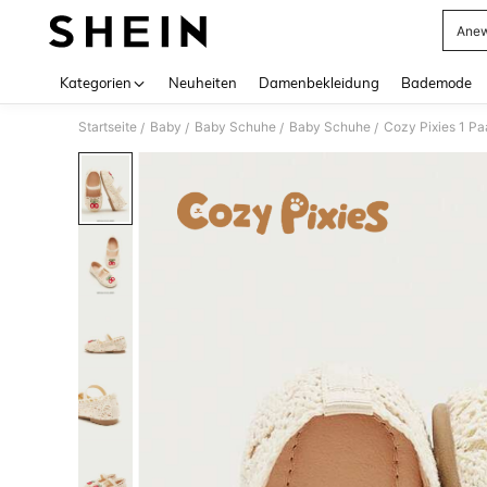
Anew
Use up 
Kategorien
Neuheiten
Damenbekleidung
Bademode
Startseite
Baby
Baby Schuhe
Baby Schuhe
Cozy Pixies 1 Pa
/
/
/
/