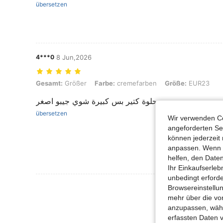
übersetzen
4***0
8 Jun,2026
Gesamt: Größer, Farbe: cremefarben, Größe: EUR23
Gesamt:
Größer
Farbe:
cremefarben
Größe:
EUR23
حلوة كتير بس كبيرة شوي جيبو اصغر
übersetzen
Wir verwenden Co
angeforderten Ser
können jederzeit 
anpassen. Wenn Si
helfen, den Date
Ihr Einkaufserle
unbedingt erford
Mehr Bewertung
Browsereinstellun
mehr über die vo
anzupassen, wähle
erfassten Daten 