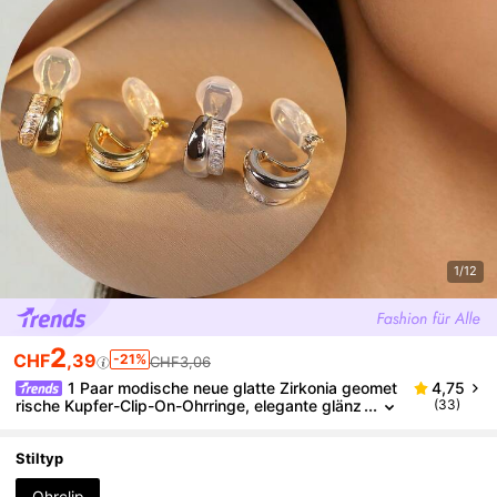
1/12
2
CHF
,39
-21%
CHF3,06
1 Paar modische neue glatte Zirkonia geomet
4,75
rische Kupfer-Clip-On-Ohrringe, elegante glänz
(33)
ende Ohrringe geeignet für den täglichen Gebra
uch von Frauen, Urlaubsgeschenk
Stiltyp
Ohrclip