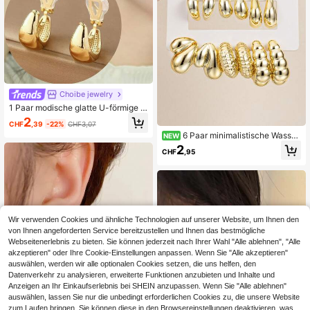
Choibe jewelry
1 Paar modische glatte U-förmige K
upfer-Clip-On-Ohrringe für Frauen,
2
CHF
,39
-22%
CHF3,07
elegant und schlank, geeignet für d
6 Paar minimalistische Wasser
NEW
en täglichen Gebrauch, Geschenk f
tropfen C-förmige gestreifte Multi-
ür Feiertage
2
CHF
,95
Stil nicht wiederholende Mode Ohrs
tecker Set für Frauen, geeignet für
den täglichen Gebrauch, Lässig, Url
aub, Fotoshootings, Schmuckgesch
enk
Wir verwenden Cookies und ähnliche Technologien auf unserer Website, um Ihnen den
von Ihnen angeforderten Service bereitzustellen und Ihnen das bestmögliche
Webseitenerlebnis zu bieten. Sie können jederzeit nach Ihrer Wahl "Alle ablehnen", "Alle
akzeptieren" oder Ihre Cookie-Einstellungen anpassen. Wenn Sie "Alle akzeptieren"
auswählen, werden wir alle optionalen Cookies setzen, die uns helfen, den
Datenverkehr zu analysieren, erweiterte Funktionen anzubieten und Inhalte und
Anzeigen an Ihr Einkaufserlebnis bei SHEIN anzupassen. Wenn Sie "Alle ablehnen"
auswählen, lassen Sie nur die unbedingt erforderlichen Cookies zu, die unsere Website
zum Laufen bringen. Sie können diese in den Browsereinstellungen deaktivieren, was