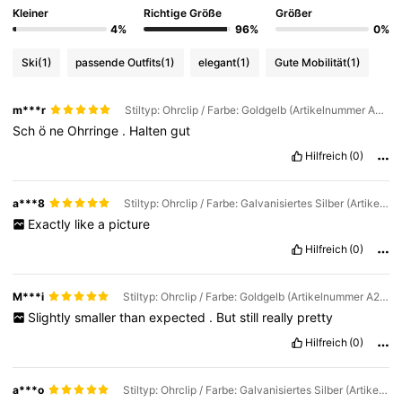
Kleiner
Richtige Größe
Größer
4%
96%
0%
Ski
(1)
passende Outfits
(1)
elegant
(1)
Gute Mobilität
(1)
m***r
Stiltyp: Ohrclip / Farbe: Goldgelb (Artikelnummer A2429)
Sch
ö
ne
Ohrringe
.
Halten
gut
Hilfreich
(0)
a***8
Stiltyp: Ohrclip / Farbe: Galvanisiertes Silber (Artikelnummer A2430)
Exactly
like
a
picture
Hilfreich
(0)
M***i
Stiltyp: Ohrclip / Farbe: Goldgelb (Artikelnummer A2429)
Slightly
smaller
than
expected
.
But
still
really
pretty
Hilfreich
(0)
a***o
Stiltyp: Ohrclip / Farbe: Galvanisiertes Silber (Artikelnummer A2430)