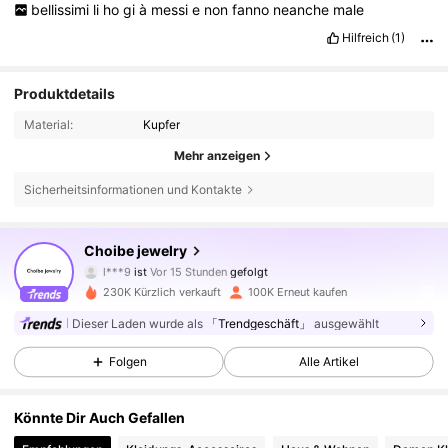
bellissimi
li
ho
gi
à
messi
e
non
fanno
neanche
male
Hilfreich
(1)
Produktdetails
Material:
Kupfer
Mehr anzeigen
Sicherheitsinformationen und Kontakte
32K Follower
4,83
Choibe jewelry
l***9
ist
Vor 15 Stunden
gefolgt
230K Kürzlich verkauft
100K Erneut kaufen
32K Follower
4,83
Dieser Laden wurde als
「Trendgeschäft」
ausgewählt
Folgen
Alle Artikel
32K Follower
4,83
Könnte Dir Auch Gefallen
32K Follower
4,83