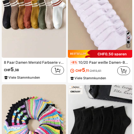
7
CHF0,50 sparen
8 Paar Damen Merrald Farbserie vielseitige Sport Knöchelsocken, gestreifte Socken, bequeme, weiche hochwertige Socken geeignet für täglichen Sport, Lässig Wear, College-Stil, Girly-Stil, alle Jahreszeiten, passend für verschiedene Schuhe
10/20 Paar weiße Damen-Bootssocken, niedrig geschnitten, dünn, atmungsaktiv, niedriger Schaft, rutschfest, rutschfeste Ferse, unsichtbare kurze Socken für den Sommer
-8%
5
5
CHF
,38
CHF
,11
CHF5,61
Viele Stammkunden
Viele Stammkunden