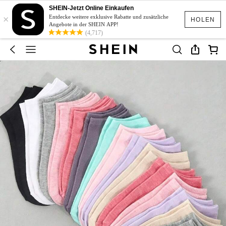
SHEIN-Jetzt Online Einkaufen
×
Entdecke weitere exklusive Rabatte und zusätzliche
HOLEN
Angebote in der SHEIN APP!
(4,717)