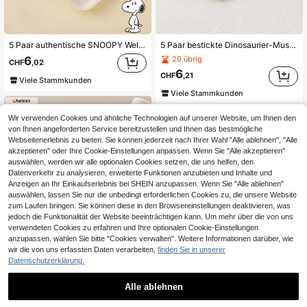
5 Paar authentische SNOOPY Welpen-Ausdruck Buchstaben Skateboard Muster Cartoon Damen Kurzsocken
5 Paar bestickte Dinosaurier-Muster niedliche Cartoon Damen Socken, Unisex, geeignet für alle Jahreszeiten, bequem und atmungsaktiv, perfekt für den täglichen Gebrauch
6
29 übrig
CHF
,02
6
CHF
,21
Viele Stammkunden
Viele Stammkunden
Wir verwenden Cookies und ähnliche Technologien auf unserer Website, um Ihnen den
von Ihnen angeforderten Service bereitzustellen und Ihnen das bestmögliche
Webseitenerlebnis zu bieten. Sie können jederzeit nach Ihrer Wahl "Alle ablehnen", "Alle
akzeptieren" oder Ihre Cookie-Einstellungen anpassen. Wenn Sie "Alle akzeptieren"
auswählen, werden wir alle optionalen Cookies setzen, die uns helfen, den
Datenverkehr zu analysieren, erweiterte Funktionen anzubieten und Inhalte und
Anzeigen an Ihr Einkaufserlebnis bei SHEIN anzupassen. Wenn Sie "Alle ablehnen"
auswählen, lassen Sie nur die unbedingt erforderlichen Cookies zu, die unsere Website
zum Laufen bringen. Sie können diese in den Browsereinstellungen deaktivieren, was
jedoch die Funktionalität der Website beeinträchtigen kann. Um mehr über die von uns
verwendeten Cookies zu erfahren und Ihre optionalen Cookie-Einstellungen
anzupassen, wählen Sie bitte "Cookies verwalten". Weitere Informationen darüber, wie
wir die von uns erfassten Daten verarbeiten,
finden Sie in unserer
Datenschutzerklärung.
Alle ablehnen
OBOVAY 6/10/20/30/50 Paar weiße kurze Damen-Socken, süße vielseitige Freizeitsocken für Frühling/Sommer und ganzjährig, Zopfstrick-Socken, weiße Socken im JK-Stil, Princess Palace Socken