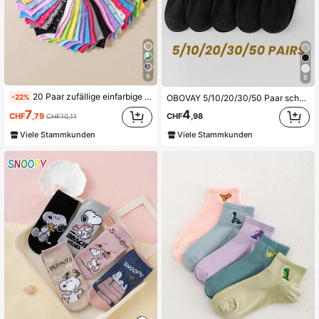
6
8
20 Paar zufällige einfarbige vertikale Streifen feuchtigkeitsableitende weiche vielseitige Damen Knöchelsocken
-22%
OBOVAY 5/10/20/30/50 Paar schwarze Socken für Damen Herbst/Winter einfarbig koreanischer Stil mittelhoch INS vielseitig Sommer Unisex lange Socken Herbst/Winter Sportsocken Paar Socken
7
4
CHF
,79
CHF
,98
CHF10,11
Viele Stammkunden
Viele Stammkunden