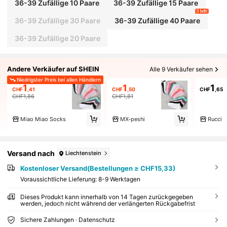
36-39 Zufällige 10 Paare
36-39 Zufällige 15 Paare
3 left
36-39 Zufällige 30 Paare
36-39 Zufällige 40 Paare
36-39 Zufällige 20 Paare
Andere Verkäufer auf SHEIN
Alle 9 Verkäufer sehen
Niedrigster Preis bei allen Händlern
1
1
1
CHF
,41
CHF
,50
CHF
,65
CHF1,86
CHF1,81
Miao Miao Socks
MX-peshi
Rucci
Versand nach
Liechtenstein
Kostenloser Versand(Bestellungen ≥ CHF15,33)
Voraussichtliche Lieferung:
8-9 Werktagen
Dieses Produkt kann innerhalb von 14 Tagen zurückgegeben
werden, jedoch nicht während der verlängerten Rückgabefrist
Sichere Zahlungen · Datenschutz