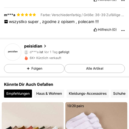
m***a
Farbe: Verschiedenfarbig / Größe: 36-39 Zufällige 10 Paare
wszystko
super
,
zgodne
z
opisem
,
polecam
!!!
Hilfreich
(0)
peisidian
54 Follower
4,75
d***a
ist
Vor 1 Tag
gefolgt
54 Follower
4,75
6K+ Kürzlich verkauft
54 Follower
4,75
Folgen
Alle Artikel
54 Follower
4,75
Könnte Dir Auch Gefallen
54 Follower
4,75
Empfehlungen
Haus & Wohnen
Kleidungs-Accessoires
Schuhe