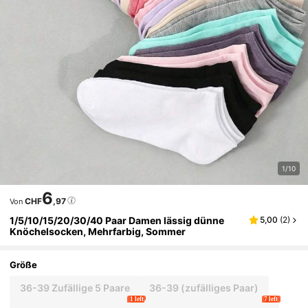
1/10
6
CHF
,97
Von
1/5/10/15/20/30/40 Paar Damen lässig dünne
5,00
(
2
)
Knöchelsocken, Mehrfarbig, Sommer
Größe
36-39 Zufällige 5 Paare
36-39 (zufälliges Paar)
1 left
7 left