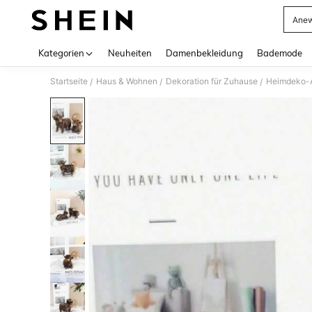
Anew
Use up 
Kategorien
Neuheiten
Damenbekleidung
Bademode
Startseite
Haus & Wohnen
Dekoration für Zuhause
Heimdeko-A
/
/
/