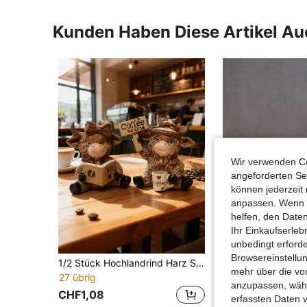
Kunden Haben Diese Artikel A
Wir verwenden Co
angeforderten Ser
können jederzeit 
anpassen. Wenn Si
helfen, den Date
Ihr Einkaufserle
unbedingt erford
Browsereinstellun
1/2 Stück Hochlandrind Harz Skulptur - Schottisches Kuh Statue mit Kaffeetasse und Büchern, rustikale Bauernhaus Dekoration/Outdoor, tolles Geschenk für Kaffeeliebhaber, feine Textur, strapazierfähige Harz Kuh Skulptur (braun/weiß Kuh Muster), Weihnachtsdekoration, Hochlandrind Geschenk, geeignet für Zuhause Schreibtisch, Zimmer, Büro, Wohnzimmer, Balkon, Garten Dekoration
mehr über die vo
27 übrig
6 übrig
anzupassen, wähle
CHF1,08
CHF3,07
erfassten Daten 