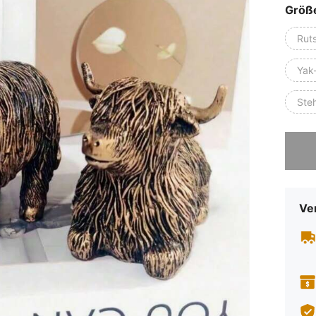
Größ
Ruts
Yak-
Ste
Sorry, d
Ve