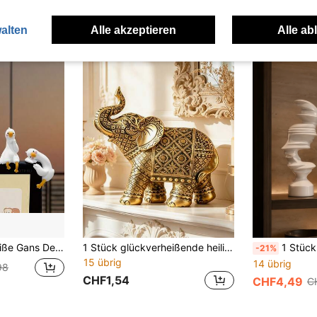
alten
Alle akzeptieren
Alle ab
Bürodekoration, Armaturenbrett/Schreibtisch/Hängend Mehrzweck, Geschenk
1 Stück glückverheißende heilige Elefanten Figur, Feng Shui Dekoration, aus Harz gefertigter dekorativer Artikel, ideal für Wohndekoration, Geschenk für Freunde, Familie, Geburtstag, Inneneinrichtung, Küche, Schlafzimmer, Wohnzimmer, Party, Garten
1 Stück doppelseitige abstrakte Skulptur Dekoration, moderne 
-21%
15 übrig
14 übrig
98
CHF1,54
CHF4,49
C