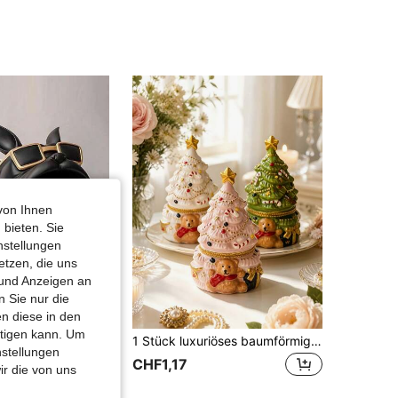
4,42
32
165
4,42
32
165
4,42
32
165
von Ihnen
 bieten. Sie
nstellungen
etzen, die uns
 und Anzeigen an
 Sie nur die
n diese in den
htigen kann. Um
Süße hunde-förmige dekorative Aufbewahrungsfigur, geeignet für Inneneinrichtung, Ramadan-Dekoration, Heimdekoration, Wohnzimmer-Dekoration, Haus-Dekoration, Heimzubehör, Raum-Dekoration, Kerzenhalter, Dekorationen
1 Stück luxuriöses baumförmiges dekoratives Ornament, elegante Harz-Tischdekoration, niedliche Heimdekoration, geeignet für Schlafzimmer, Wohnzimmer, Couchtisch und Eingangsbereich, bestes Geschenk für Freunde, Frauen und Heimdekoration-Enthusiasten
nstellungen
CHF1,17
ir die von uns