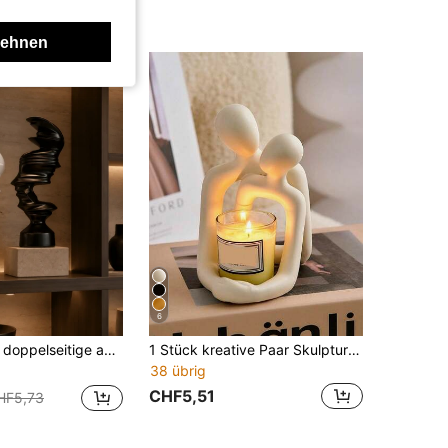
lehnen
6
verdrehte Kunstskulptur, minimalistische schwarz-weiße Dekoration geeignet für Wohnzimmer, Bücherregal, Heimdekoration, Geschenk
1 Stück kreative Paar Skulptur Kerzenhalter, geeignet für moderne Wohndekoration wie Wohnzimmer, Schreibtisch, Nachttisch. Jahrestags-Geschenk (für Mama), Valentinstags-Geschenk, Weihnachts-Dekor Kerzenhalter
38 übrig
CHF5,51
HF5,73