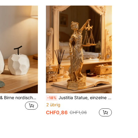
1 Stück Apfel & Birne nordischer Stil minimalistischer Harz Skulptur, geometrische Ästhetik, modernes Dekorationsgeschenk, Heimdekoration Akzent, Regaldekor, Esszimmertischmitte, Wohnzimmerdekoration, abstrakte Kunststatue Dekoration, Esszimmermitte
Justitia Statue, einzelne Themis-Figur mit Goldfinish, Waage, Schwert und Augenbinde, Bürodekor für Anwaltskanzlei, Heimstudium, Bücherregal, Gerichtssaal und Geschenk für Anwälte und Jurastudenten
-18%
2 übrig
CHF0,86
CHF1,06