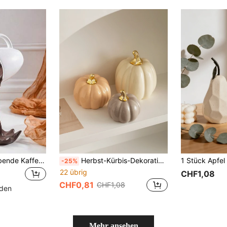
1 Stück 3D schwebende Kaffeetasse Dekoration, kreative Harz Anti-Gravitations geneigte Kaffeetasse Ornament, INS Schreibtisch Dekoration, Schreibtisch Display, Esstisch Kunstskulptur, Kaffeeecke Ornament, Handwerks Dekoration, geeignet für Zuhause, Café Dekoration und kreative Fotografie Requisiten
Herbst-Kürbis-Dekorationsset, Halloween- und Thanksgiving-Herbst-Tischmittelstück, Herbst-Heimdekoration, Bücherregal-, Kamin- und Couchtisch-Dekoration, rustikaler Landhaus-Gemütlichkeits-Raumschmuck, festliche saisonale Dekoration Heimdekoration Ornamente, Halloween-Dekoration
-25%
22 übrig
CHF1,08
CHF0,81
CHF1,08
nden
Mehr ansehen