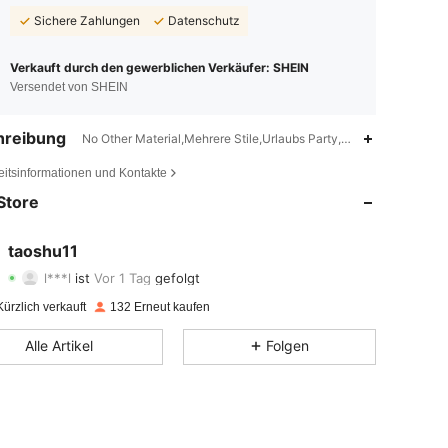
Sichere Zahlungen
Datenschutz
Verkauft durch den gewerblichen Verkäufer: SHEIN
Versendet von SHEIN
hreibung
No Other Material,Mehrere Stile,Urlaubs Party,Hauseinweihungsf
4,42
32
165
eitsinformationen und Kontakte
4,42
32
165
Store
4,42
32
165
taoshu11
l***l
ist
Vor 1 Tag
gefolgt
4,42
32
165
Bewertung
Artikel
Follower
ürzlich verkauft
132 Erneut kaufen
4,42
32
165
Alle Artikel
Folgen
4,42
32
165
4,42
32
165