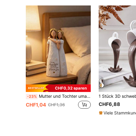
CHF0,32 sparen
Mutter und Tochter umarmende Harzstatue, warme Heimdekoration Ornament, geeignet für Wohnzimmer, Schlafzimmer, Kamin, perfektes Geschenk zum Muttertag, Geburtstag für Mama, nordischer Stil Innenraumdekoration, warme Familiendekoration, Raumdekoration, Heimdekoration
-23%
CHF6,88
CHF1,04
CHF1,36
Viele Stammku