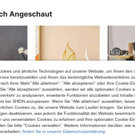
uch Angeschaut
okies und ähnliche Technologien auf unserer Website, um Ihnen den 
vice bereitzustellen und Ihnen das bestmögliche Webseitenerlebnis zu
nach Ihrer Wahl "Alle ablehnen", "Alle akzeptieren" oder Ihre Cookie-Ei
e "Alle akzeptieren" auswählen, werden wir alle optionalen Cookies s
nverkehr zu analysieren, erweiterte Funktionen anzubieten und Inhalte
bnis bei SHEIN anzupassen. Wenn Sie "Alle ablehnen" auswählen, lassen
erlichen Cookies zu, die unsere Website zum Laufen bringen. Sie könne
gen deaktivieren, was jedoch die Funktionalität der Website beeinträc
1 Stück 10,23*6,7 Zoll weiße PVC-Dekorationstafel mit Buchstaben, warmes Indoor-Schreibtisch-Dekor, gesegnetes Buchstaben-Schild, inspirierendes Schreibtisch-Ornament, christliche Glaubens-Heimdekoration, Landhausstil Regaldekoration, Wohnzimmer Schreibtischdekoration
VELIVÉ
n uns verwendeten Cookies zu erfahren und Ihre optionalen Cookie-Ei
Weiß mit Gold/Silber Heimdekoration, mittelalterlich-moderner Stil dekorative Tischdekoration, abstrakte Kunstskulptur und Figuren Dekoration für Tisch, Bücherregal, Harz Dekorationsartikel, ideal als Muttertagsgeschenk und Hochzeitsdekoration
18 übrig
n Sie bitte "Cookies verwalten". Weitere Informationen darüber, wie w
CHF5,73
CHF2,35
verarbeiten,
finden Sie in unserer Datenschutzerklärung.