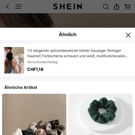
Ähnlich
1/2 eleganter spitzenbesetzter hohler Sausage-förmiger
Haarreif, Farbschema schwarz und weiß, multifunktionales
Design, seidiger Griff, mit Blumenmustern verziert, weich,
Verschiedenfarbig
geeignet für Frauen. Kann als Haarzubehör, Haarreif,
CHF1,18
Haarbinde, Pferdeschwanzhalter, Haargummi und Stirnband
verwendet werden, für Festivals, Partys
Ähnliche Artikel