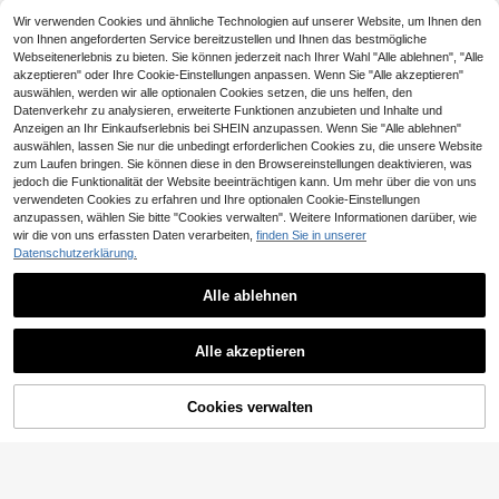
ub Strand Krallenklammern
20 Stück Haargummis aus Satin in
Wir verwenden Cookies und ähnliche Technologien auf unserer Website, um Ihnen den
Mehrfarbig, geeignet für Frauen ab
von Ihnen angeforderten Service bereitzustellen und Ihnen das bestmögliche
2 übrig
14 Jahren, nicht schädlich, praktisc
Webseitenerlebnis zu bieten. Sie können jederzeit nach Ihrer Wahl "Alle ablehnen", "Alle
2
he und modische Haraccessoires f
CHF
,46
-24%
CHF3,25
akzeptieren" oder Ihre Cookie-Einstellungen anpassen. Wenn Sie "Alle akzeptieren"
ür Festivals und Partys
1 Stück/5 Stück Damen elegante S
auswählen, werden wir alle optionalen Cookies setzen, die uns helfen, den
atin einfarbige minimalistische Haa
1
Datenverkehr zu analysieren, erweiterte Funktionen anzubieten und Inhalte und
CHF
,38
rgummis. Modischer, vielseitiger gr
Anzeigen an Ihr Einkaufserlebnis bei SHEIN anzupassen. Wenn Sie "Alle ablehnen"
oßer Scrunchie-Kombinations-Set
auswählen, lassen Sie nur die unbedingt erforderlichen Cookies zu, die unsere Website
mit 5 Stück.
zum Laufen bringen. Sie können diese in den Browsereinstellungen deaktivieren, was
jedoch die Funktionalität der Website beeinträchtigen kann. Um mehr über die von uns
verwendeten Cookies zu erfahren und Ihre optionalen Cookie-Einstellungen
anzupassen, wählen Sie bitte "Cookies verwalten". Weitere Informationen darüber, wie
wir die von uns erfassten Daten verarbeiten,
finden Sie in unserer
Datenschutzerklärung.
Girls' hair accessories
1 Stück Damen Schaumstoff Wolke
Alle ablehnen
n Stirnband, Beige, süß & vielseitig,
2
CHF
,39
-24%
CHF3,18
breites Stirnband für Herbst/Winter,
Ähnliche vorrätige Artikel anzeigen
Alle ansehen
rutschfestes Haarzubehör, Haarban
Happy Girl World.
d, Haarreifen Schönheit Heim Haar
Alle akzeptieren
3 Stücke/1 Stück Damen Oversize
zubehör Haarband, Festival, Party
Sorry, dieses Produkt ist ausverkauft.
8cm/3,15 Zoll Rosa Gelb, Gelb und
15 übrig
Burgunder Kunststoff Blumen Haars
1
Cookies verwalten
AUSVERKAUFT
pangen, modisch elegant, minimalis
CHF
,93
30 Stück Damen Satin Seiden-ähn
tische Haarzubehör, geeignet für All
liche Spiral-Haargummis Urlaub Ha
tag, Lässig, Party, Arbeit, Strand, Url
10
3
CHF
,59
-24%
CHF4,78
arbänder Haaraccessoires Gesche
aub, Frisurdesign, Gesichts-/Haarw
nk Scrunchy Haargummis Lässiger
1 Stück Damen Einfach und Elegan
äsche, Make-up, Kleidung und and
Pferdeschwanz
t Satin Großer Farbiger Dutt-Maker
ere Anlässe, Haarklammern, unverz
1
CHF
,58