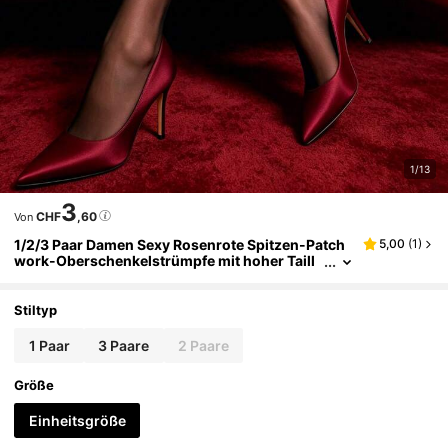
1/13
3
CHF
,60
Von
1/2/3 Paar Damen Sexy Rosenrote Spitzen-Patch
5,00
(
1
)
work-Oberschenkelstrümpfe mit hoher Taill
e, schwarze Nylon-Oberschenkelstrümpfe mi
t Schleifendetail, ultradünne transparente Obersc
henkelstrümpfe, geeignet für Party, Nachtclub, Va
Stiltyp
lentinstag
1 Paar
3 Paare
2 Paare
Größe
Einheitsgröße