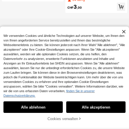
ente glänzende Overknee-Strümpf
3
e, seidig glatte elastische Anti-Riss
CHF
,00
-Lange Socken für Party und Club
wear
Wir verwenden Cookies und ähnliche Technologien auf unserer Website, um Ihnen den
von Ihnen angeforderten Service bereitzustellen und Ihnen das bestmögliche
Webseitenerlebnis zu bieten. Sie können jederzeit nach Ihrer Wahl "Alle ablehnen", "Alle
akzeptieren" oder Ihre Cookie-Einstellungen anpassen. Wenn Sie "Alle akzeptieren"
auswählen, werden wir alle optionalen Cookies setzen, die uns helfen, den
Datenverkehr zu analysieren, erweiterte Funktionen anzubieten und Inhalte und
Anzeigen an Ihr Einkaufserlebnis bei SHEIN anzupassen. Wenn Sie "Alle ablehnen"
auswählen, lassen Sie nur die unbedingt erforderlichen Cookies zu, die unsere Website
zum Laufen bringen. Sie können diese in den Browsereinstellungen deaktivieren, was
jedoch die Funktionalität der Website beeinträchtigen kann. Um mehr über die von uns
verwendeten Cookies zu erfahren und Ihre optionalen Cookie-Einstellungen
anzupassen, wählen Sie bitte "Cookies verwalten". Weitere Informationen darüber, wie
wir die von uns erfassten Daten verarbeiten,
finden Sie in unserer
Datenschutzerklärung.
Alle ablehnen
Alle akzeptieren
Cookies verwalten
ZUM WARENKORB HINZUFÜGEN