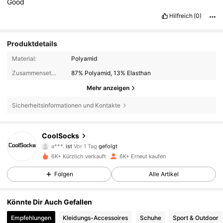
Good
Hilfreich
(0)
Produktdetails
Material:
Polyamid
Zusammensetzung:
87% Polyamid, 13% Elasthan
Mehr anzeigen
862 Follower
4,86
Sicherheitsinformationen und Kontakte
862 Follower
4,86
CoolSocks
a***.
ist
Vor 1 Tag
gefolgt
862 Follower
4,86
6K+ Kürzlich verkauft
6K+ Erneut kaufen
Folgen
Alle Artikel
862 Follower
4,86
Könnte Dir Auch Gefallen
862 Follower
4,86
Empfehlungen
Kleidungs-Accessoires
Schuhe
Sport & Outdoor