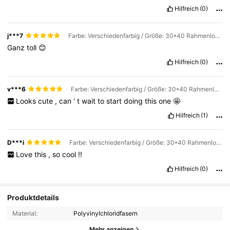
Hilfreich
(0)
j***7
Farbe: Verschiedenfarbig / Größe: 30*40 Rahmenlos / Muster: A
Ganz
toll
😊
Hilfreich
(0)
v***6
Farbe: Verschiedenfarbig / Größe: 30*40 Rahmenlos / Muster: A
Looks
cute
,
can
'
t
wait
to
start
doing
this
one
🤩
Hilfreich
(1)
D***i
Farbe: Verschiedenfarbig / Größe: 30*40 Rahmenlos / Muster: A
Love
this
,
so
cool
!!
Hilfreich
(0)
Produktdetails
Material:
Polyvinylchloridfasern
Mehr anzeigen