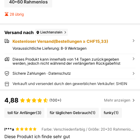
40*60 Rahmenlos
28 übrig
Versand nach
Liechtenstein
Kostenloser Versand(Bestellungen ≥ CHF15,33)
Voraussichtliche Lieferung:
8-9 Werktagen
Dieses Produkt kann innerhalb von 14 Tagen zurückgegeben
werden, jedoch nicht während der verlängerten Rückgabefrist
Sichere Zahlungen · Datenschutz
Verkauft und versendet durch den gewerblichen Verkäufer: SHEIN
4,88
(100+)
Mehr anzeigen
toll für Anfänger
(3)
für täglichen Gebrauch
(1)
funky
(1)
l***a
Farbe: Verschiedenfarbig / Größe: 20*30 Rahmenlos / Muster: A
Diese
Produkt
ich
finde
sehr
gut