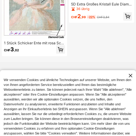
5D Extra Großes Kristall Eule Diama
nt Kunst Kit - Vollbohrung Acryl PM
36 übrig
MA Diamant Malset, Tier Thema M
2
osaik Bastelset, geeignet für Erwac
CHF
,99
-22%
CHF3,84
hsene und Anfänger, ideal für Heim
dekoration und Wandkunst
1 Stück Schicker Ente mit rosa Schl
eife 5D DIY Diamant Malerei Set, sü
3
CHF
,02
ßes Tier Diamant Stickerei mit kom
pletten Diamant Malerei Werkzeuge
n für Raumwanddekoration
Wir verwenden Cookies und ähnliche Technologien auf unserer Website, um Ihnen den
von Ihnen angeforderten Service bereitzustellen und Ihnen das bestmögliche
Webseitenerlebnis zu bieten. Sie können jederzeit nach Ihrer Wahl "Alle ablehnen", "Alle
akzeptieren" oder Ihre Cookie-Einstellungen anpassen. Wenn Sie "Alle akzeptieren"
auswählen, werden wir alle optionalen Cookies setzen, die uns helfen, den
Datenverkehr zu analysieren, erweiterte Funktionen anzubieten und Inhalte und
Anzeigen an Ihr Einkaufserlebnis bei SHEIN anzupassen. Wenn Sie "Alle ablehnen"
auswählen, lassen Sie nur die unbedingt erforderlichen Cookies zu, die unsere Website
zum Laufen bringen. Sie können diese in den Browsereinstellungen deaktivieren, was
jedoch die Funktionalität der Website beeinträchtigen kann. Um mehr über die von uns
verwendeten Cookies zu erfahren und Ihre optionalen Cookie-Einstellungen
anzupassen, wählen Sie bitte "Cookies verwalten". Weitere Informationen darüber, wie