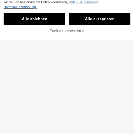
wir die von uns erfassten Daten verarbeiten,
finden Sie in unserer
Datenschutzerklärung.
Alle ablehnen
Alle akzeptieren
Cookies verwalten
ZUM WARENKORB HINZUFÜGEN