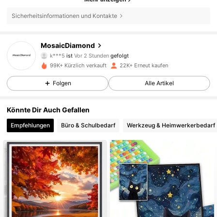
Sicherheitsinformationen und Kontakte
4.2K Follower
4,91
MosaicDiamond
k***5
ist
Vor 2 Stunden
gefolgt
n***2
ist am Durchsuchen
4.2K Follower
4,91
99K+ Kürzlich verkauft
22K+ Erneut kaufen
Folgen
Alle Artikel
4.2K Follower
4,91
Könnte Dir Auch Gefallen
Empfehlungen
Büro & Schulbedarf
Werkzeug & Heimwerkerbedarf
4.2K Follower
4,91
4.2K Follower
4,91
4.2K Follower
4,91