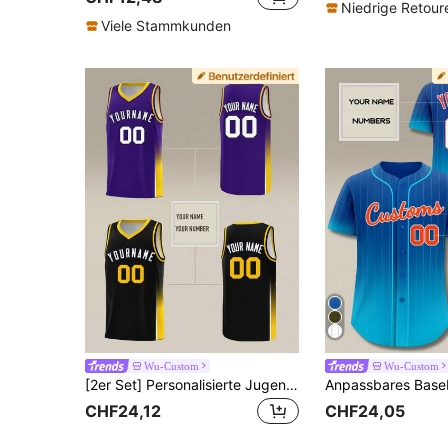
Niedrige Retou
Viele Stammkunden
Wu-Custom
Wu-Custom
[2er Set] Personalisierte Jugend-Basketball-Trikot-Set, personalisiertes 2-teiliges Mesh-Tanktop-Set für Jugendliche - Lila & Gold und Schwarz Sportuniform
CHF24,12
CHF24,05