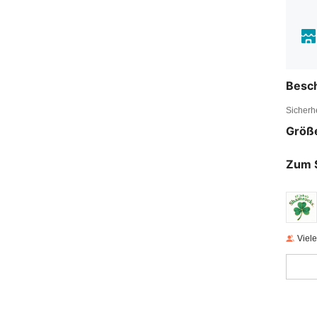
Besc
Sicherh
Größ
Zum 
Viel