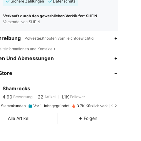
Sichere Zahlungen
Datenschutz
Verkauft durch den gewerblichen Verkäufer: SHEIN
Versendet von SHEIN
hreibung
Polyester,Knöpfen vorn,leichtgewichtig
eitsinformationen und Kontakte
en Und Abmessungen
4,90
22
1.1K
4,90
22
1.1K
Store
4,90
22
1.1K
4,90
22
1.1K
Shamrocks
4,90
22
1.1K
Bewertung
Artikel
Follower
4,90
22
1.1K
e Stammkunden
Vor 1 Jahr gegründet
3.7K Kürzlich verkauft
4,90
22
1.1K
Alle Artikel
Folgen
4,90
22
1.1K
4,90
22
1.1K