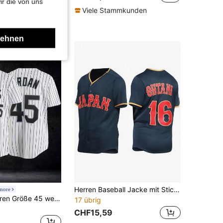
ir die von uns
CHF13,87
Viele Stammkunden
mmkunden
lehnen
Herren Baseball Jacke mit Stickerei, #16 Blaues lässiges Kurzarm V-Ausschnitt Knopf T-Shirt, Party- und Sportbekleidung
more
Atonmore Herren Größe 45 weiße Baseball Jacke, klassischer Baseball Sweatshirt, Sportoberteil mit Knopf-Stickerei, Training und Wettkampf Sportoutfit Frühling
17 übrig
CHF15,59