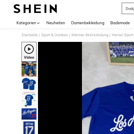
Dodg
Use up 
Kategorien
Neuheiten
Damenbekleidung
Bademode
Startseite
Sport & Outdoor
Männer Aktivkleidung
Herren Sport-
/
/
/
Video