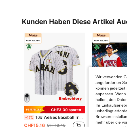
Kunden Haben Diese Artikel A
Wir verwenden Co
angeforderten Ser
können jederzeit 
anpassen. Wenn Si
helfen, den Date
Ihr Einkaufserle
CHF3,30 sparen
CHF
unbedingt erford
Browsereinstellun
16# Weißes Baseball Trikot mit Streifen, bestickter Buchstabe, Samurai Team, Spieltrainingsuniform, Fangeschenk Sport
Roberto Clemente #21 Puerto Rico gestickte Baseball Trikot, World
-17%
-1%
mehr über die vo
CHF15,16
CHF14,39
CHF18,46
CHF1