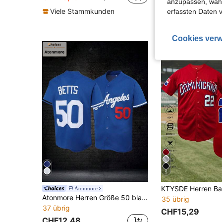
anzupassen, wähle
Viele Stammkunden
Viele Stammku
erfassten Daten 
Cookies verw
5
Atonmore
Atonmore Herren Größe 50 blaue Baseball Jacke, lässiges Sportshirt mit Knöpfen und Stickerei, Training und Match Sportshirt
35 übrig
37 übrig
CHF15,29
CHF12,48