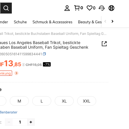
0
0
ess Enter to select.
inder
Schuhe
Schmuck & Accessoires
Beauty & Gesundheit
Gro
#17 Blaues Los Angeles Baseball Trikot, bestickte Buchstaben Baseball Uniform, Fan Spieltag Geschenk
aues Los Angeles Baseball Trikot, bestickte
aben Baseball Uniform, Fan Spieltag Geschenk
t260505161411599834441
13
HF
,85
-7%
ICE AND AVAILABILITY
CHF15,05
enkung
e
M
L
XL
XXL
ßenberater
: