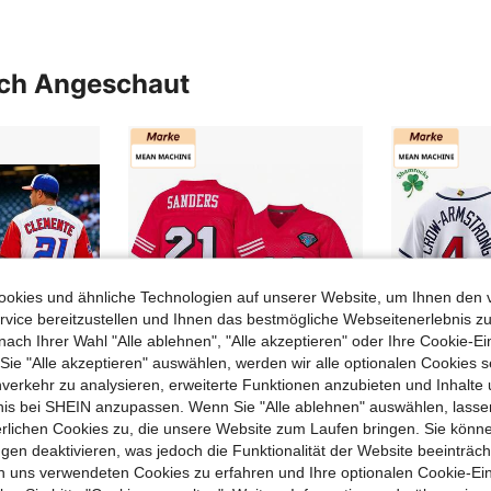
uch Angeschaut
okies und ähnliche Technologien auf unserer Website, um Ihnen den 
vice bereitzustellen und Ihnen das bestmögliche Webseitenerlebnis zu
nach Ihrer Wahl "Alle ablehnen", "Alle akzeptieren" oder Ihre Cookie-Ei
e "Alle akzeptieren" auswählen, werden wir alle optionalen Cookies s
nverkehr zu analysieren, erweiterte Funktionen anzubieten und Inhalte
bnis bei SHEIN anzupassen. Wenn Sie "Alle ablehnen" auswählen, lassen
0,23 sparen
erlichen Cookies zu, die unsere Website zum Laufen bringen. Sie könne
gen deaktivieren, was jedoch die Funktionalität der Website beeinträc
 Baseball Classic Uniform, Geschenk für Fans am Spieltag
Herren #21 Deion Sanders San Francisco 49ers 1994 Crimson Football Trikot, Fan Gedenkgeschenk
n uns verwendeten Cookies zu erfahren und Ihre optionalen Cookie-Ei
37 übrig
CHF17,94
4,62