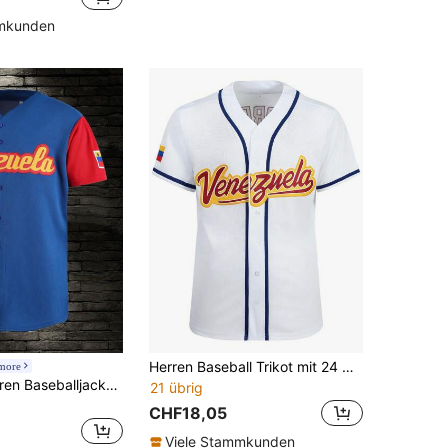
mmkunden
Herren Baseball Trikot mit 24 weißen Knöpfen, bestickte Sportjacke und lässiges Trainings T-Shirt
more
Atonmore Herren Baseballjacke Nr. 13 in Blau, lässiges Sportshirt mit Knopfstickerei, Trainings- und Spielbekleidung für den Frühling
21 übrig
CHF18,05
Viele Stammkunden