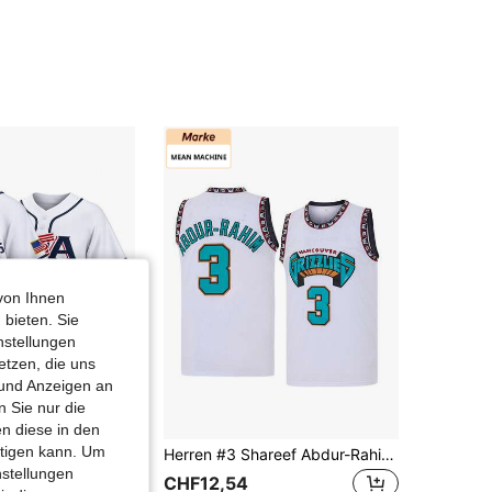
4,90
22
1.1K
von Ihnen
 bieten. Sie
nstellungen
etzen, die uns
 und Anzeigen an
 Sie nur die
CHF0,02 sparen
n diese in den
htigen kann. Um
4# Kro-Armstrong Herren Baseball Trikot, 2026 World Baseball Classic Heim Weiß Bestickte Buchstaben Baseball Uniform, Spieltag Fan Geschenk Sport
Herren #3 Shareef Abdur-Rahim Vancouver Grizzlies 1996-97 weißes Basketball-Trikot, besticktes Buchstaben Basketball Sport Tanktop
nstellungen
CHF12,54