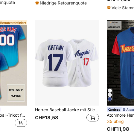
renquote
Niedrige Retourenquote
Viele Sta
Herren Baseball Jacke mit Stickerei, #17 Weißes Lässig V-Ausschnitt Knopf Kurzarm T-Shirt, Party & Sportbekleidung
Aton
Anpassbares Baseball-Trikot für Herren mit Name & Nummer, Muster, lässig, Outdoor-Sport, individueller Stil, XS-2XL
CHF18,58
35 übrig
CHF11,98