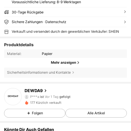
Voraussichtliche Lieferung:
8-9 Werktagen
30-Tage Rückgabe
Sichere Zahlungen · Datenschutz
Verkauft und versendet durch den gewerblichen Verkäufer: SHEIN
Produktdetails
Material:
Papier
Mehr anzeigen
Sicherheitsinformationen und Kontakte
DEWDA9
3 Follower
5,00
P***a
ist
Vor 1 Tag
gefolgt
3 Follower
5,00
177 Kürzlich verkauft
Folgen
Alle Artikel
Könnte Dir Auch Gefallen