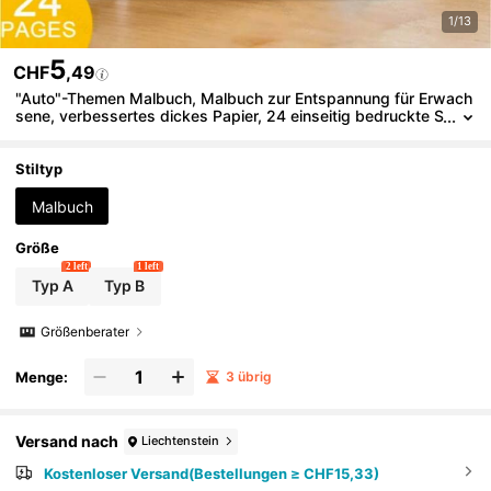
1/13
5
CHF
,49
"Auto"-Themen Malbuch, Malbuch zur Entspannung für Erwach
sene, verbessertes dickes Papier, 24 einseitig bedruckte S
eiten, perlmuttfarbenes Papiercover, perfektes Geschenk f
ür Weihnachten, Halloween, Thanksgiving, Neujahr, Ostern, Val
entinstag, Neujahr und Geburtstag, Malbuch für Erwachsene, p
Stiltyp
erfektes Geschenk für Auto-Enthusiasten, kann Stress und Em
otionen lindern, kreatives Design, exquisite Illustrationen, Auto
Malbuch
s, Rennsport
Größe
2 left
1 left
Typ A
Typ B
Größenberater
Menge:
3 übrig
Versand nach
Liechtenstein
Kostenloser Versand(Bestellungen ≥ CHF15,33)