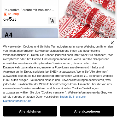
Tafel Rückwand Einschulung, Klass
enzimmer Deko, Bürodeko, Raum D
eko, Heim Deko, Wand Deko, Bad D
Dekorative Bordüre mit tropischem
eko, Schlafzimmer Deko, Raum De
Blattmuster und gerader Kante, selb
12 übrig
koration Artikel, Poster
stklebende tropische Blattleiste, lei
5
CHF
,69
cht auf gewünschte Größe zuschne
idbar, 18 Meter lang. In durchgehen
der Rollenform verkauft, speziell für
Dschungel-Mottoparty-Dekoration
en und Lehrer-Schulanfangsmateri
alien konzipiert, geeignet für Schul
en, Whiteboards, Kreidetafeln, Klass
enzimmer und Büros.
Wir verwenden Cookies und ähnliche Technologien auf unserer Website, um Ihnen den
von Ihnen angeforderten Service bereitzustellen und Ihnen das bestmögliche
Webseitenerlebnis zu bieten. Sie können jederzeit nach Ihrer Wahl "Alle ablehnen", "Alle
akzeptieren" oder Ihre Cookie-Einstellungen anpassen. Wenn Sie "Alle akzeptieren"
auswählen, werden wir alle optionalen Cookies setzen, die uns helfen, den
Datenverkehr zu analysieren, erweiterte Funktionen anzubieten und Inhalte und
Anzeigen an Ihr Einkaufserlebnis bei SHEIN anzupassen. Wenn Sie "Alle ablehnen"
auswählen, lassen Sie nur die unbedingt erforderlichen Cookies zu, die unsere Website
12 Stücke Set mehrfarbige Schleife
zum Laufen bringen. Sie können diese in den Browsereinstellungen deaktivieren, was
n Washi-Tapes, Rot / Rosa / Blau / L
9 übrig
jedoch die Funktionalität der Website beeinträchtigen kann. Um mehr über die von uns
avendel / Schwarz Schleife Schmet
5
CHF
,25
terling Karomuster Klebeband Deko
verwendeten Cookies zu erfahren und Ihre optionalen Cookie-Einstellungen
rative Maskierungstape, für DIY Bas
anzupassen, wählen Sie bitte "Cookies verwalten". Weitere Informationen darüber, wie
teln Scrapbooking Geschenkverpa
wir die von uns erfassten Daten verarbeiten,
finden Sie in unserer
ckung Dekoration Aufkleber
Datenschutzerklärung.
50 Blatt A4 180GSM Zeichenpapie
r, Aquarellpapier, Kunststudenten Z
14 übrig
Alle ablehnen
Alle akzeptieren
eichenpapier, Studenten Kunst Wei
7
CHF
,02
-18%
CHF8,58